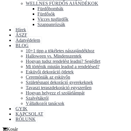
WELLNES FÜRDŐS AJÁNDÉKOK
Fürdőbombák
Fürdősók
Vicces tusfürdők
Szappanrózsák
Hírek
ÁSZF
Adatvédelem
BLOG
10+1 tipp a tökéletes nászajándékhoz
Halloween vs. Mindenszentek
Hogyan tudsz rendelést leadni? Segédlet
Mi történik miután leadod a rendelésed?
Esküvői dekoráció ötletek
Ceremóniák az esküvőn
Születésnapi dekoráció gyerekeknek
Tavaszi teraszdekoráció egyszerűen
Hogyan helyezz el szolárlámpát
Szalvétákról
Vállalkozói tanácsok
GYIK
KAPCSOLAT
RÓLUNK
Kosár