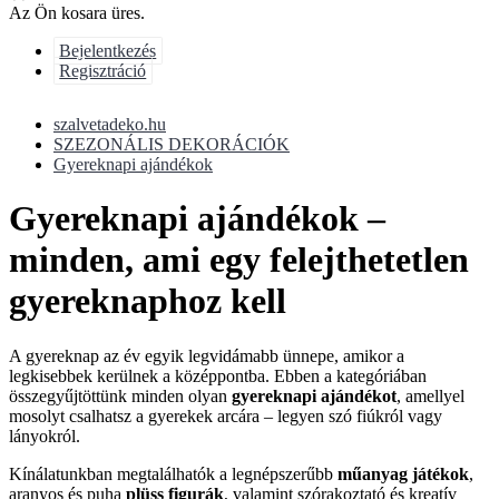
Az Ön kosara üres.
Bejelentkezés
Regisztráció
szalvetadeko.hu
SZEZONÁLIS DEKORÁCIÓK
Gyereknapi ajándékok
Gyereknapi ajándékok –
minden, ami egy felejthetetlen
gyereknaphoz kell
A gyereknap az év egyik legvidámabb ünnepe, amikor a
legkisebbek kerülnek a középpontba. Ebben a kategóriában
összegyűjtöttünk minden olyan
gyereknapi ajándékot
, amellyel
mosolyt csalhatsz a gyerekek arcára – legyen szó fiúkról vagy
lányokról.
Kínálatunkban megtalálhatók a legnépszerűbb
műanyag játékok
,
aranyos és puha
plüss figurák
, valamint szórakoztató és kreatív