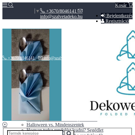
Kosár
+3670/8046141
Select Language
▼
Bejelentkezés
info@szalvetadeko.hu
Regisztráció
+3670/8046141
info@szalvetadeko.hu
Hírek
ÁSZF
Adatvédelem
BLOG
10+1 tipp a tökéletes nászajándékhoz
Halloween vs. Mindenszentek
Hogyan tudsz rendelést leadni? Segédlet