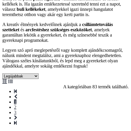
kellékek is. Ha igazán emlékezetessé szeretnéd tenni ezt a napot,
válassz
buli kellékeket
, amelyekkel igazi ünnepi hangulatot
teremthetsz otthon vagy akár egy kerti partin is.
A kreatív élmények kedvelőinek ajánljuk a
csillámtetoválás
szetteket
és
arcfestéshez szükséges eszközöket
, amelyek
garantáltan lekötik a gyerekeket, és még színesebbé teszik a
gyereknapi programokat.
Legyen szó apró meglepetésről vagy komplett ajándékcsomagról,
nálunk mindent megtalálsz, ami a gyereknaphoz elengedhetetlen.
Válogass széles kínálatunkból, és lepd meg a gyerekeket olyan
ajándékkal, amelyre sokáig emlékezni fognak!
A kategóriában 83 termék található.
1
2
3