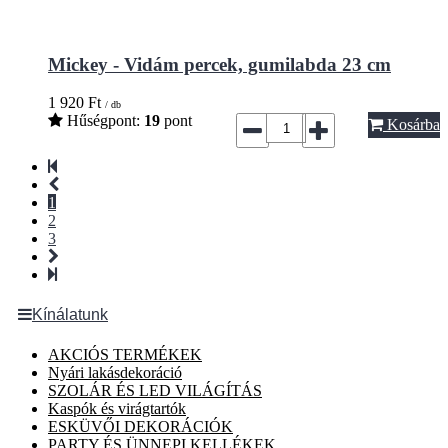
Mickey - Vidám percek, gumilabda 23 cm
1 920
Ft
/ db
Hűségpont:
19
pont
Kosárba
1
2
3
Kínálatunk
AKCIÓS TERMÉKEK
Nyári lakásdekoráció
SZOLÁR ÉS LED VILÁGÍTÁS
Kaspók és virágtartók
ESKÜVŐI DEKORÁCIÓK
PARTY ÉS ÜNNEPI KELLÉKEK