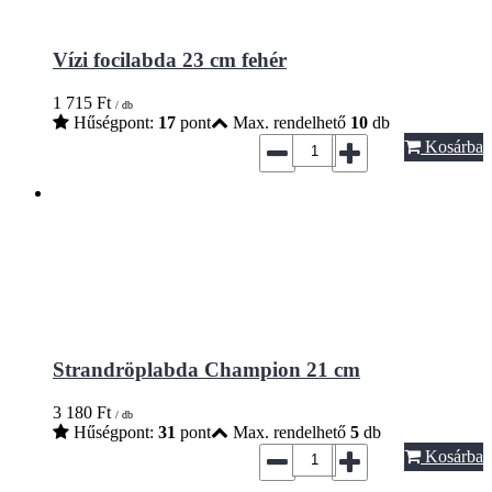
Vízi focilabda 23 cm fehér
1 715
Ft
/ db
Hűségpont:
17
pont
Max. rendelhető
10
db
Kosárba
Strandröplabda Champion 21 cm
3 180
Ft
/ db
Hűségpont:
31
pont
Max. rendelhető
5
db
Kosárba