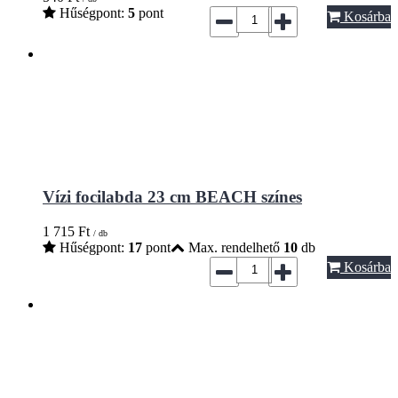
Hűségpont:
5
pont
Kosárba
Vízi focilabda 23 cm BEACH színes
1 715
Ft
/ db
Hűségpont:
17
pont
Max. rendelhető
10
db
Kosárba