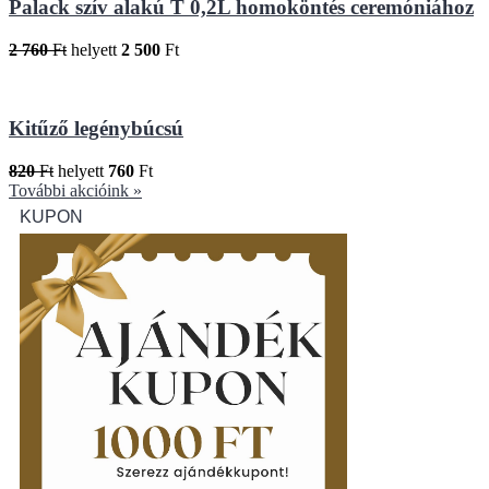
Palack szív alakú T 0,2L homoköntés ceremóniához
2 760
Ft
helyett
2 500
Ft
Kitűző legénybúcsú
820
Ft
helyett
760
Ft
További akcióink »
KUPON