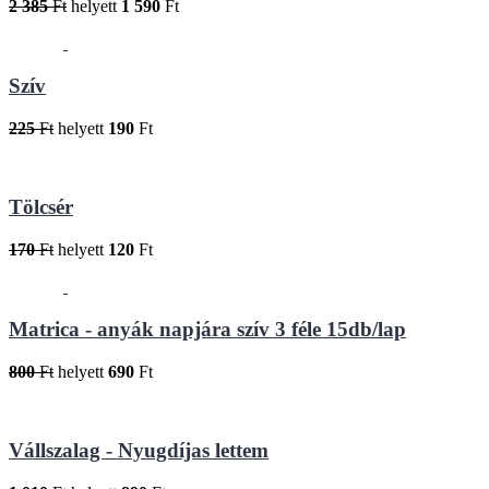
2 385
Ft
helyett
1 590
Ft
Szív
225
Ft
helyett
190
Ft
Tölcsér
170
Ft
helyett
120
Ft
Matrica - anyák napjára szív 3 féle 15db/lap
800
Ft
helyett
690
Ft
Vállszalag - Nyugdíjas lettem