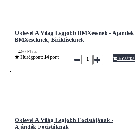
Oklevél A Világ Legjobb BMXesének - Ajándék
BMXeseknek, Bicikliseknek
1 460
Ft
/ db
Hűségpont:
14
pont
Kosárba
Oklevél A Világ Legjobb Focistájának -
Ajándék Focistáknak