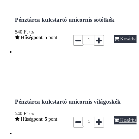
Pénztárca kulcstartó unicornis sötétkék
540
Ft
/ db
Hűségpont:
5
pont
Kosárba
Pénztárca kulcstartó unicornis világoskék
540
Ft
/ db
Hűségpont:
5
pont
Kosárba