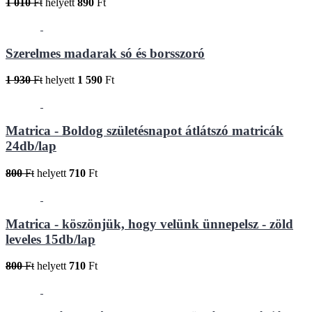
1 010
Ft
helyett
890
Ft
Szerelmes madarak só és borsszoró
1 930
Ft
helyett
1 590
Ft
Matrica - Boldog születésnapot átlátszó matricák
24db/lap
800
Ft
helyett
710
Ft
Matrica - köszönjük, hogy velünk ünnepelsz - zöld
leveles 15db/lap
800
Ft
helyett
710
Ft