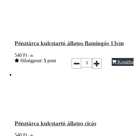
Pénztárca kulcstartó állatos flamingós 13cm
540
Ft
/ db
Hűségpont:
5
pont
Kosárba
Pénztárca kulcstartó állatos cicás
540
Ft
/ db