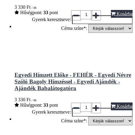
3 330
Ft
/ db
Hűségpont:
33
pont
Kosárba
Gyerek keresztneve:
Cérna színe*:
Egyedi Hímzett Előke - FEHÉR - Egyedi Névre
Szóló Bagoly Hímzéssel - Egyedi Ajándék -
Ajándék Babalátogatóra
3 330
Ft
/ db
Hűségpont:
33
pont
Kosárba
Gyerek keresztneve:
Cérna színe*: