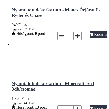
Nyomtatott dekorkarton - Mancs Őrjárat I -
Ryder és Chase
940
Ft
/ db
Egységár: 470 Ft/db
Hűségpont:
9
pont
Kosárba
Nyomtatott dekorkarton - Minecraft szett
3db/csomag
1 320
Ft
/ db
Egységár: 440 Ft/db
Hűségpont:
13
pont
Kosárba