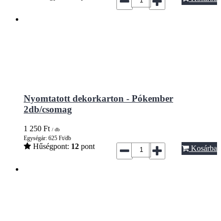
Nyomtatott dekorkarton - Pókember
2db/csomag
1 250
Ft
/ db
Egységár: 625 Ft/db
Hűségpont:
12
pont
Kosárba