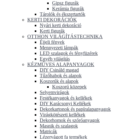
Gipsz figurák
Kerámia figurák
Tárolók és ékszertartók
KERTI DEKORÁCIÓK
Nyári kerti dekoráció
Kerti figurák
OTTHON VILÁGÍTÁSTECHNIKA
Éjjeli fények
Mennyezeti lámpák
LED szalagok és fényfüzérek
Egyéb világítás
KÉZMŰVES ALAPANYAGOK
DIY Csináld magad
Tűzőhabok és alapok
Koszorúk és alapok
Koszorú közepek
Selyemvirágok
Festékanyagok és kellékek
DIY Karácsonyi Kellékek
Dekorkartonok és papíralapanyagok
Virágkötészeti kellékek
Dekorhomok és szóróanyagok
Masnik és szalagok
Matricák
Lézervágott fa termékek