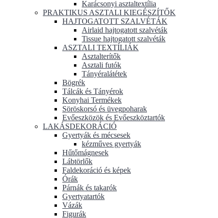
Karácsonyi asztaltextília
PRAKTIKUS ASZTALI KIEGÉSZÍTŐK
HAJTOGATOTT SZALVÉTÁK
Airlaid hajtogatott szalvéták
Tissue hajtogatott szalvéták
ASZTALI TEXTÍLIÁK
Asztalterítők
Asztali futók
Tányéralátétek
Bögrék
Tálcák és Tányérok
Konyhai Termékek
Söröskorsó és üvegpoharak
Evőeszközök és Evőeszköztartók
LAKÁSDEKORÁCIÓ
Gyertyák és mécsesek
kézműves gyertyák
Hűtőmágnesek
Lábtörlők
Faldekoráció és képek
Órák
Párnák és takarók
Gyertyatartók
Vázák
Figurák