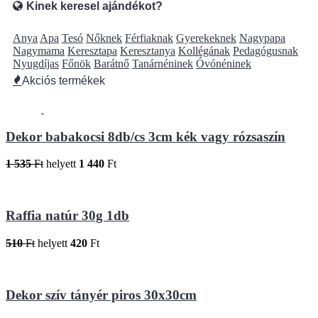
Kinek keresel ajándékot?
Anya
Apa
Tesó
Nőknek
Férfiaknak
Gyerekeknek
Nagypapa
Nagymama
Keresztapa
Keresztanya
Kollégának
Pedagógusnak
Nyugdíjas
Főnök
Barátnő
Tanárnéninek
Óvónéninek
Akciós termékek
Dekor babakocsi 8db/cs 3cm kék vagy rózsaszín
1 535
Ft
helyett
1 440
Ft
Raffia natúr 30g 1db
510
Ft
helyett
420
Ft
Dekor szív tányér piros 30x30cm