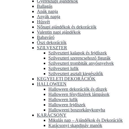
Gyereknapi ajándékok
Ballagás
Apák napja
Anyák napja
Húsvét
Nőnapi ajándékok és dekorációk
Valentin napi ajándékok
Babaváró
Őszi dekorációk
SZILVESZTER
Szilveszteri kalapok és fejdíszek
Szilveszteri szerencsehozó figurák
Szilveszteri trombiták anyósnyelvek
Szilveszteri lufik
Szilveszteri asztali kiegészítők
KEGYELETI DEKORÁCIÓK
HALLOWEEN
Halloween dekorációk és díszek
Halloween fényfüzérek lámpások
Halloween lufik
Halloween fejdíszek
Halloweeni boszorkánykonyha
KARÁCSONY
Mikulás nap – Ajándékok és Dekorációk
Karácsonyi skandináv manók