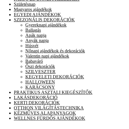
Születésnap
Magyaros ajándékok
EGYEDI AJÁNDÉKOK
SZEZONÁLIS DEKORÁCIÓK
Gyereknapi ajándékok
Ballagás
Apák napja
Anyák napja
Húsvét
Nőnapi ajándékok és dekorációk
Valentin napi ajándékok
Babaváró
Őszi dekorációk
SZILVESZTER
KEGYELETI DEKORÁCIÓK
HALLOWEEN
KARÁCSONY
PRAKTIKUS ASZTALI KIEGÉSZÍTŐK
LAKÁSDEKORÁCIÓ
KERTI DEKORÁCIÓK
OTTHON VILÁGÍTÁSTECHNIKA
KÉZMŰVES ALAPANYAGOK
WELLNES FÜRDŐS AJÁNDÉKOK