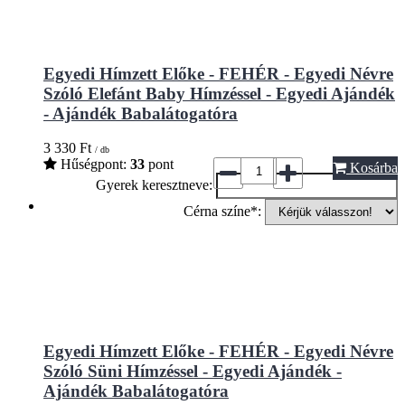
Egyedi Hímzett Előke - FEHÉR - Egyedi Névre
Szóló Elefánt Baby Hímzéssel - Egyedi Ajándék
- Ajándék Babalátogatóra
3 330
Ft
/ db
Hűségpont:
33
pont
Kosárba
Gyerek keresztneve:
Cérna színe*:
Egyedi Hímzett Előke - FEHÉR - Egyedi Névre
Szóló Süni Hímzéssel - Egyedi Ajándék -
Ajándék Babalátogatóra