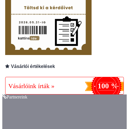
Vásárlói értékelések
100 %
Vásárlóink írták »
Partnereink