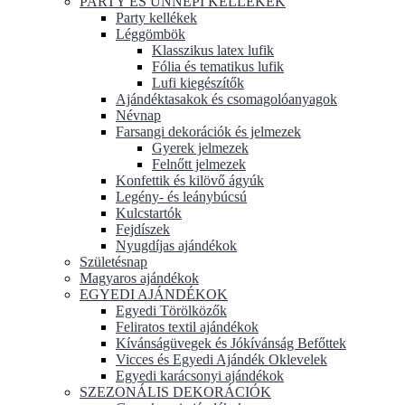
PARTY ÉS ÜNNEPI KELLÉKEK
Party kellékek
Léggömbök
Klasszikus latex lufik
Fólia és tematikus lufik
Lufi kiegészítők
Ajándéktasakok és csomagolóanyagok
Névnap
Farsangi dekorációk és jelmezek
Gyerek jelmezek
Felnőtt jelmezek
Konfettik és kilövő ágyúk
Legény- és leánybúcsú
Kulcstartók
Fejdíszek
Nyugdíjas ajándékok
Születésnap
Magyaros ajándékok
EGYEDI AJÁNDÉKOK
Egyedi Törölközők
Feliratos textil ajándékok
Kívánságüvegek és Jókívánság Befőttek
Vicces és Egyedi Ajándék Oklevelek
Egyedi karácsonyi ajándékok
SZEZONÁLIS DEKORÁCIÓK