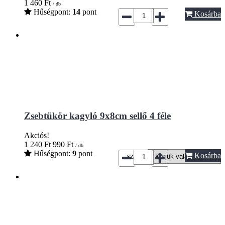
1 460
Ft
/ db
Hűségpont:
14
pont
Kosárba
Zsebtükör kagyló 9x8cm sellő 4 féle
Akciós!
1 240
Ft
990
Ft
/ db
Hűségpont:
9
pont
Kosárba
szín*: