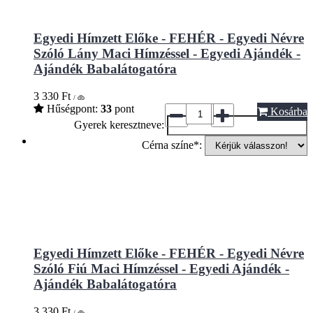
Egyedi Hímzett Előke - FEHÉR - Egyedi Névre
Szóló Lány Maci Hímzéssel - Egyedi Ajándék -
Ajándék Babalátogatóra
3 330
Ft
/ db
Hűségpont:
33
pont
Kosárba
Gyerek keresztneve:
Cérna színe*:
Egyedi Hímzett Előke - FEHÉR - Egyedi Névre
Szóló Fiú Maci Hímzéssel - Egyedi Ajándék -
Ajándék Babalátogatóra
3 330
Ft
/ db