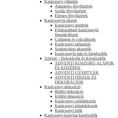
Karácsonyi világítás
Adapteres fényfüzérek
Szolár fényfüzérek
Elemes fényfüzérek
Karácsonyfa díszek
Karácsonyi gömbök
Felakasztható karácsonyfa
figurák/díszek
Csillagok és csúcsdíszek
Karácsonyi girlandok
Szaloncukor akasztók
Karácsonyfa talp és kiegészítők
Advent – Dekorációk és Kiegészítők
ADVENTI KOSZORÚ ALAPOK
ÉS KÖZÉPEK
ADVENTI GYERTYÁK
ADVENTI DÍSZEK ÉS
DEKORÁCIÓK
Karácsonyi dekoráció
Beltéri dekoráció
Kültéri dekoráció
Karácsonyi székdekorok
Karácsonyi ablakdekorok
Karácsonyi lufik
Karácsonyi konyhai kiegészítők