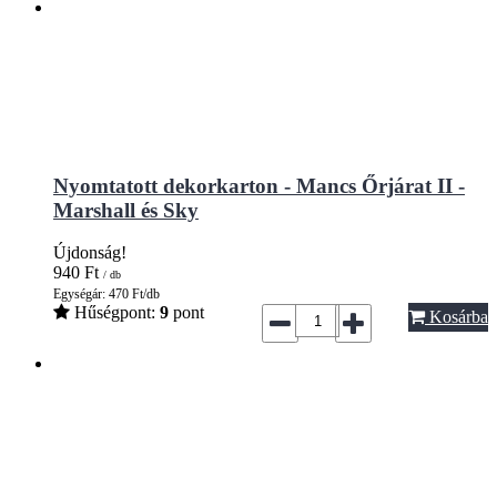
Nyomtatott dekorkarton - Mancs Őrjárat II -
Marshall és Sky
Újdonság!
940
Ft
/ db
Egységár: 470 Ft/db
Hűségpont:
9
pont
Kosárba