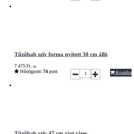
Tűzőhab szív forma nyitott 30 cm álló
7 475
Ft
/ db
Hűségpont:
74
pont
Kosárba
Tűzőhab szív 47 cm zárt vizes