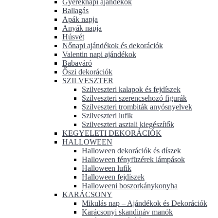
Gyereknapi ajándékok
Ballagás
Apák napja
Anyák napja
Húsvét
Nőnapi ajándékok és dekorációk
Valentin napi ajándékok
Babaváró
Őszi dekorációk
SZILVESZTER
Szilveszteri kalapok és fejdíszek
Szilveszteri szerencsehozó figurák
Szilveszteri trombiták anyósnyelvek
Szilveszteri lufik
Szilveszteri asztali kiegészítők
KEGYELETI DEKORÁCIÓK
HALLOWEEN
Halloween dekorációk és díszek
Halloween fényfüzérek lámpások
Halloween lufik
Halloween fejdíszek
Halloweeni boszorkánykonyha
KARÁCSONY
Mikulás nap – Ajándékok és Dekorációk
Karácsonyi skandináv manók