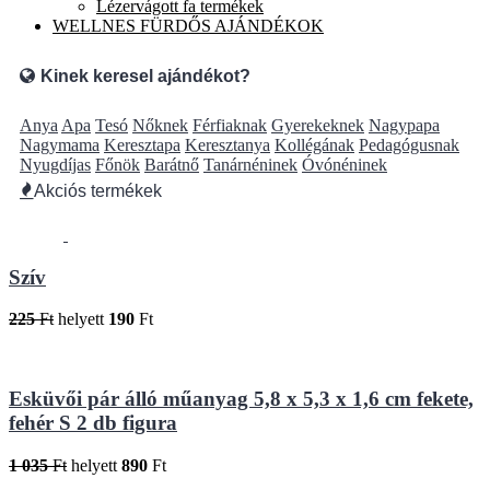
Lézervágott fa termékek
WELLNES FÜRDŐS AJÁNDÉKOK
Kinek keresel ajándékot?
Anya
Apa
Tesó
Nőknek
Férfiaknak
Gyerekeknek
Nagypapa
Nagymama
Keresztapa
Keresztanya
Kollégának
Pedagógusnak
Nyugdíjas
Főnök
Barátnő
Tanárnéninek
Óvónéninek
Akciós termékek
Szív
225
Ft
helyett
190
Ft
Esküvői pár álló műanyag 5,8 x 5,3 x 1,6 cm fekete,
fehér S 2 db figura
1 035
Ft
helyett
890
Ft