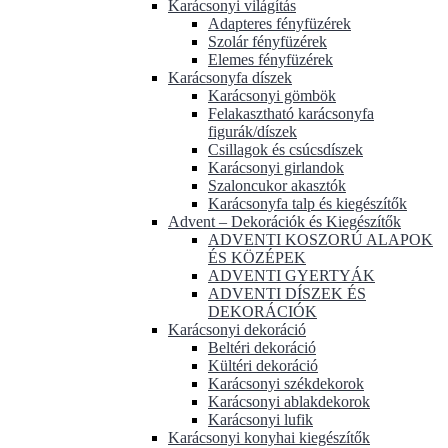
Karácsonyi világítás
Adapteres fényfüzérek
Szolár fényfüzérek
Elemes fényfüzérek
Karácsonyfa díszek
Karácsonyi gömbök
Felakasztható karácsonyfa
figurák/díszek
Csillagok és csúcsdíszek
Karácsonyi girlandok
Szaloncukor akasztók
Karácsonyfa talp és kiegészítők
Advent – Dekorációk és Kiegészítők
ADVENTI KOSZORÚ ALAPOK
ÉS KÖZÉPEK
ADVENTI GYERTYÁK
ADVENTI DÍSZEK ÉS
DEKORÁCIÓK
Karácsonyi dekoráció
Beltéri dekoráció
Kültéri dekoráció
Karácsonyi székdekorok
Karácsonyi ablakdekorok
Karácsonyi lufik
Karácsonyi konyhai kiegészítők