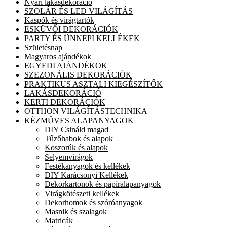
Nyári lakásdekoráció
SZOLÁR ÉS LED VILÁGÍTÁS
Kaspók és virágtartók
ESKÜVŐI DEKORÁCIÓK
PARTY ÉS ÜNNEPI KELLÉKEK
Születésnap
Magyaros ajándékok
EGYEDI AJÁNDÉKOK
SZEZONÁLIS DEKORÁCIÓK
PRAKTIKUS ASZTALI KIEGÉSZÍTŐK
LAKÁSDEKORÁCIÓ
KERTI DEKORÁCIÓK
OTTHON VILÁGÍTÁSTECHNIKA
KÉZMŰVES ALAPANYAGOK
DIY Csináld magad
Tűzőhabok és alapok
Koszorúk és alapok
Selyemvirágok
Festékanyagok és kellékek
DIY Karácsonyi Kellékek
Dekorkartonok és papíralapanyagok
Virágkötészeti kellékek
Dekorhomok és szóróanyagok
Masnik és szalagok
Matricák