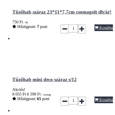
Tűzőhab száraz 23*11*7,7cm csomagolt db/ár!
750
Ft
/ db
Hűségpont:
7
pont
Kosárba
Tűzőhab mini deco száraz s/12
Akciós!
8 055
Ft
6 590
Ft
/ csomag
Hűségpont:
65
pont
Kosárba