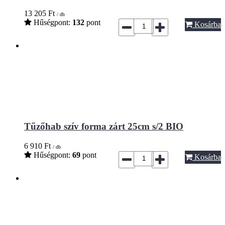
13 205
Ft
/ db
Hűségpont:
132
pont
Kosárba
Tűzőhab szív forma zárt 25cm s/2 BIO
6 910
Ft
/ db
Hűségpont:
69
pont
Kosárba