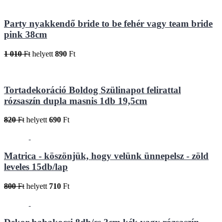
Party nyakkendő bride to be fehér vagy team bride
pink 38cm
1 010
Ft
helyett
890
Ft
Tortadekoráció Boldog Szülinapot felirattal
rózsaszín dupla masnis 1db 19,5cm
820
Ft
helyett
690
Ft
Matrica - köszönjük, hogy velünk ünnepelsz - zöld
leveles 15db/lap
800
Ft
helyett
710
Ft