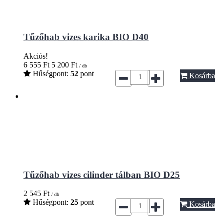
Tűzőhab vizes karika BIO D40
Akciós!
6 555
Ft
5 200
Ft
/ db
Hűségpont:
52
pont
Kosárba
Tűzőhab vizes cilinder tálban BIO D25
2 545
Ft
/ db
Hűségpont:
25
pont
Kosárba