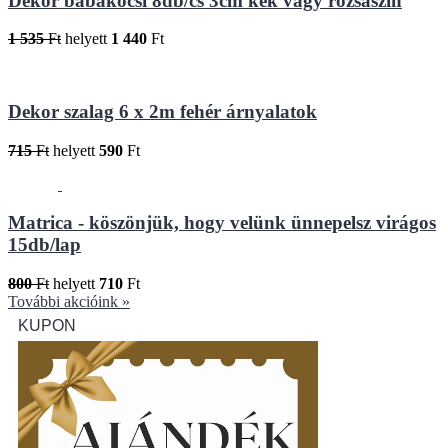
Dekor babakocsi 8db/cs 3cm kék vagy rózsaszín
1 535
Ft
helyett
1 440
Ft
Dekor szalag 6 x 2m fehér árnyalatok
715
Ft
helyett
590
Ft
Matrica - köszönjük, hogy velünk ünnepelsz virágos
15db/lap
800
Ft
helyett
710
Ft
További akcióink »
KUPON