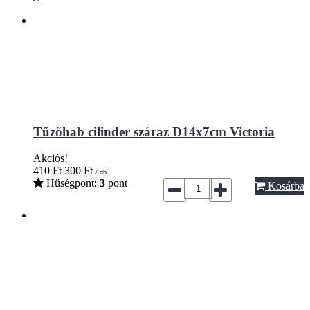
Tűzőhab cilinder száraz D14x7cm Victoria
Akciós!
410
Ft
300
Ft
/ db
Hűségpont:
3
pont
Kosárba