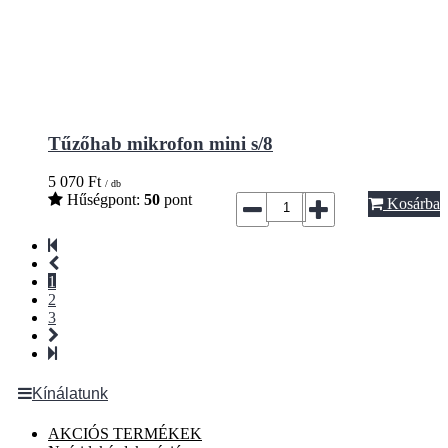
Tűzőhab mikrofon mini s/8
5 070
Ft
/ db
Hűségpont:
50
pont
Kosárba
1
2
3
Kínálatunk
AKCIÓS TERMÉKEK