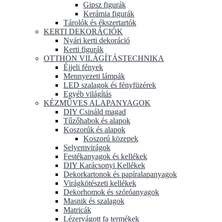
Gipsz figurák
Kerámia figurák
Tárolók és ékszertartók
KERTI DEKORÁCIÓK
Nyári kerti dekoráció
Kerti figurák
OTTHON VILÁGÍTÁSTECHNIKA
Éjjeli fények
Mennyezeti lámpák
LED szalagok és fényfüzérek
Egyéb világítás
KÉZMŰVES ALAPANYAGOK
DIY Csináld magad
Tűzőhabok és alapok
Koszorúk és alapok
Koszorú közepek
Selyemvirágok
Festékanyagok és kellékek
DIY Karácsonyi Kellékek
Dekorkartonok és papíralapanyagok
Virágkötészeti kellékek
Dekorhomok és szóróanyagok
Masnik és szalagok
Matricák
Lézervágott fa termékek