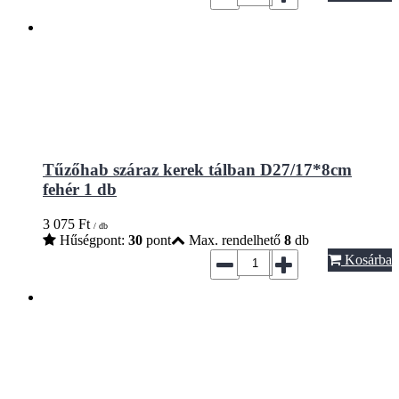
Tűzőhab száraz kerek tálban D27/17*8cm
fehér 1 db
3 075
Ft
/ db
Hűségpont:
30
pont
Max. rendelhető
8
db
Kosárba