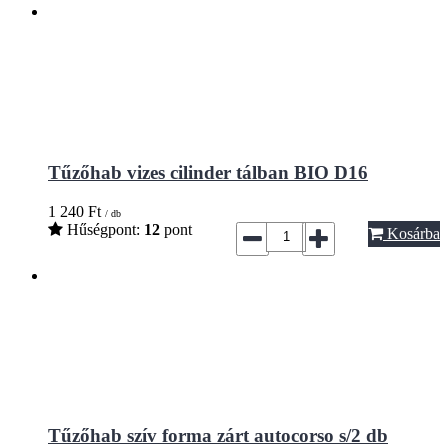
Tűzőhab vizes cilinder tálban BIO D16
1 240
Ft
/ db
Hűségpont:
12
pont
Kosárba
Tűzőhab szív forma zárt autocorso s/2 db