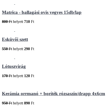
Matrica - ballagási ovis vegyes 15db/lap
800
Ft
helyett
710
Ft
Esküvői szett
550
Ft
helyett
290
Ft
Lótuszvirág
170
Ft
helyett
120
Ft
Kerámia orrmanó + boríték rózsaszín/drapp 4x6cm
950
Ft
helyett
890
Ft