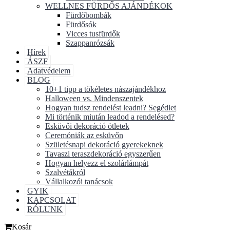
WELLNES FÜRDŐS AJÁNDÉKOK
Fürdőbombák
Fürdősók
Vicces tusfürdők
Szappanrózsák
Hírek
ÁSZF
Adatvédelem
BLOG
10+1 tipp a tökéletes nászajándékhoz
Halloween vs. Mindenszentek
Hogyan tudsz rendelést leadni? Segédlet
Mi történik miután leadod a rendelésed?
Esküvői dekoráció ötletek
Ceremóniák az esküvőn
Születésnapi dekoráció gyerekeknek
Tavaszi teraszdekoráció egyszerűen
Hogyan helyezz el szolárlámpát
Szalvétákról
Vállalkozói tanácsok
GYIK
KAPCSOLAT
RÓLUNK
Kosár