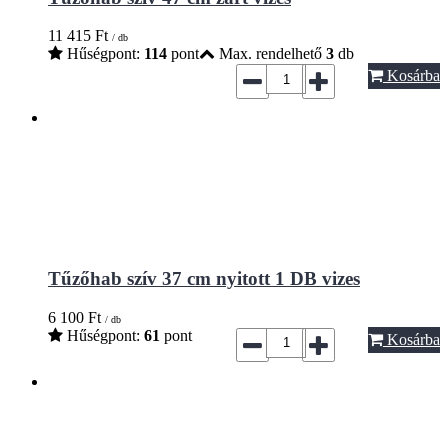
11 415
Ft
/ db
Hűségpont:
114
pont
Max. rendelhető
3
db
Kosárba
Tűzőhab szív 37 cm nyitott 1 DB vizes
6 100
Ft
/ db
Hűségpont:
61
pont
Kosárba