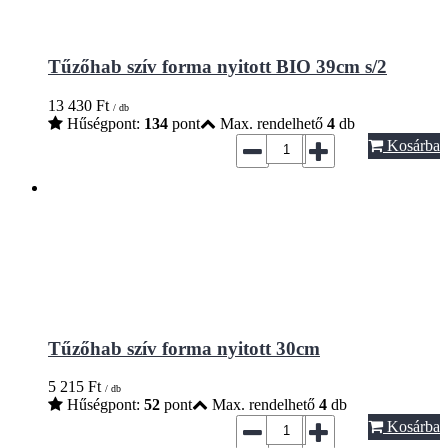
Tűzőhab szív forma nyitott BIO 39cm s/2
13 430
Ft
/ db
Hűségpont:
134
pont
Max. rendelhető
4
db
Kosárba
Tűzőhab szív forma nyitott 30cm
5 215
Ft
/ db
Hűségpont:
52
pont
Max. rendelhető
4
db
Kosárba