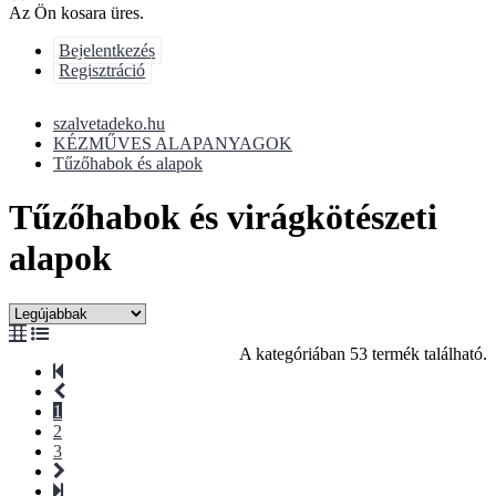
Az Ön kosara üres.
Bejelentkezés
Regisztráció
szalvetadeko.hu
KÉZMŰVES ALAPANYAGOK
Tűzőhabok és alapok
Tűzőhabok és virágkötészeti
alapok
A kategóriában 53 termék található.
1
2
3