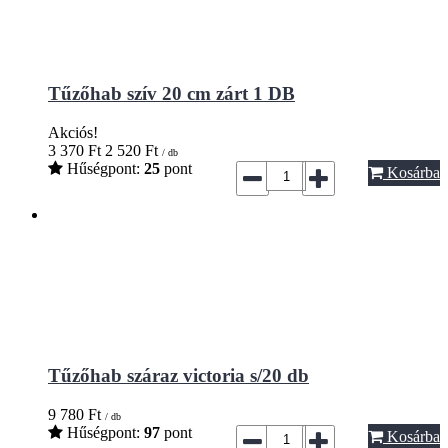
Tűzőhab szív 20 cm zárt 1 DB
Akciós!
3 370
Ft
2 520
Ft
/ db
Hűségpont:
25
pont
Kosárba
Tűzőhab száraz victoria s/20 db
9 780
Ft
/ db
Hűségpont:
97
pont
Kosárba