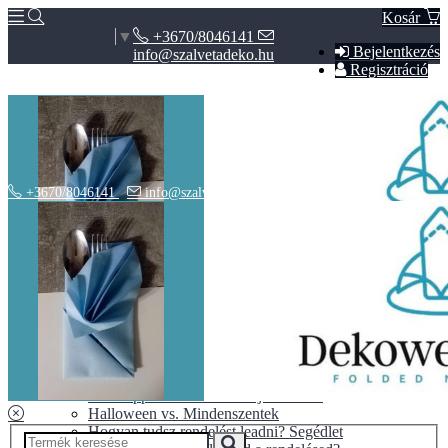
Kosár
+3670/8046141
Select Language
▼
Bejelentkezés
info@szalvetadeko.hu
Regisztráció
+3670/8046141
info@szalvetadeko.hu
Hírek
ÁSZF
Adatvédelem
BLOG
10+1 tipp a tökéletes nászajándékhoz
Halloween vs. Mindenszentek
Hogyan tudsz rendelést leadni? Segédlet