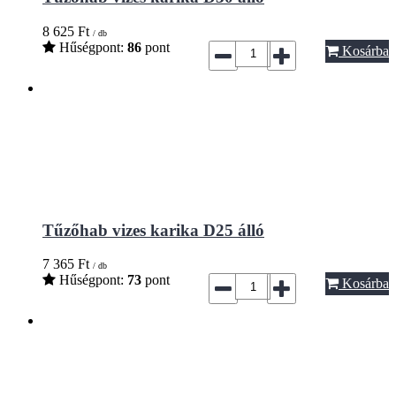
8 625
Ft
/ db
Hűségpont:
86
pont
Kosárba
Tűzőhab vizes karika D25 álló
7 365
Ft
/ db
Hűségpont:
73
pont
Kosárba