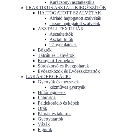
Karácsonyi asztaltextília
PRAKTIKUS ASZTALI KIEGÉSZÍTŐK
HAJTOGATOTT SZALVÉTÁK
Airlaid hajtogatott szalvéták
Tissue hajtogatott szalvéták
ASZTALI TEXTÍLIÁK
Asztalterítők
Asztali futók
Tányéralátétek
Bögrék
Tálcák és Tányérok
Konyhai Termékek
Söröskorsó és üvegpoharak
Evőeszközök és Evőeszköztartók
LAKÁSDEKORÁCIÓ
Gyertyák és mécsesek
kézműves gyertyák
Hűtőmágnesek
Lábtörlők
Faldekoráció és képek
Órák
Párnák és takarók
Gyertyatartók
Vázák
Figurák