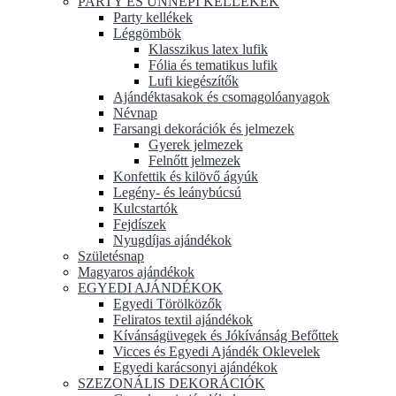
PARTY ÉS ÜNNEPI KELLÉKEK
Party kellékek
Léggömbök
Klasszikus latex lufik
Fólia és tematikus lufik
Lufi kiegészítők
Ajándéktasakok és csomagolóanyagok
Névnap
Farsangi dekorációk és jelmezek
Gyerek jelmezek
Felnőtt jelmezek
Konfettik és kilövő ágyúk
Legény- és leánybúcsú
Kulcstartók
Fejdíszek
Nyugdíjas ajándékok
Születésnap
Magyaros ajándékok
EGYEDI AJÁNDÉKOK
Egyedi Törölközők
Feliratos textil ajándékok
Kívánságüvegek és Jókívánság Befőttek
Vicces és Egyedi Ajándék Oklevelek
Egyedi karácsonyi ajándékok
SZEZONÁLIS DEKORÁCIÓK