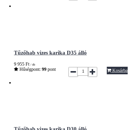
Tűzőhab vizes karika D35 álló
9 955
Ft
/ db
Hűségpont:
99
pont
Kosárba
Tűzőhab vizes karika D30 álló