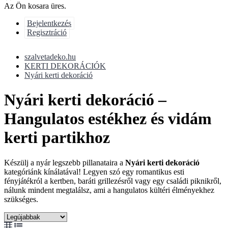
Az Ön kosara üres.
Bejelentkezés
Regisztráció
szalvetadeko.hu
KERTI DEKORÁCIÓK
Nyári kerti dekoráció
Nyári kerti dekoráció –
Hangulatos estékhez és vidám
kerti partikhoz
Készülj a nyár legszebb pillanataira a
Nyári kerti dekoráció
kategóriánk kínálatával! Legyen szó egy romantikus esti
fényjátékról a kertben, baráti grillezésről vagy egy családi piknikről,
nálunk mindent megtalálsz, ami a hangulatos kültéri élményekhez
szükséges.