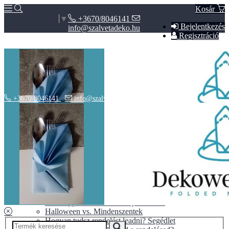
Kosár
+3670/8046141
Select Language
▼
Bejelentkezés
info@szalvetadeko.hu
Regisztráció
+3670/8046141
info@szalvetadeko.hu
Hírek
ÁSZF
Adatvédelem
BLOG
10+1 tipp a tökéletes nászajándékhoz
Halloween vs. Mindenszentek
Hogyan tudsz rendelést leadni? Segédlet