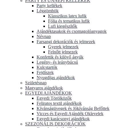
PARTY ÉS ÜNNEPI KELLÉKEK
Party kellékek
Léggömbök
Klasszikus latex lufik
Fólia és tematikus lufik
Lufi kiegészítők
Ajándéktasakok és csomagolóanyagok
Névnap
Farsangi dekorációk és jelmezek
Gyerek jelmezek
Felnőtt jelmezek
Konfettik és kilövő ágyúk
Legény- és leánybúcsú
Kulcstartók
Fejdíszek
Nyugdíjas ajándékok
Születésnap
Magyaros ajándékok
EGYEDI AJÁNDÉKOK
Egyedi Törölközők
Feliratos textil ajándékok
Kívánságüvegek és Jókívánság Befőttek
Vicces és Egyedi Ajándék Oklevelek
Egyedi karácsonyi ajándékok
SZEZONÁLIS DEKORÁCIÓK