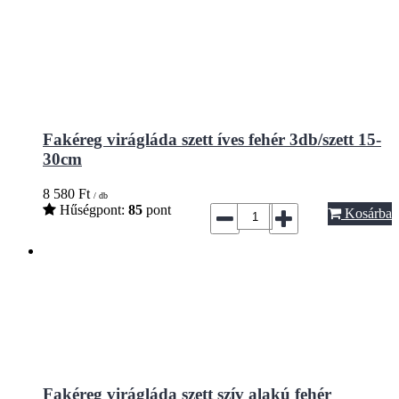
Fakéreg virágláda szett íves fehér 3db/szett 15-
30cm
8 580
Ft
/ db
Hűségpont:
85
pont
Kosárba
Fakéreg virágláda szett szív alakú fehér