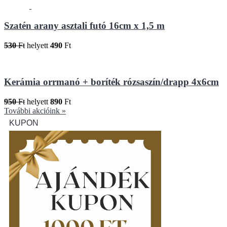
Szatén arany asztali futó 16cm x 1,5 m
530
Ft
helyett
490
Ft
Kerámia orrmanó + boríték rózsaszín/drapp 4x6cm
950
Ft
helyett
890
Ft
További akcióink »
KUPON