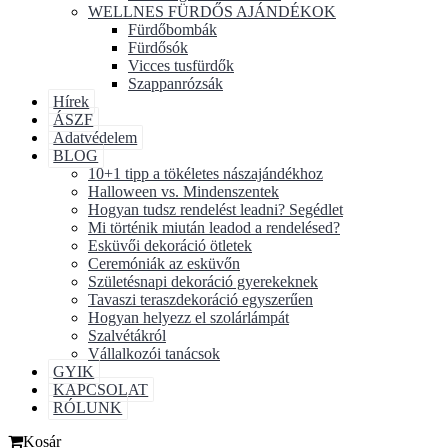
WELLNES FÜRDŐS AJÁNDÉKOK
Fürdőbombák
Fürdősók
Vicces tusfürdők
Szappanrózsák
Hírek
ÁSZF
Adatvédelem
BLOG
10+1 tipp a tökéletes nászajándékhoz
Halloween vs. Mindenszentek
Hogyan tudsz rendelést leadni? Segédlet
Mi történik miután leadod a rendelésed?
Esküvői dekoráció ötletek
Ceremóniák az esküvőn
Születésnapi dekoráció gyerekeknek
Tavaszi teraszdekoráció egyszerűen
Hogyan helyezz el szolárlámpát
Szalvétákról
Vállalkozói tanácsok
GYIK
KAPCSOLAT
RÓLUNK
Kosár