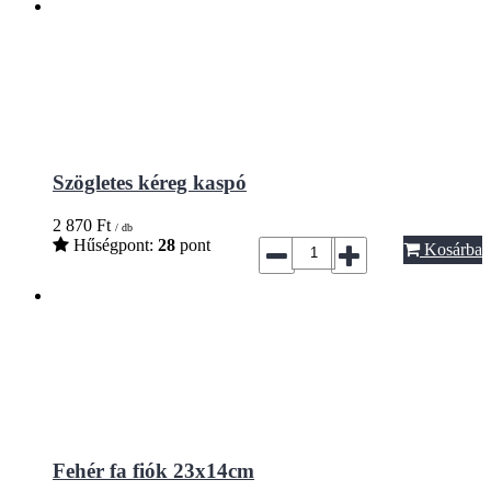
Szögletes kéreg kaspó
2 870
Ft
/ db
Hűségpont:
28
pont
Kosárba
Fehér fa fiók 23x14cm