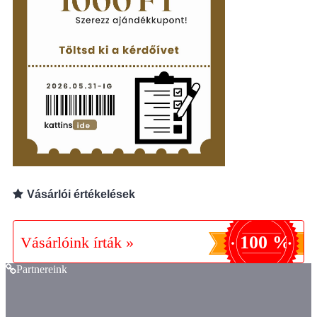
Vásárlói értékelések
100 %
Vásárlóink írták »
Partnereink