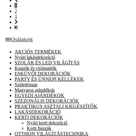
1
2
3
Kínálatunk
AKCIÓS TERMÉKEK
Nyári lakásdekoráció
SZOLÁR ÉS LED VILÁGÍTÁS
Kaspók és virágtartók
ESKÜVŐI DEKORÁCIÓK
PARTY ÉS ÜNNEPI KELLÉKEK
Születésnap
Magyaros ajándékok
EGYEDI AJÁNDÉKOK
SZEZONÁLIS DEKORÁCIÓK
PRAKTIKUS ASZTALI KIEGÉSZÍTŐK
LAKÁSDEKORÁCIÓ
KERTI DEKORÁCIÓK
Nyári kerti dekoráció
Kerti figurák
OTTHON VILÁGÍTÁSTECHNIKA