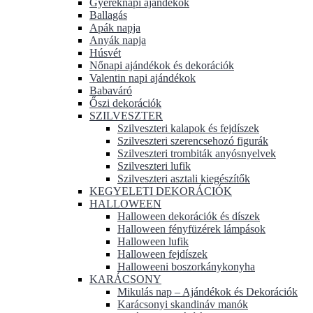
Gyereknapi ajándékok
Ballagás
Apák napja
Anyák napja
Húsvét
Nőnapi ajándékok és dekorációk
Valentin napi ajándékok
Babaváró
Őszi dekorációk
SZILVESZTER
Szilveszteri kalapok és fejdíszek
Szilveszteri szerencsehozó figurák
Szilveszteri trombiták anyósnyelvek
Szilveszteri lufik
Szilveszteri asztali kiegészítők
KEGYELETI DEKORÁCIÓK
HALLOWEEN
Halloween dekorációk és díszek
Halloween fényfüzérek lámpások
Halloween lufik
Halloween fejdíszek
Halloweeni boszorkánykonyha
KARÁCSONY
Mikulás nap – Ajándékok és Dekorációk
Karácsonyi skandináv manók