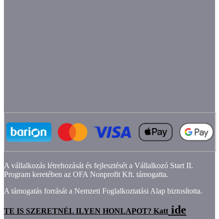
A vállalkozás létrehozását és fejlesztését a Vállalkozó Start II.
Program keretében az OFA Nonprofit Kft. támogatta.
A támogatás forrását a Nemzeti Foglalkoztatási Alap biztosította.
ide
TE IS SZERETNÉL ILYEN HONLAPOT? Katt