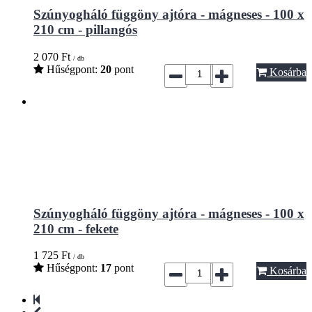
Szúnyogháló függöny ajtóra - mágneses - 100 x
210 cm - pillangós
2 070
Ft
/ db
Hűségpont:
20
pont
Kosárba
Szúnyogháló függöny ajtóra - mágneses - 100 x
210 cm - fekete
1 725
Ft
/ db
Hűségpont:
17
pont
Kosárba