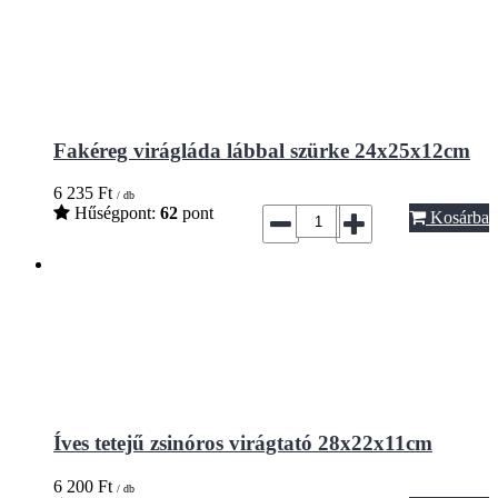
Fakéreg virágláda lábbal szürke 24x25x12cm
6 235
Ft
/ db
Hűségpont:
62
pont
Kosárba
Íves tetejű zsinóros virágtató 28x22x11cm
6 200
Ft
/ db