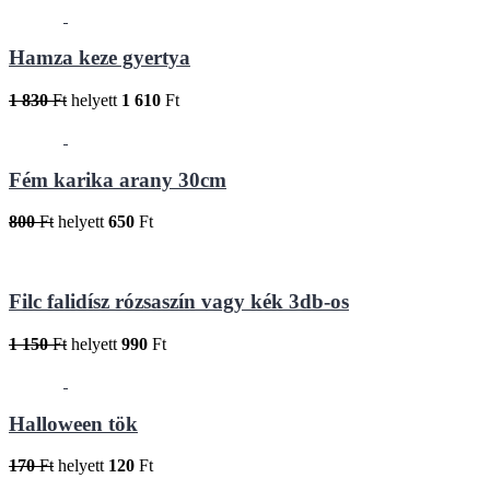
Hamza keze gyertya
1 830
Ft
helyett
1 610
Ft
Fém karika arany 30cm
800
Ft
helyett
650
Ft
Filc falidísz rózsaszín vagy kék 3db-os
1 150
Ft
helyett
990
Ft
Halloween tök
170
Ft
helyett
120
Ft