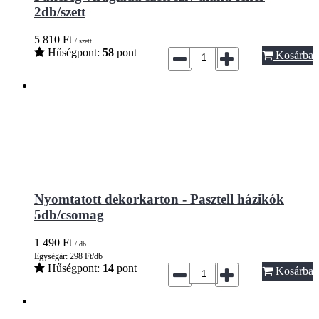
2db/szett
5 810
Ft
/ szett
Hűségpont:
58
pont
Kosárba
Nyomtatott dekorkarton - Pasztell házikók
5db/csomag
1 490
Ft
/ db
Egységár: 298 Ft/db
Hűségpont:
14
pont
Kosárba