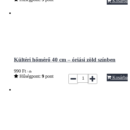
Kosárba
Kültéri hőmérő 40 cm – óriási zöld színben
990
Ft
/ db
Hűségpont:
9
pont
Kosárba