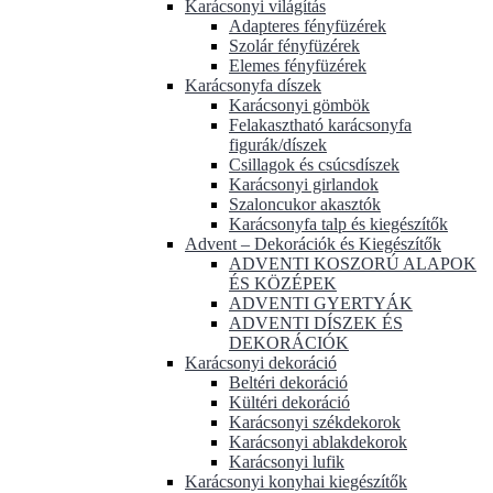
Karácsonyi világítás
Adapteres fényfüzérek
Szolár fényfüzérek
Elemes fényfüzérek
Karácsonyfa díszek
Karácsonyi gömbök
Felakasztható karácsonyfa
figurák/díszek
Csillagok és csúcsdíszek
Karácsonyi girlandok
Szaloncukor akasztók
Karácsonyfa talp és kiegészítők
Advent – Dekorációk és Kiegészítők
ADVENTI KOSZORÚ ALAPOK
ÉS KÖZÉPEK
ADVENTI GYERTYÁK
ADVENTI DÍSZEK ÉS
DEKORÁCIÓK
Karácsonyi dekoráció
Beltéri dekoráció
Kültéri dekoráció
Karácsonyi székdekorok
Karácsonyi ablakdekorok
Karácsonyi lufik
Karácsonyi konyhai kiegészítők