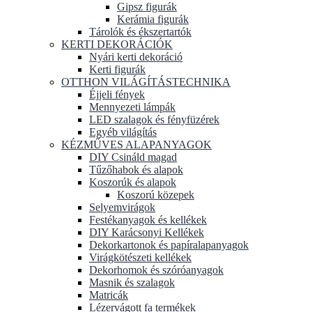
Gipsz figurák
Kerámia figurák
Tárolók és ékszertartók
KERTI DEKORÁCIÓK
Nyári kerti dekoráció
Kerti figurák
OTTHON VILÁGÍTÁSTECHNIKA
Éjjeli fények
Mennyezeti lámpák
LED szalagok és fényfüzérek
Egyéb világítás
KÉZMŰVES ALAPANYAGOK
DIY Csináld magad
Tűzőhabok és alapok
Koszorúk és alapok
Koszorú közepek
Selyemvirágok
Festékanyagok és kellékek
DIY Karácsonyi Kellékek
Dekorkartonok és papíralapanyagok
Virágkötészeti kellékek
Dekorhomok és szóróanyagok
Masnik és szalagok
Matricák
Lézervágott fa termékek