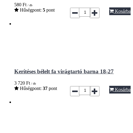
580
Ft
/ db
Hűségpont:
5
pont
Kosárba
Kerítéses bélelt fa virágtartó barna 18-27
3 720
Ft
/ db
Hűségpont:
37
pont
Kosárba