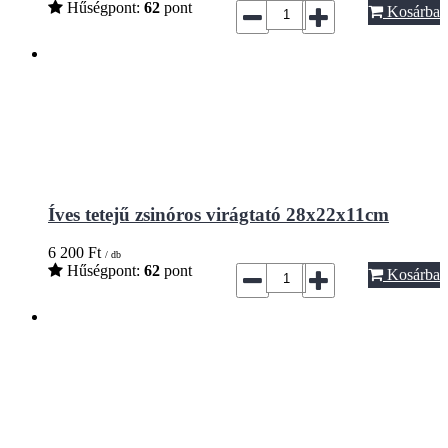
Hűségpont:
62
pont
Kosárba
Íves tetejű zsinóros virágtató 28x22x11cm
6 200
Ft
/ db
Hűségpont:
62
pont
Kosárba