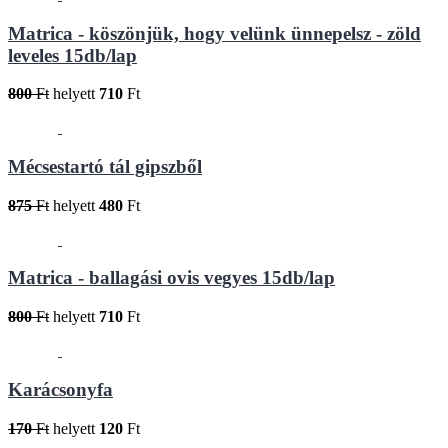
Matrica - köszönjük, hogy velünk ünnepelsz - zöld
leveles 15db/lap
800
Ft
helyett
710
Ft
Mécsestartó tál gipszből
875
Ft
helyett
480
Ft
Matrica - ballagási ovis vegyes 15db/lap
800
Ft
helyett
710
Ft
Karácsonyfa
170
Ft
helyett
120
Ft