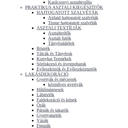
Karácsonyi asztaltextília
PRAKTIKUS ASZTALI KIEGÉSZÍTŐK
HAJTOGATOTT SZALVÉTÁK
Airlaid hajtogatott szalvéták
Tissue hajtogatott szalvéták
ASZTALI TEXTÍLIÁK
Asztalterítők
Asztali futók
Tányéralátétek
Bögrék
Tálcák és Tányérok
Konyhai Termékek
Söröskorsó és üvegpoharak
Evőeszközök és Evőeszköztartók
LAKÁSDEKORÁCIÓ
Gyertyák és mécsesek
kézműves gyertyák
Hűtőmágnesek
Lábtörlők
Faldekoráció és képek
Órák
Párnák és takarók
Gyertyatartók
Vázák
Figurák