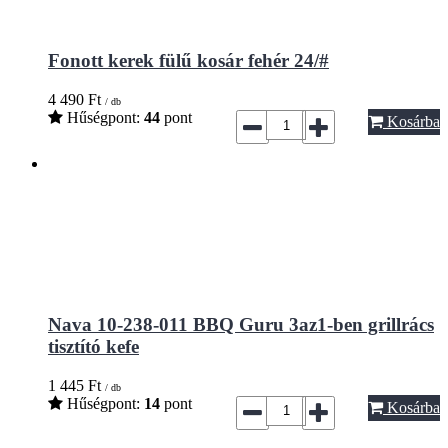
Fonott kerek fülű kosár fehér 24/#
4 490
Ft
/ db
Hűségpont:
44
pont
Kosárba
Nava 10-238-011 BBQ Guru 3az1-ben grillrács
tisztító kefe
1 445
Ft
/ db
Hűségpont:
14
pont
Kosárba