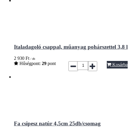
Italadagoló csappal, műanyag pohárszettel 3,8 l
2 930
Ft
/ db
Hűségpont:
29
pont
Kosárba
Fa csipesz natúr 4,5cm 25db/csomag