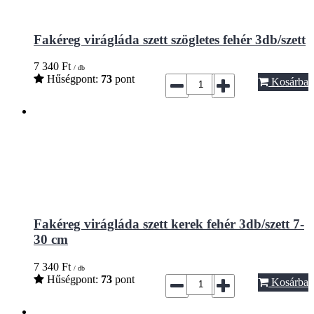
Fakéreg virágláda szett szögletes fehér 3db/szett
7 340
Ft
/ db
Hűségpont:
73
pont
Kosárba
Fakéreg virágláda szett kerek fehér 3db/szett 7-
30 cm
7 340
Ft
/ db
Hűségpont:
73
pont
Kosárba