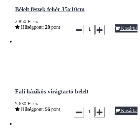
Bélelt fészek fehér 35x10cm
2 850
Ft
/ db
Hűségpont:
28
pont
Kosárba
Fali házikós virágtartó bélelt
5 630
Ft
/ db
Hűségpont:
56
pont
Kosárba