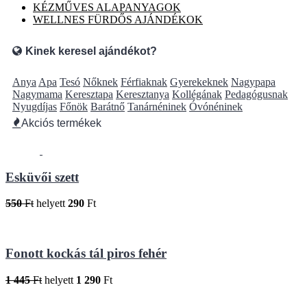
KÉZMŰVES ALAPANYAGOK
WELLNES FÜRDŐS AJÁNDÉKOK
Kinek keresel ajándékot?
Anya
Apa
Tesó
Nőknek
Férfiaknak
Gyerekeknek
Nagypapa
Nagymama
Keresztapa
Keresztanya
Kollégának
Pedagógusnak
Nyugdíjas
Főnök
Barátnő
Tanárnéninek
Óvónéninek
Akciós termékek
Esküvői szett
550
Ft
helyett
290
Ft
Fonott kockás tál piros fehér
1 445
Ft
helyett
1 290
Ft