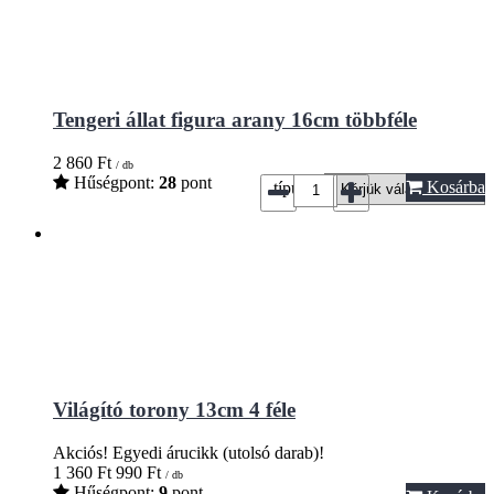
Tengeri állat figura arany 16cm többféle
2 860
Ft
/ db
Hűségpont:
28
pont
Kosárba
típus*:
Világító torony 13cm 4 féle
Akciós!
Egyedi árucikk (utolsó darab)!
1 360
Ft
990
Ft
/ db
Hűségpont:
9
pont