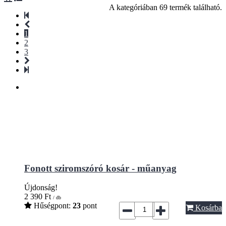
A kategóriában 69 termék található.
1
2
3
Fonott sziromszóró kosár - műanyag
Újdonság!
2 390
Ft
/ db
Hűségpont:
23
pont
Kosárba