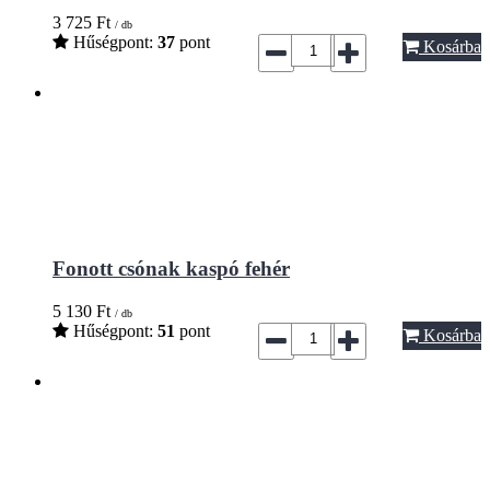
3 725
Ft
/ db
Hűségpont:
37
pont
Kosárba
Fonott csónak kaspó fehér
5 130
Ft
/ db
Hűségpont:
51
pont
Kosárba