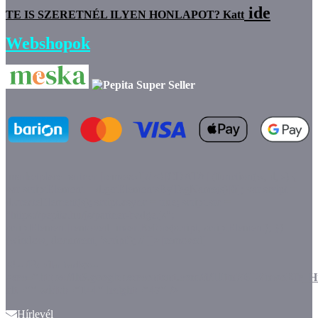
ide
TE IS SZERETNÉL ILYEN HONLAPOT? Katt
Webshopok
marketplace partner
[removed]// <![CDATA[ (function(w, d, s) {
var scriptElement = d.getElementsByTagName(s)[0]; var script =
d.createElement(s); script.async = true; script.src =
"https://pepita.hu/js/partner-badge.js";
scriptElement[removed].insertBefore(script, scriptElement); })
(window, document, 'script'); // ]]>[removed]
<!-- /Pepita badge--
>src="https://lh3.googleusercontent.com/d/1JitnY6LYmxoKf
alt="" width="144" height="47" />
Hírlevél