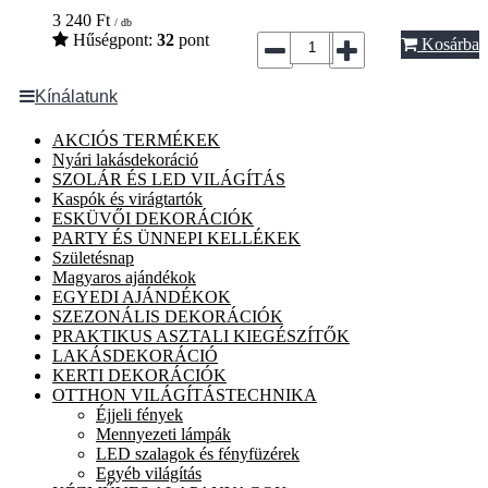
3 240
Ft
/ db
Hűségpont:
32
pont
Kosárba
Kínálatunk
AKCIÓS TERMÉKEK
Nyári lakásdekoráció
SZOLÁR ÉS LED VILÁGÍTÁS
Kaspók és virágtartók
ESKÜVŐI DEKORÁCIÓK
PARTY ÉS ÜNNEPI KELLÉKEK
Születésnap
Magyaros ajándékok
EGYEDI AJÁNDÉKOK
SZEZONÁLIS DEKORÁCIÓK
PRAKTIKUS ASZTALI KIEGÉSZÍTŐK
LAKÁSDEKORÁCIÓ
KERTI DEKORÁCIÓK
OTTHON VILÁGÍTÁSTECHNIKA
Éjjeli fények
Mennyezeti lámpák
LED szalagok és fényfüzérek
Egyéb világítás