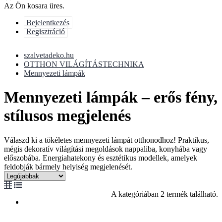
Az Ön kosara üres.
Bejelentkezés
Regisztráció
szalvetadeko.hu
OTTHON VILÁGÍTÁSTECHNIKA
Mennyezeti lámpák
Mennyezeti lámpák – erős fény,
stílusos megjelenés
Válaszd ki a tökéletes mennyezeti lámpát otthonodhoz! Praktikus,
mégis dekoratív világítási megoldások nappaliba, konyhába vagy
előszobába. Energiahatekony és esztétikus modellek, amelyek
feldobják bármely helyiség megjelenését.
A kategóriában 2 termék található.