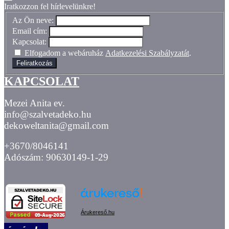
Iratkozzon fel hírlevelünkre!
Az Ön neve:
Email cím:
Kapcsolat:
Elfogadom a webáruház
Adatkezelési Szabályzatát
.
Feliratkozás
KAPCSOLAT
Mezei Anita ev.
info@szalvetadeko.hu
dekoweltanita@gmail.com
+3670/8046141
Adószám: 90630149-1-29
Árukereső.hu