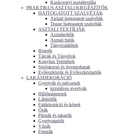
Karácsonyi asztaltextília
PRAKTIKUS ASZTALI KIEGÉSZÍTŐK
HAJTOGATOTT SZALVÉTÁK
Airlaid hajtogatott szalvéták
Tissue hajtogatott szalvéták
ASZTALI TEXTÍLIÁK
Asztalterítők
Asztali futók
Tányéralátétek
Bögrék
Tálcák és Tányérok
Konyhai Termékek
Söröskorsó és üvegpoharak
Evőeszközök és Evőeszköztartók
LAKÁSDEKORÁCIÓ
Gyertyák és mécsesek
kézműves gyertyák
Hűtőmágnesek
Lábtörlők
Faldekoráció és képek
Órák
Párnák és takarók
Gyertyatartók
Vázák
Figurák