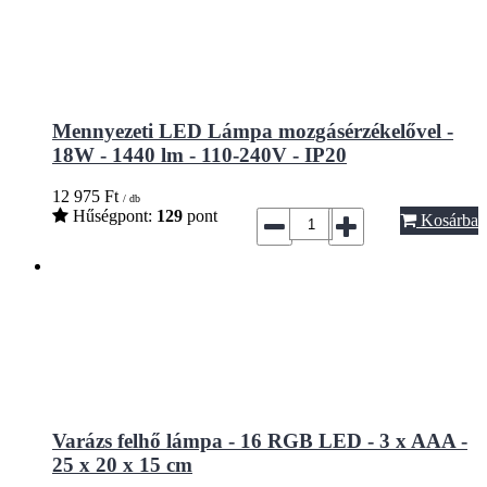
Mennyezeti LED Lámpa mozgásérzékelővel -
18W - 1440 lm - 110-240V - IP20
12 975
Ft
/ db
Hűségpont:
129
pont
Kosárba
Varázs felhő lámpa - 16 RGB LED - 3 x AAA -
25 x 20 x 15 cm