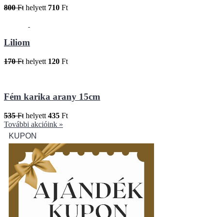
800
Ft
helyett
710
Ft
Liliom
170
Ft
helyett
120
Ft
Fém karika arany 15cm
535
Ft
helyett
435
Ft
További akcióink »
KUPON