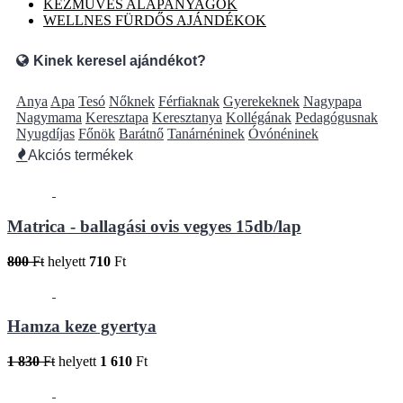
KÉZMŰVES ALAPANYAGOK
WELLNES FÜRDŐS AJÁNDÉKOK
Kinek keresel ajándékot?
Anya
Apa
Tesó
Nőknek
Férfiaknak
Gyerekeknek
Nagypapa
Nagymama
Keresztapa
Keresztanya
Kollégának
Pedagógusnak
Nyugdíjas
Főnök
Barátnő
Tanárnéninek
Óvónéninek
Akciós termékek
Matrica - ballagási ovis vegyes 15db/lap
800
Ft
helyett
710
Ft
Hamza keze gyertya
1 830
Ft
helyett
1 610
Ft