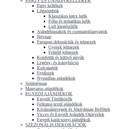
PARTY ÉS ÜNNEPI KELLÉKEK
Party kellékek
Léggömbök
Klasszikus latex lufik
Fólia és tematikus lufik
Lufi kiegészítők
Ajándéktasakok és csomagolóanyagok
Névnap
Farsangi dekorációk és jelmezek
Gyerek jelmezek
Felnőtt jelmezek
Konfettik és kilövő ágyúk
Legény- és leánybúcsú
Kulcstartók
Fejdíszek
Nyugdíjas ajándékok
Születésnap
Magyaros ajándékok
EGYEDI AJÁNDÉKOK
Egyedi Törölközők
Feliratos textil ajándékok
Kívánságüvegek és Jókívánság Befőttek
Vicces és Egyedi Ajándék Oklevelek
Egyedi karácsonyi ajándékok
SZEZONÁLIS DEKORÁCIÓK