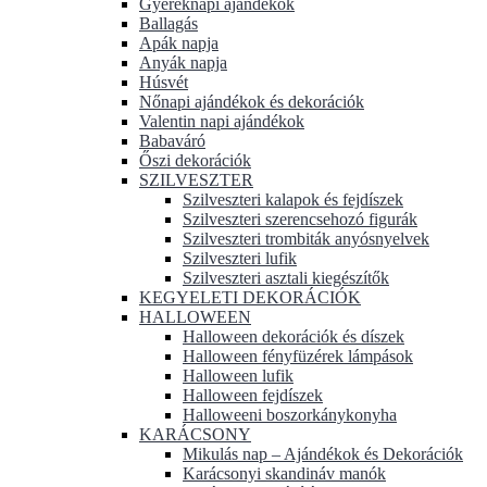
Gyereknapi ajándékok
Ballagás
Apák napja
Anyák napja
Húsvét
Nőnapi ajándékok és dekorációk
Valentin napi ajándékok
Babaváró
Őszi dekorációk
SZILVESZTER
Szilveszteri kalapok és fejdíszek
Szilveszteri szerencsehozó figurák
Szilveszteri trombiták anyósnyelvek
Szilveszteri lufik
Szilveszteri asztali kiegészítők
KEGYELETI DEKORÁCIÓK
HALLOWEEN
Halloween dekorációk és díszek
Halloween fényfüzérek lámpások
Halloween lufik
Halloween fejdíszek
Halloweeni boszorkánykonyha
KARÁCSONY
Mikulás nap – Ajándékok és Dekorációk
Karácsonyi skandináv manók