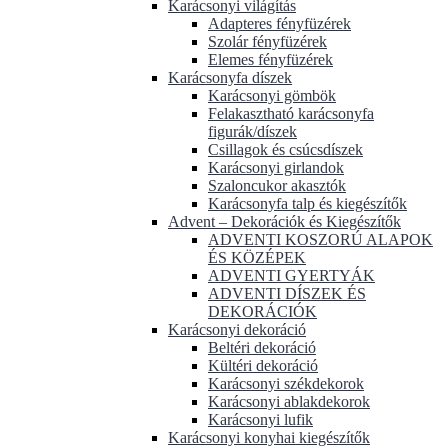
Karácsonyi világítás
Adapteres fényfüzérek
Szolár fényfüzérek
Elemes fényfüzérek
Karácsonyfa díszek
Karácsonyi gömbök
Felakasztható karácsonyfa
figurák/díszek
Csillagok és csúcsdíszek
Karácsonyi girlandok
Szaloncukor akasztók
Karácsonyfa talp és kiegészítők
Advent – Dekorációk és Kiegészítők
ADVENTI KOSZORÚ ALAPOK
ÉS KÖZÉPEK
ADVENTI GYERTYÁK
ADVENTI DÍSZEK ÉS
DEKORÁCIÓK
Karácsonyi dekoráció
Beltéri dekoráció
Kültéri dekoráció
Karácsonyi székdekorok
Karácsonyi ablakdekorok
Karácsonyi lufik
Karácsonyi konyhai kiegészítők