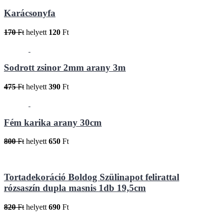
Karácsonyfa
170
Ft
helyett
120
Ft
Sodrott zsinor 2mm arany 3m
475
Ft
helyett
390
Ft
Fém karika arany 30cm
800
Ft
helyett
650
Ft
Tortadekoráció Boldog Szülinapot felirattal
rózsaszín dupla masnis 1db 19,5cm
820
Ft
helyett
690
Ft