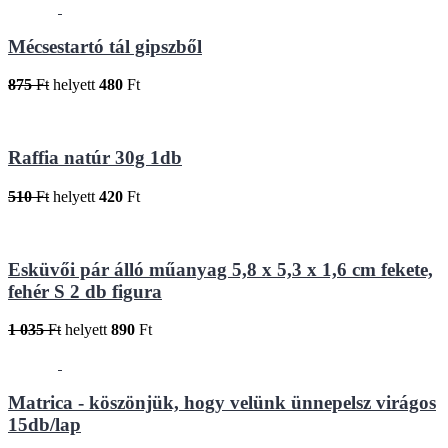
Mécsestartó tál gipszből
875
Ft
helyett
480
Ft
Raffia natúr 30g 1db
510
Ft
helyett
420
Ft
Esküvői pár álló műanyag 5,8 x 5,3 x 1,6 cm fekete,
fehér S 2 db figura
1 035
Ft
helyett
890
Ft
Matrica - köszönjük, hogy velünk ünnepelsz virágos
15db/lap