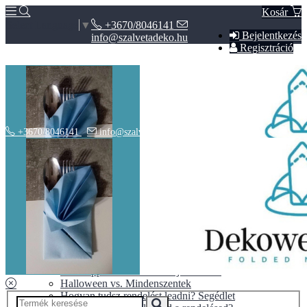
Kosár
+3670/8046141
Select Language
▼
Bejelentkezés
info@szalvetadeko.hu
Regisztráció
+3670/8046141
info@szalvetadeko.hu
Hírek
ÁSZF
Adatvédelem
BLOG
10+1 tipp a tökéletes nászajándékhoz
Halloween vs. Mindenszentek
Hogyan tudsz rendelést leadni? Segédlet