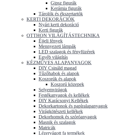
Gipsz figurák
Kerámia figurák
Tárolók és ékszertartók
KERTI DEKORÁCIÓK
Nyári kerti dekoráció
Kerti figurák
OTTHON VILÁGÍTÁSTECHNIKA
Éjjeli fények
Mennyezeti lámpák
LED szalagok és fényfüzérek
Egyéb világítás
KÉZMŰVES ALAPANYAGOK
DIY Csináld magad
Tűzőhabok és alapok
Koszorúk és alapok
Koszorú közepek
Selyemvirágok
Festékanyagok és kellékek
DIY Karácsonyi Kellékek
Dekorkartonok és papíralapanyagok
Virágkötészeti kellékek
Dekorhomok és szóróanyagok
Masnik és szalagok
Matricák
Lézervágott fa termékek