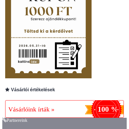
Vásárlói értékelések
100 %
Vásárlóink írták »
Partnereink