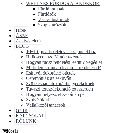
WELLNES FÜRDŐS AJÁNDÉKOK
Fürdőbombák
Fürdősók
Vicces tusfürdők
Szappanrózsák
Hírek
ÁSZF
Adatvédelem
BLOG
10+1 tipp a tökéletes nászajándékhoz
Halloween vs. Mindenszentek
Hogyan tudsz rendelést leadni? Segédlet
Mi történik miután leadod a rendelésed?
Esküvői dekoráció ötletek
Ceremóniák az esküvőn
Születésnapi dekoráció gyerekeknek
Tavaszi teraszdekoráció egyszerűen
Hogyan helyezz el szolárlámpát
Szalvétákról
Vállalkozói tanácsok
GYIK
KAPCSOLAT
RÓLUNK
Kosár