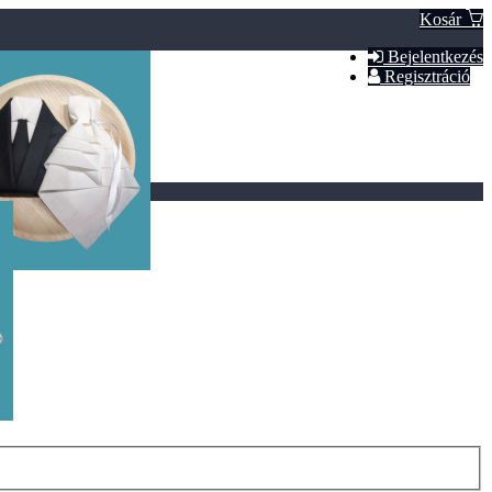
Kosár
Bejelentkezés
Regisztráció