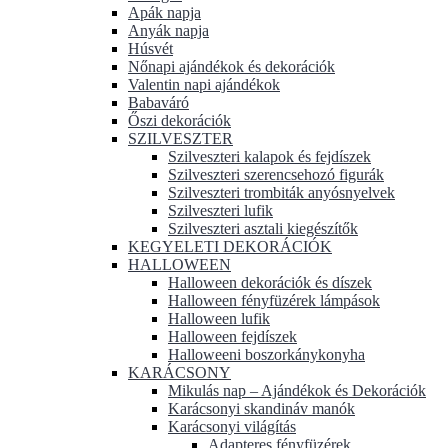
Apák napja
Anyák napja
Húsvét
Nőnapi ajándékok és dekorációk
Valentin napi ajándékok
Babaváró
Őszi dekorációk
SZILVESZTER
Szilveszteri kalapok és fejdíszek
Szilveszteri szerencsehozó figurák
Szilveszteri trombiták anyósnyelvek
Szilveszteri lufik
Szilveszteri asztali kiegészítők
KEGYELETI DEKORÁCIÓK
HALLOWEEN
Halloween dekorációk és díszek
Halloween fényfüzérek lámpások
Halloween lufik
Halloween fejdíszek
Halloweeni boszorkánykonyha
KARÁCSONY
Mikulás nap – Ajándékok és Dekorációk
Karácsonyi skandináv manók
Karácsonyi világítás
Adapteres fényfüzérek