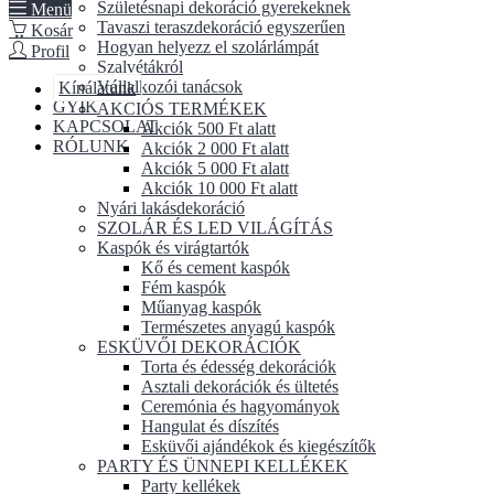
Születésnapi dekoráció gyerekeknek
Menü
Tavaszi teraszdekoráció egyszerűen
Kosár
Hogyan helyezz el szolárlámpát
Profil
Szalvétákról
Vállalkozói tanácsok
Kínálatunk
GYIK
AKCIÓS TERMÉKEK
KAPCSOLAT
Akciók 500 Ft alatt
RÓLUNK
Akciók 2 000 Ft alatt
Akciók 5 000 Ft alatt
Akciók 10 000 Ft alatt
Nyári lakásdekoráció
SZOLÁR ÉS LED VILÁGÍTÁS
Kaspók és virágtartók
Kő és cement kaspók
Fém kaspók
Műanyag kaspók
Természetes anyagú kaspók
ESKÜVŐI DEKORÁCIÓK
Torta és édesség dekorációk
Asztali dekorációk és ültetés
Ceremónia és hagyományok
Hangulat és díszítés
Esküvői ajándékok és kiegészítők
PARTY ÉS ÜNNEPI KELLÉKEK
Party kellékek