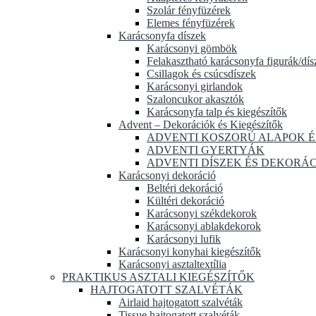
Szolár fényfüzérek
Elemes fényfüzérek
Karácsonyfa díszek
Karácsonyi gömbök
Felakasztható karácsonyfa figurák/dís
Csillagok és csúcsdíszek
Karácsonyi girlandok
Szaloncukor akasztók
Karácsonyfa talp és kiegészítők
Advent – Dekorációk és Kiegészítők
ADVENTI KOSZORÚ ALAPOK É
ADVENTI GYERTYÁK
ADVENTI DÍSZEK ÉS DEKORÁ
Karácsonyi dekoráció
Beltéri dekoráció
Kültéri dekoráció
Karácsonyi székdekorok
Karácsonyi ablakdekorok
Karácsonyi lufik
Karácsonyi konyhai kiegészítők
Karácsonyi asztaltextília
PRAKTIKUS ASZTALI KIEGÉSZÍTŐK
HAJTOGATOTT SZALVÉTÁK
Airlaid hajtogatott szalvéták
Tissue hajtogatott szalvéták