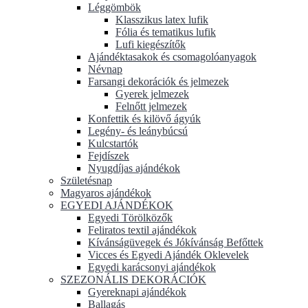
Léggömbök
Klasszikus latex lufik
Fólia és tematikus lufik
Lufi kiegészítők
Ajándéktasakok és csomagolóanyagok
Névnap
Farsangi dekorációk és jelmezek
Gyerek jelmezek
Felnőtt jelmezek
Konfettik és kilövő ágyúk
Legény- és leánybúcsú
Kulcstartók
Fejdíszek
Nyugdíjas ajándékok
Születésnap
Magyaros ajándékok
EGYEDI AJÁNDÉKOK
Egyedi Törölközők
Feliratos textil ajándékok
Kívánságüvegek és Jókívánság Befőttek
Vicces és Egyedi Ajándék Oklevelek
Egyedi karácsonyi ajándékok
SZEZONÁLIS DEKORÁCIÓK
Gyereknapi ajándékok
Ballagás