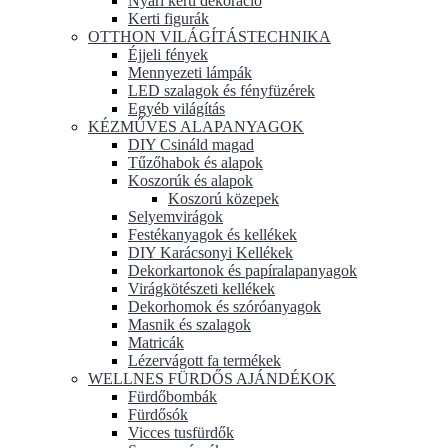
Nyári kerti dekoráció
Kerti figurák
OTTHON VILÁGÍTÁSTECHNIKA
Éjjeli fények
Mennyezeti lámpák
LED szalagok és fényfüzérek
Egyéb világítás
KÉZMŰVES ALAPANYAGOK
DIY Csináld magad
Tűzőhabok és alapok
Koszorúk és alapok
Koszorú közepek
Selyemvirágok
Festékanyagok és kellékek
DIY Karácsonyi Kellékek
Dekorkartonok és papíralapanyagok
Virágkötészeti kellékek
Dekorhomok és szóróanyagok
Masnik és szalagok
Matricák
Lézervágott fa termékek
WELLNES FÜRDŐS AJÁNDÉKOK
Fürdőbombák
Fürdősók
Vicces tusfürdők