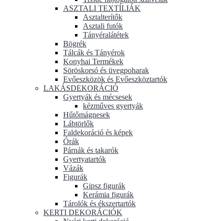
ASZTALI TEXTÍLIÁK
Asztalterítők
Asztali futók
Tányéralátétek
Bögrék
Tálcák és Tányérok
Konyhai Termékek
Söröskorsó és üvegpoharak
Evőeszközök és Evőeszköztartók
LAKÁSDEKORÁCIÓ
Gyertyák és mécsesek
kézműves gyertyák
Hűtőmágnesek
Lábtörlők
Faldekoráció és képek
Órák
Párnák és takarók
Gyertyatartók
Vázák
Figurák
Gipsz figurák
Kerámia figurák
Tárolók és ékszertartók
KERTI DEKORÁCIÓK