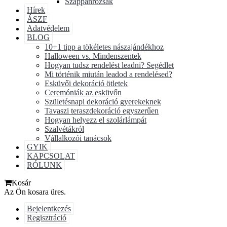
Szappanrózsák
Hírek
ÁSZF
Adatvédelem
BLOG
10+1 tipp a tökéletes nászajándékhoz
Halloween vs. Mindenszentek
Hogyan tudsz rendelést leadni? Segédlet
Mi történik miután leadod a rendelésed?
Esküvői dekoráció ötletek
Ceremóniák az esküvőn
Születésnapi dekoráció gyerekeknek
Tavaszi teraszdekoráció egyszerűen
Hogyan helyezz el szolárlámpát
Szalvétákról
Vállalkozói tanácsok
GYIK
KAPCSOLAT
RÓLUNK
Kosár
Az Ön kosara üres.
Bejelentkezés
Regisztráció