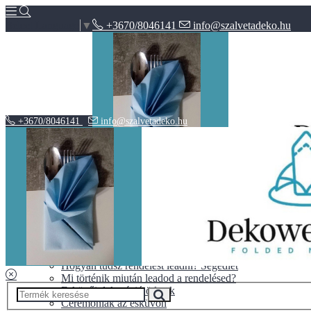
+3670/8046141
info@szalvetadeko.hu
Select Language
▼
+3670/8046141
info@szalvetadeko.hu
Hírek
ÁSZF
Adatvédelem
BLOG
10+1 tipp a tökéletes nászajándékhoz
Halloween vs. Mindenszentek
Hogyan tudsz rendelést leadni? Segédlet
Mi történik miután leadod a rendelésed?
Esküvői dekoráció ötletek
Ceremóniák az esküvőn