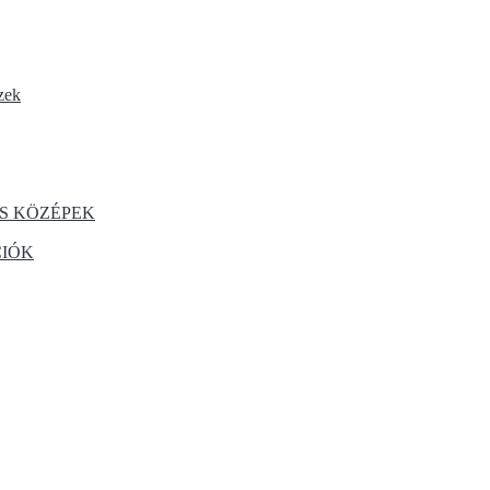
zek
S KÖZÉPEK
CIÓK