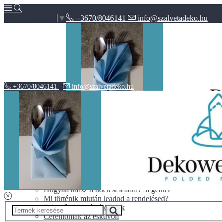
+3670/8046141
info@szalvetadeko.hu
Select Language
▼
+3670/8046141
info@szalvetadeko.hu
Hírek
ÁSZF
Adatvédelem
BLOG
10+1 tipp a tökéletes nászajándékhoz
Halloween vs. Mindenszentek
Hogyan tudsz rendelést leadni? Segédlet
Mi történik miután leadod a rendelésed?
Esküvői dekoráció ötletek
Ceremóniák az esküvőn