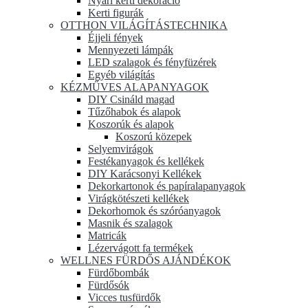
Nyári kerti dekoráció
Kerti figurák
OTTHON VILÁGÍTÁSTECHNIKA
Éjjeli fények
Mennyezeti lámpák
LED szalagok és fényfüzérek
Egyéb világítás
KÉZMŰVES ALAPANYAGOK
DIY Csináld magad
Tűzőhabok és alapok
Koszorúk és alapok
Koszorú közepek
Selyemvirágok
Festékanyagok és kellékek
DIY Karácsonyi Kellékek
Dekorkartonok és papíralapanyagok
Virágkötészeti kellékek
Dekorhomok és szóróanyagok
Masnik és szalagok
Matricák
Lézervágott fa termékek
WELLNES FÜRDŐS AJÁNDÉKOK
Fürdőbombák
Fürdősók
Vicces tusfürdők