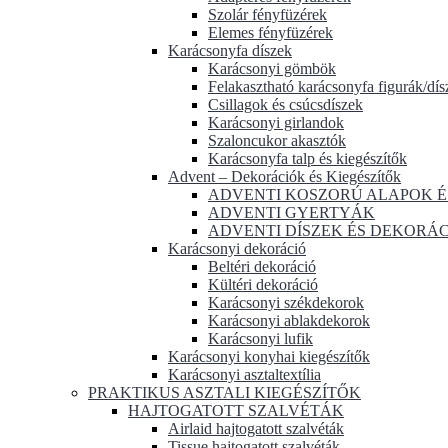
Szolár fényfüzérek
Elemes fényfüzérek
Karácsonyfa díszek
Karácsonyi gömbök
Felakasztható karácsonyfa figurák/dís
Csillagok és csúcsdíszek
Karácsonyi girlandok
Szaloncukor akasztók
Karácsonyfa talp és kiegészítők
Advent – Dekorációk és Kiegészítők
ADVENTI KOSZORÚ ALAPOK É
ADVENTI GYERTYÁK
ADVENTI DÍSZEK ÉS DEKORÁ
Karácsonyi dekoráció
Beltéri dekoráció
Kültéri dekoráció
Karácsonyi székdekorok
Karácsonyi ablakdekorok
Karácsonyi lufik
Karácsonyi konyhai kiegészítők
Karácsonyi asztaltextília
PRAKTIKUS ASZTALI KIEGÉSZÍTŐK
HAJTOGATOTT SZALVÉTÁK
Airlaid hajtogatott szalvéták
Tissue hajtogatott szalvéták