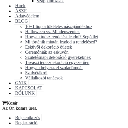
Szappanrózsák
Hírek
ÁSZF
Adatvédelem
BLOG
10+1 tipp a tökéletes nászajándékhoz
Halloween vs. Mindenszentek
Hogyan tudsz rendelést leadni? Segédlet
Mi történik miután leadod a rendelésed?
Esküvői dekoráció ötletek
Ceremóniák az esküvőn
Születésnapi dekoráció gyerekeknek
Tavaszi teraszdekoráció egyszerűen
Hogyan helyezz el szolárlámpát
Szalvétákról
Vállalkozói tanácsok
GYIK
KAPCSOLAT
RÓLUNK
Kosár
Az Ön kosara üres.
Bejelentkezés
Regisztráció