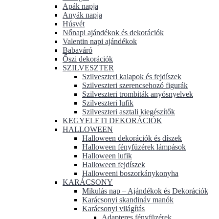
Apák napja
Anyák napja
Húsvét
Nőnapi ajándékok és dekorációk
Valentin napi ajándékok
Babaváró
Őszi dekorációk
SZILVESZTER
Szilveszteri kalapok és fejdíszek
Szilveszteri szerencsehozó figurák
Szilveszteri trombiták anyósnyelvek
Szilveszteri lufik
Szilveszteri asztali kiegészítők
KEGYELETI DEKORÁCIÓK
HALLOWEEN
Halloween dekorációk és díszek
Halloween fényfüzérek lámpások
Halloween lufik
Halloween fejdíszek
Halloweeni boszorkánykonyha
KARÁCSONY
Mikulás nap – Ajándékok és Dekorációk
Karácsonyi skandináv manók
Karácsonyi világítás
Adapteres fényfüzérek