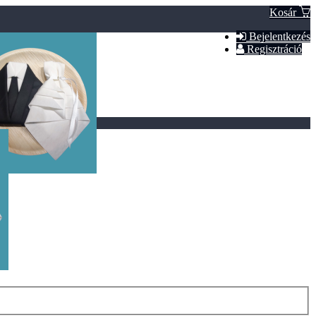
Kosár
Bejelentkezés
Regisztráció