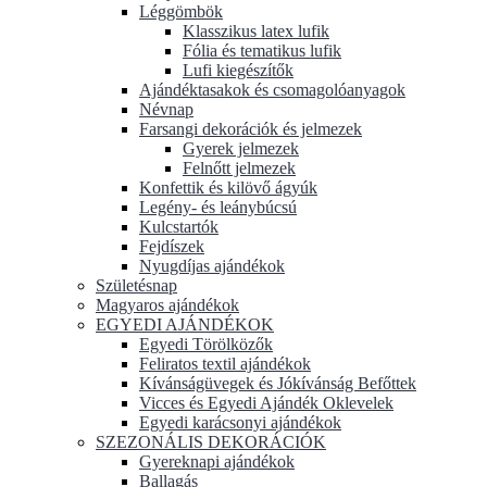
Léggömbök
Klasszikus latex lufik
Fólia és tematikus lufik
Lufi kiegészítők
Ajándéktasakok és csomagolóanyagok
Névnap
Farsangi dekorációk és jelmezek
Gyerek jelmezek
Felnőtt jelmezek
Konfettik és kilövő ágyúk
Legény- és leánybúcsú
Kulcstartók
Fejdíszek
Nyugdíjas ajándékok
Születésnap
Magyaros ajándékok
EGYEDI AJÁNDÉKOK
Egyedi Törölközők
Feliratos textil ajándékok
Kívánságüvegek és Jókívánság Befőttek
Vicces és Egyedi Ajándék Oklevelek
Egyedi karácsonyi ajándékok
SZEZONÁLIS DEKORÁCIÓK
Gyereknapi ajándékok
Ballagás