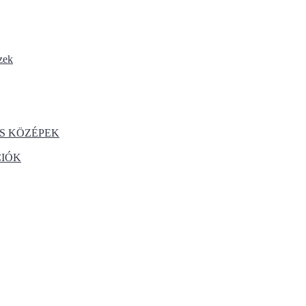
zek
S KÖZÉPEK
CIÓK