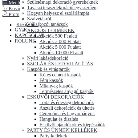
Születésnapi dekoráció gyerekeknek
Menü
Tavaszi teraszdekoráció egyszerűen
Kosár
Hogyan helyezz el szolárlámpát
Profil
Szalvétákról
Vállalkozói tanácsok
Kínálatunk
GYIK
AKCIÓS TERMÉKEK
KAPCSOLAT
Akciók 500 Ft alatt
RÓLUNK
Akciók 2 000 Ft alatt
Akciók 5 000 Ft alatt
Akciók 10 000 Ft alatt
Nyári lakásdekoráció
SZOLÁR ÉS LED VILÁGÍTÁS
Kaspók és virágtartók
Kő és cement kaspók
Fém kaspók
Műanyag kaspók
Természetes anyagú kaspók
ESKÜVŐI DEKORÁCIÓK
Torta és édesség dekorációk
Asztali dekorációk és ültetés
Ceremónia és hagyományok
Hangulat és díszítés
Esküvői ajándékok és kiegészítők
PARTY ÉS ÜNNEPI KELLÉKEK
Party kellékek