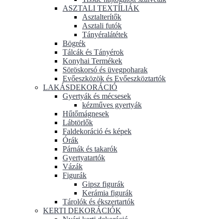
ASZTALI TEXTÍLIÁK
Asztalterítők
Asztali futók
Tányéralátétek
Bögrék
Tálcák és Tányérok
Konyhai Termékek
Söröskorsó és üvegpoharak
Evőeszközök és Evőeszköztartók
LAKÁSDEKORÁCIÓ
Gyertyák és mécsesek
kézműves gyertyák
Hűtőmágnesek
Lábtörlők
Faldekoráció és képek
Órák
Párnák és takarók
Gyertyatartók
Vázák
Figurák
Gipsz figurák
Kerámia figurák
Tárolók és ékszertartók
KERTI DEKORÁCIÓK