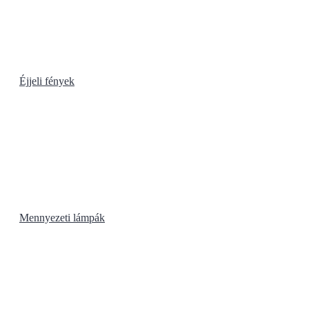
Éjjeli fények
Mennyezeti lámpák