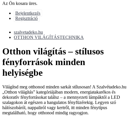
Az Ön kosara üres.
Bejelentkezés
Regisztráció
szalvetadeko.hu
OTTHON VILÁGÍTÁSTECHNIKA
Otthon világítás – stílusos
fényforrások minden
helyiségbe
Világítsd meg otthonod minden sarkát stílusosan! A Szalvétadeko.hu
„Otthon világítás” kategóriájában modern, energiatakarékos és
dekoratív fényforrásokat találsz – a mennyezeti lámpáktól a LED
szalagokon át egészen a hangulatos fényfüzérekig. Legyen szó
hálószobáról, nappaliról vagy kertről, itt minden fénytípus
megtalálható, hogy otthonod mindig ragyogjon.