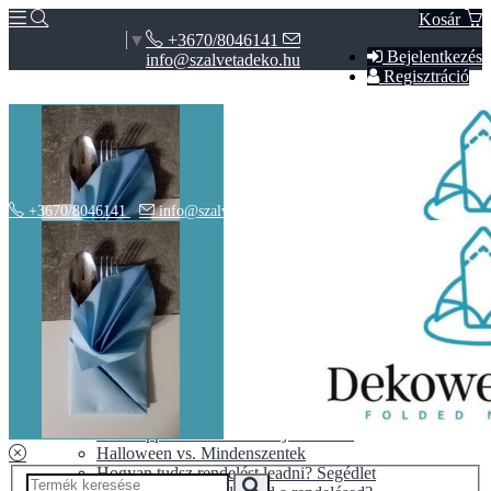
Kosár
+3670/8046141
Select Language
▼
Bejelentkezés
info@szalvetadeko.hu
Regisztráció
+3670/8046141
info@szalvetadeko.hu
Hírek
ÁSZF
Adatvédelem
BLOG
10+1 tipp a tökéletes nászajándékhoz
Halloween vs. Mindenszentek
Hogyan tudsz rendelést leadni? Segédlet