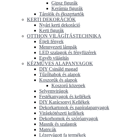
Gipsz figurák
Kerámia figurák
Tárolók és ékszertartók
KERTI DEKORÁCIÓK
Nyári kerti dekoráció
Kerti figurák
OTTHON VILÁGÍTÁSTECHNIKA
Éjjeli fények
Mennyezeti lámpák
LED szalagok és fényfüzérek
Egyéb világítás
KÉZMŰVES ALAPANYAGOK
DIY Csináld magad
Tűzőhabok és alapok
Koszorúk és alapok
Koszorú közepek
Selyemvirágok
Festékanyagok és kellékek
DIY Karácsonyi Kellékek
Dekorkartonok és papíralapanyagok
Virágkötészeti kellékek
Dekorhomok és szóróanyagok
Masnik és szalagok
Matricák
Lézervágott fa termékek