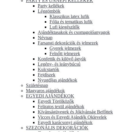
PARTY ÉS ÜNNEPI KELLÉKEK
Party kellékek
Léggömbök
Klasszikus latex lufik
Fólia és tematikus lufik
Lufi kiegészítők
Ajándéktasakok és csomagolóanyagok
Névnap
Farsangi dekorációk és jelmezek
Gyerek jelmezek
Felnőtt jelmezek
Konfettik és kilövő ágyúk
Legény- és leánybúcsú
Kulcstartók
Fejdíszek
Nyugdíjas ajándékok
Születésnap
Magyaros ajándékok
EGYEDI AJÁNDÉKOK
Egyedi Törölközők
Feliratos textil ajándékok
Kívánságüvegek és Jókívánság Befőttek
Vicces és Egyedi Ajándék Oklevelek
Egyedi karácsonyi ajándékok
SZEZONÁLIS DEKORÁCIÓK