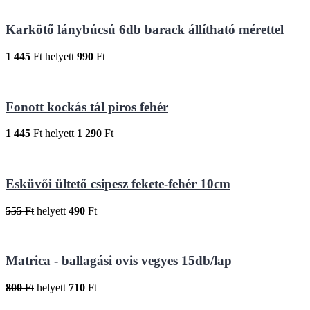
Karkötő lánybúcsú 6db barack állítható mérettel
1 445
Ft
helyett
990
Ft
Fonott kockás tál piros fehér
1 445
Ft
helyett
1 290
Ft
Esküvői ültető csipesz fekete-fehér 10cm
555
Ft
helyett
490
Ft
Matrica - ballagási ovis vegyes 15db/lap
800
Ft
helyett
710
Ft