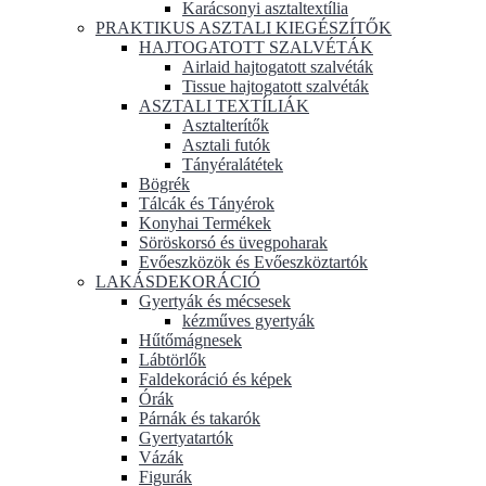
Karácsonyi asztaltextília
PRAKTIKUS ASZTALI KIEGÉSZÍTŐK
HAJTOGATOTT SZALVÉTÁK
Airlaid hajtogatott szalvéták
Tissue hajtogatott szalvéták
ASZTALI TEXTÍLIÁK
Asztalterítők
Asztali futók
Tányéralátétek
Bögrék
Tálcák és Tányérok
Konyhai Termékek
Söröskorsó és üvegpoharak
Evőeszközök és Evőeszköztartók
LAKÁSDEKORÁCIÓ
Gyertyák és mécsesek
kézműves gyertyák
Hűtőmágnesek
Lábtörlők
Faldekoráció és képek
Órák
Párnák és takarók
Gyertyatartók
Vázák
Figurák