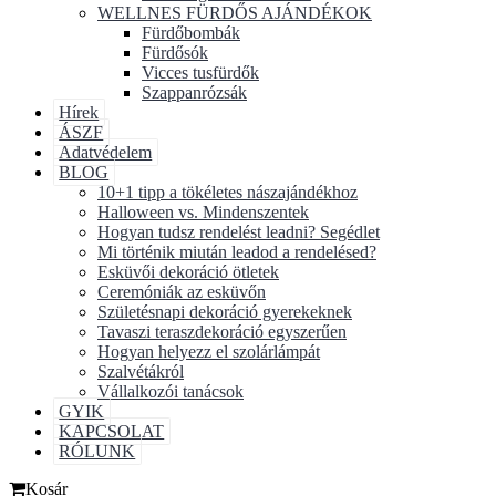
WELLNES FÜRDŐS AJÁNDÉKOK
Fürdőbombák
Fürdősók
Vicces tusfürdők
Szappanrózsák
Hírek
ÁSZF
Adatvédelem
BLOG
10+1 tipp a tökéletes nászajándékhoz
Halloween vs. Mindenszentek
Hogyan tudsz rendelést leadni? Segédlet
Mi történik miután leadod a rendelésed?
Esküvői dekoráció ötletek
Ceremóniák az esküvőn
Születésnapi dekoráció gyerekeknek
Tavaszi teraszdekoráció egyszerűen
Hogyan helyezz el szolárlámpát
Szalvétákról
Vállalkozói tanácsok
GYIK
KAPCSOLAT
RÓLUNK
Kosár