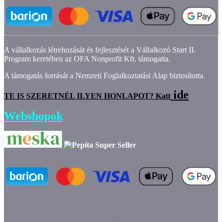
A vállalkozás létrehozását és fejlesztését a Vállalkozó Start II.
Program keretében az OFA Nonprofit Kft. támogatta.
A támogatás forrását a Nemzeti Foglalkoztatási Alap biztosította.
ide
TE IS SZERETNÉL ILYEN HONLAPOT? Katt
Webshopok
marketplace partner
[removed]// <![CDATA[ (function(w, d, s) {
var scriptElement = d.getElementsByTagName(s)[0]; var script =