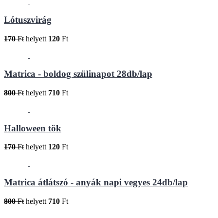
Lótuszvirág
170
Ft
helyett
120
Ft
Matrica - boldog szülinapot 28db/lap
800
Ft
helyett
710
Ft
Halloween tök
170
Ft
helyett
120
Ft
Matrica átlátszó - anyák napi vegyes 24db/lap
800
Ft
helyett
710
Ft