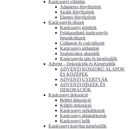
Karácsonyi világítás
Adapteres fényfüzérek
Szolár fényfüzérek
Elemes fényfüzérek
Karácsonyfa díszek
Karácsonyi gömbök
Felakasztható karácsonyfa
figurák/díszek
Csillagok és csúcsdíszek
Karácsonyi girlandok
Szaloncukor akasztók
Karácsonyfa talp és kiegészítők
Advent – Dekorációk és Kiegészítők
ADVENTI KOSZORÚ ALAPOK
ÉS KÖZÉPEK
ADVENTI GYERTYÁK
ADVENTI DÍSZEK ÉS
DEKORÁCIÓK
Karácsonyi dekoráció
Beltéri dekoráció
Kültéri dekoráció
Karácsonyi székdekorok
Karácsonyi ablakdekorok
Karácsonyi lufik
Karácsonyi konyhai kiegészítők