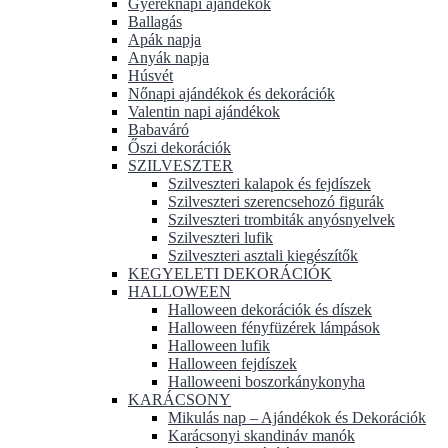
Gyereknapi ajándékok
Ballagás
Apák napja
Anyák napja
Húsvét
Nőnapi ajándékok és dekorációk
Valentin napi ajándékok
Babaváró
Őszi dekorációk
SZILVESZTER
Szilveszteri kalapok és fejdíszek
Szilveszteri szerencsehozó figurák
Szilveszteri trombiták anyósnyelvek
Szilveszteri lufik
Szilveszteri asztali kiegészítők
KEGYELETI DEKORÁCIÓK
HALLOWEEN
Halloween dekorációk és díszek
Halloween fényfüzérek lámpások
Halloween lufik
Halloween fejdíszek
Halloweeni boszorkánykonyha
KARÁCSONY
Mikulás nap – Ajándékok és Dekorációk
Karácsonyi skandináv manók