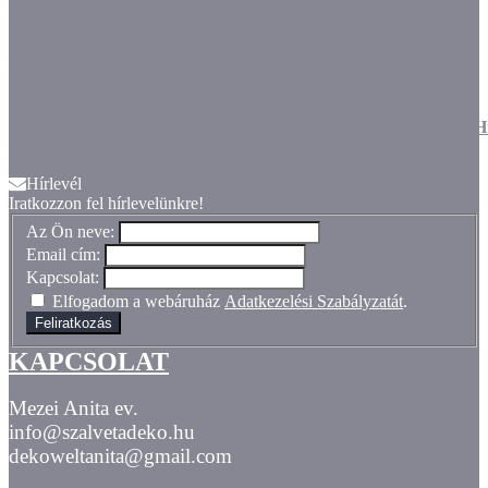
d.createElement(s); script.async = true; script.src =
"https://pepita.hu/js/partner-badge.js";
scriptElement[removed].insertBefore(script, scriptElement); })
(window, document, 'script'); // ]]>[removed]
<!-- /Pepita badge--
>src="https://lh3.googleusercontent.com/d/1JitnY6LYmxoKf
alt="" width="144" height="47" />
Hírlevél
Iratkozzon fel hírlevelünkre!
Az Ön neve:
Email cím:
Kapcsolat:
Elfogadom a webáruház
Adatkezelési Szabályzatát
.
Feliratkozás
KAPCSOLAT
Mezei Anita ev.
info@szalvetadeko.hu
dekoweltanita@gmail.com