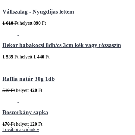
Vállszalag - Nyugdíjas lettem
1 010
Ft
helyett
890
Ft
Dekor babakocsi 8db/cs 3cm kék vagy rózsaszín
1 535
Ft
helyett
1 440
Ft
Raffia natúr 30g 1db
510
Ft
helyett
420
Ft
Boszorkány sapka
170
Ft
helyett
120
Ft
További akcióink »