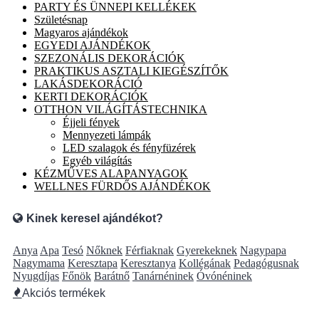
PARTY ÉS ÜNNEPI KELLÉKEK
Születésnap
Magyaros ajándékok
EGYEDI AJÁNDÉKOK
SZEZONÁLIS DEKORÁCIÓK
PRAKTIKUS ASZTALI KIEGÉSZÍTŐK
LAKÁSDEKORÁCIÓ
KERTI DEKORÁCIÓK
OTTHON VILÁGÍTÁSTECHNIKA
Éjjeli fények
Mennyezeti lámpák
LED szalagok és fényfüzérek
Egyéb világítás
KÉZMŰVES ALAPANYAGOK
WELLNES FÜRDŐS AJÁNDÉKOK
Kinek keresel ajándékot?
Anya
Apa
Tesó
Nőknek
Férfiaknak
Gyerekeknek
Nagypapa
Nagymama
Keresztapa
Keresztanya
Kollégának
Pedagógusnak
Nyugdíjas
Főnök
Barátnő
Tanárnéninek
Óvónéninek
Akciós termékek