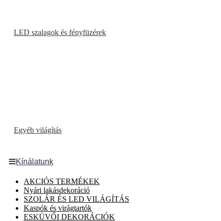
LED szalagok és fényfüzérek
Egyéb világítás
Kínálatunk
AKCIÓS TERMÉKEK
Nyári lakásdekoráció
SZOLÁR ÉS LED VILÁGÍTÁS
Kaspók és virágtartók
ESKÜVŐI DEKORÁCIÓK