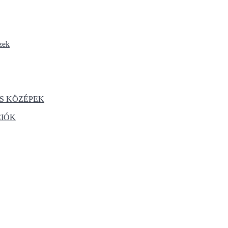
zek
S KÖZÉPEK
CIÓK