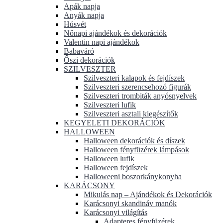
Apák napja
Anyák napja
Húsvét
Nőnapi ajándékok és dekorációk
Valentin napi ajándékok
Babaváró
Őszi dekorációk
SZILVESZTER
Szilveszteri kalapok és fejdíszek
Szilveszteri szerencsehozó figurák
Szilveszteri trombiták anyósnyelvek
Szilveszteri lufik
Szilveszteri asztali kiegészítők
KEGYELETI DEKORÁCIÓK
HALLOWEEN
Halloween dekorációk és díszek
Halloween fényfüzérek lámpások
Halloween lufik
Halloween fejdíszek
Halloweeni boszorkánykonyha
KARÁCSONY
Mikulás nap – Ajándékok és Dekorációk
Karácsonyi skandináv manók
Karácsonyi világítás
Adapteres fényfüzérek