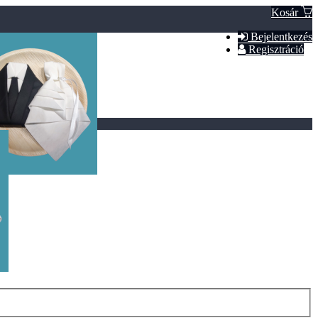
Kosár
Bejelentkezés
Regisztráció