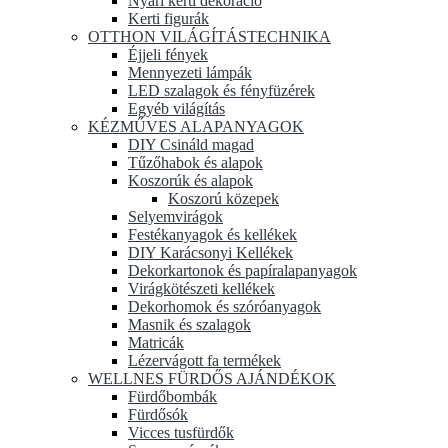
Nyári kerti dekoráció
Kerti figurák
OTTHON VILÁGÍTÁSTECHNIKA
Éjjeli fények
Mennyezeti lámpák
LED szalagok és fényfüzérek
Egyéb világítás
KÉZMŰVES ALAPANYAGOK
DIY Csináld magad
Tűzőhabok és alapok
Koszorúk és alapok
Koszorú közepek
Selyemvirágok
Festékanyagok és kellékek
DIY Karácsonyi Kellékek
Dekorkartonok és papíralapanyagok
Virágkötészeti kellékek
Dekorhomok és szóróanyagok
Masnik és szalagok
Matricák
Lézervágott fa termékek
WELLNES FÜRDŐS AJÁNDÉKOK
Fürdőbombák
Fürdősók
Vicces tusfürdők