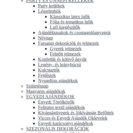
PARTY ÉS ÜNNEPI KELLÉKEK
Party kellékek
Léggömbök
Klasszikus latex lufik
Fólia és tematikus lufik
Lufi kiegészítők
Ajándéktasakok és csomagolóanyagok
Névnap
Farsangi dekorációk és jelmezek
Gyerek jelmezek
Felnőtt jelmezek
Konfettik és kilövő ágyúk
Legény- és leánybúcsú
Kulcstartók
Fejdíszek
Nyugdíjas ajándékok
Születésnap
Magyaros ajándékok
EGYEDI AJÁNDÉKOK
Egyedi Törölközők
Feliratos textil ajándékok
Kívánságüvegek és Jókívánság Befőttek
Vicces és Egyedi Ajándék Oklevelek
Egyedi karácsonyi ajándékok
SZEZONÁLIS DEKORÁCIÓK