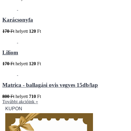
Karácsonyfa
170
Ft
helyett
120
Ft
Liliom
170
Ft
helyett
120
Ft
Matrica - ballagási ovis vegyes 15db/lap
800
Ft
helyett
710
Ft
További akcióink »
KUPON