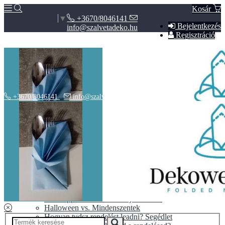
Kosár
+3670/8046141
Select Language
▼
Bejelentkezés
info@szalvetadeko.hu
Regisztráció
+3670/8046141
info@szalvetadeko.hu
Hírek
ÁSZF
Adatvédelem
BLOG
10+1 tipp a tökéletes nászajándékhoz
Halloween vs. Mindenszentek
Hogyan tudsz rendelést leadni? Segédlet