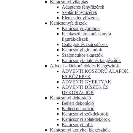
Karácsonyi világítás
Adapteres fényfüzérek
Szolár fényfüzérek
Elemes fényfüzérek
Karácsonyfa díszek
Karácsonyi gömbök
Felakasztható karácsonyfa
figurák/díszek
Csillagok és csúcsdíszek
Karácsonyi girlandok
Szaloncukor akasztók
Karácsonyfa talp és kiegészítők
Advent – Dekorációk és Kiegészítők
ADVENTI KOSZORÚ ALAPOK
ÉS KÖZÉPEK
ADVENTI GYERTYÁK
ADVENTI DÍSZEK ÉS
DEKORÁCIÓK
Karácsonyi dekoráció
Beltéri dekoráció
Kültéri dekoráció
Karácsonyi székdekorok
Karácsonyi ablakdekorok
Karácsonyi lufik
Karácsonyi konyhai kiegészítők