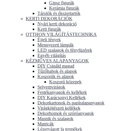
Gipsz figurák
Kerámia figurák
Tárolók és ékszertartók
KERTI DEKORÁCIÓK
Nyári kerti dekoráció
Kerti figurák
OTTHON VILÁGÍTÁSTECHNIKA
Éjjeli fények
Mennyezeti lámpák
LED szalagok és fényfüzérek
Egyéb világítás
KÉZMŰVES ALAPANYAGOK
DIY Csináld magad
Tűzőhabok és alapok
Koszorúk és alapok
Koszorú közepek
Selyemvirágok
Festékanyagok és kellékek
DIY Karácsonyi Kellékek
Dekorkartonok és papíralapanyagok
Virágkötészeti kellékek
Dekorhomok és szóróanyagok
Masnik és szalagok
Matricák
Lézervágott fa termékek