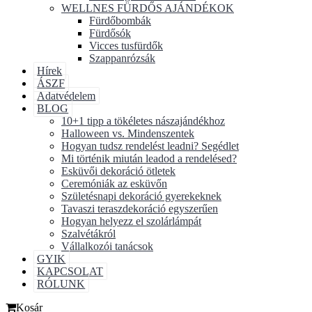
WELLNES FÜRDŐS AJÁNDÉKOK
Fürdőbombák
Fürdősók
Vicces tusfürdők
Szappanrózsák
Hírek
ÁSZF
Adatvédelem
BLOG
10+1 tipp a tökéletes nászajándékhoz
Halloween vs. Mindenszentek
Hogyan tudsz rendelést leadni? Segédlet
Mi történik miután leadod a rendelésed?
Esküvői dekoráció ötletek
Ceremóniák az esküvőn
Születésnapi dekoráció gyerekeknek
Tavaszi teraszdekoráció egyszerűen
Hogyan helyezz el szolárlámpát
Szalvétákról
Vállalkozói tanácsok
GYIK
KAPCSOLAT
RÓLUNK
Kosár