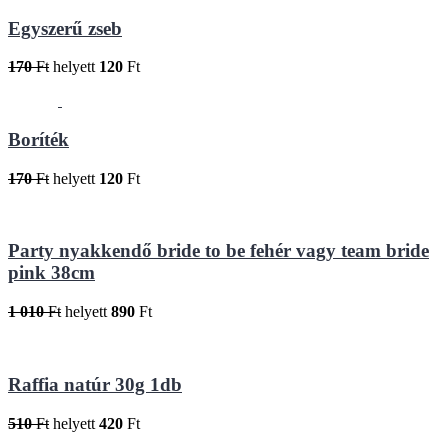
Egyszerű zseb
170
Ft
helyett
120
Ft
Boríték
170
Ft
helyett
120
Ft
Party nyakkendő bride to be fehér vagy team bride
pink 38cm
1 010
Ft
helyett
890
Ft
Raffia natúr 30g 1db
510
Ft
helyett
420
Ft