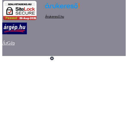
Árukereső.hu
ÁrGép
Üzemeltető
Online elállás
Teljes katalógus
Vásárlói értékelések
Impresszum
ÁSZF
Adatvédelem
GYIK
Szeretne Ön is ilyen webáruházat nyitni?
Webáruház nyitás »