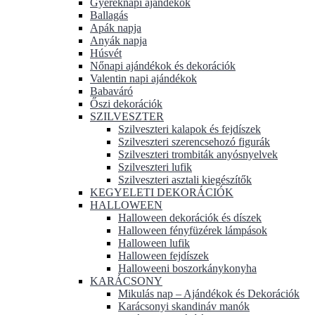
Gyereknapi ajándékok
Ballagás
Apák napja
Anyák napja
Húsvét
Nőnapi ajándékok és dekorációk
Valentin napi ajándékok
Babaváró
Őszi dekorációk
SZILVESZTER
Szilveszteri kalapok és fejdíszek
Szilveszteri szerencsehozó figurák
Szilveszteri trombiták anyósnyelvek
Szilveszteri lufik
Szilveszteri asztali kiegészítők
KEGYELETI DEKORÁCIÓK
HALLOWEEN
Halloween dekorációk és díszek
Halloween fényfüzérek lámpások
Halloween lufik
Halloween fejdíszek
Halloweeni boszorkánykonyha
KARÁCSONY
Mikulás nap – Ajándékok és Dekorációk
Karácsonyi skandináv manók