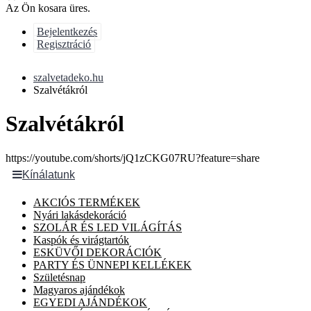
Az Ön kosara üres.
Bejelentkezés
Regisztráció
szalvetadeko.hu
Szalvétákról
Szalvétákról
https://youtube.com/shorts/jQ1zCKG07RU?feature=share
Kínálatunk
AKCIÓS TERMÉKEK
Nyári lakásdekoráció
SZOLÁR ÉS LED VILÁGÍTÁS
Kaspók és virágtartók
ESKÜVŐI DEKORÁCIÓK
PARTY ÉS ÜNNEPI KELLÉKEK
Születésnap
Magyaros ajándékok
EGYEDI AJÁNDÉKOK