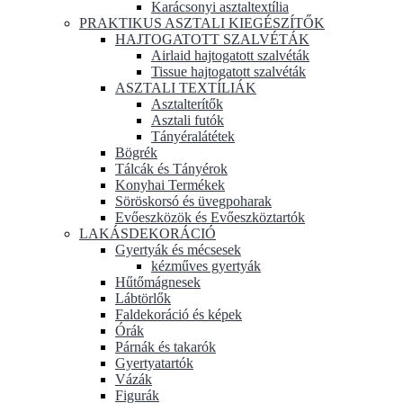
Karácsonyi asztaltextília
PRAKTIKUS ASZTALI KIEGÉSZÍTŐK
HAJTOGATOTT SZALVÉTÁK
Airlaid hajtogatott szalvéták
Tissue hajtogatott szalvéták
ASZTALI TEXTÍLIÁK
Asztalterítők
Asztali futók
Tányéralátétek
Bögrék
Tálcák és Tányérok
Konyhai Termékek
Söröskorsó és üvegpoharak
Evőeszközök és Evőeszköztartók
LAKÁSDEKORÁCIÓ
Gyertyák és mécsesek
kézműves gyertyák
Hűtőmágnesek
Lábtörlők
Faldekoráció és képek
Órák
Párnák és takarók
Gyertyatartók
Vázák
Figurák