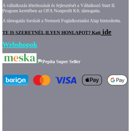
A vállalkozás létrehozását és fejlesztését a Vállalkozó Start II.
Program keretében az OFA Nonprofit Kft. támogatta.
A támogatás forrását a Nemzeti Foglalkoztatási Alap biztosította.
ide
TE IS SZERETNÉL ILYEN HONLAPOT? Katt
Webshopok
marketplace partner
[removed]// <![CDATA[ (function(w, d, s) {
var scriptElement = d.getElementsByTagName(s)[0]; var script =
d.createElement(s); script.async = true; script.src =
"https://pepita.hu/js/partner-badge.js";
scriptElement[removed].insertBefore(script, scriptElement); })
(window, document, 'script'); // ]]>[removed]