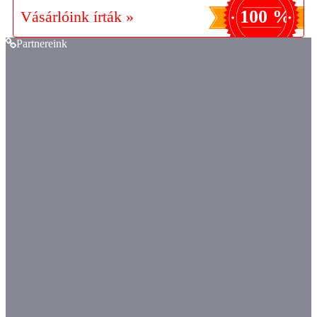
100 %
Vásárlóink írták »
Partnereink