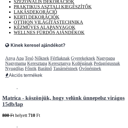
SZEZONÁLIS DEKORÁCIÓK
PRAKTIKUS ASZTALI KIEGÉSZÍTŐK
LAKÁSDEKORÁCIÓ
KERTI DEKORÁCIÓK
OTTHON VILÁGÍTÁSTECHNIKA
KÉZMŰVES ALAPANYAGOK
WELLNES FÜRDŐS AJÁNDÉKOK
Kinek keresel ajándékot?
Anya
Apa
Tesó
Nőknek
Férfiaknak
Gyerekeknek
Nagypapa
Nagymama
Keresztapa
Keresztanya
Kollégának
Pedagógusnak
Nyugdíjas
Főnök
Barátnő
Tanárnéninek
Óvónéninek
Akciós termékek
Matrica - köszönjük, hogy velünk ünnepelsz virágos
15db/lap
800
Ft
helyett
710
Ft