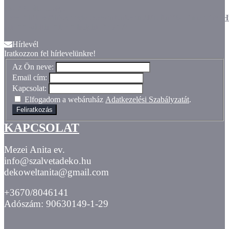
<!-- /Pepita badge--
>src="https://lh3.googleusercontent.com/d/1JitnY6LYmxoKf
alt="" width="144" height="47" />
Hírlevél
Iratkozzon fel hírlevelünkre!
Az Ön neve:
Email cím:
Kapcsolat:
Elfogadom a webáruház
Adatkezelési Szabályzatát
.
Feliratkozás
KAPCSOLAT
Mezei Anita ev.
info@szalvetadeko.hu
dekoweltanita@gmail.com
+3670/8046141
Adószám: 90630149-1-29