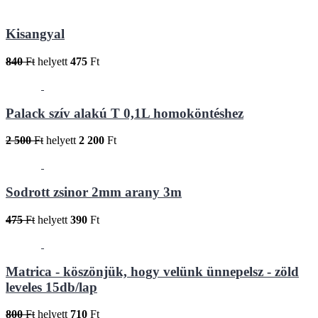
Kisangyal
840
Ft
helyett
475
Ft
Palack szív alakú T 0,1L homoköntéshez
2 500
Ft
helyett
2 200
Ft
Sodrott zsinor 2mm arany 3m
475
Ft
helyett
390
Ft
Matrica - köszönjük, hogy velünk ünnepelsz - zöld
leveles 15db/lap
800
Ft
helyett
710
Ft