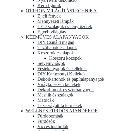
Nyári kerti dekoráció
Kerti figurák
OTTHON VILÁGÍTÁSTECHNIKA
Éjjeli fények
Mennyezeti lámpák
LED szalagok és fényfüzérek
Egyéb világítás
KÉZMŰVES ALAPANYAGOK
DIY Csináld magad
Tűzőhabok és alapok
Koszorúk és alapok
Koszorú közepek
Selyemvirágok
Festékanyagok és kellékek
DIY Karácsonyi Kellékek
Dekorkartonok és papíralapanyagok
Virágkötészeti kellékek
Dekorhomok és szóróanyagok
Masnik és szalagok
Matricák
Lézervágott fa termékek
WELLNES FÜRDŐS AJÁNDÉKOK
Fürdőbombák
Fürdősók
Vicces tusfürdők