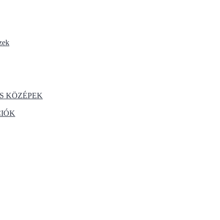
zek
S KÖZÉPEK
CIÓK