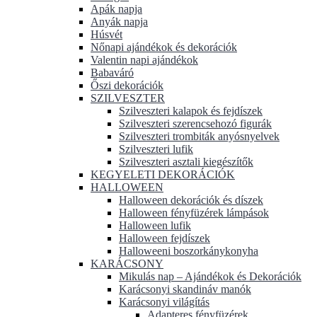
Apák napja
Anyák napja
Húsvét
Nőnapi ajándékok és dekorációk
Valentin napi ajándékok
Babaváró
Őszi dekorációk
SZILVESZTER
Szilveszteri kalapok és fejdíszek
Szilveszteri szerencsehozó figurák
Szilveszteri trombiták anyósnyelvek
Szilveszteri lufik
Szilveszteri asztali kiegészítők
KEGYELETI DEKORÁCIÓK
HALLOWEEN
Halloween dekorációk és díszek
Halloween fényfüzérek lámpások
Halloween lufik
Halloween fejdíszek
Halloweeni boszorkánykonyha
KARÁCSONY
Mikulás nap – Ajándékok és Dekorációk
Karácsonyi skandináv manók
Karácsonyi világítás
Adapteres fényfüzérek