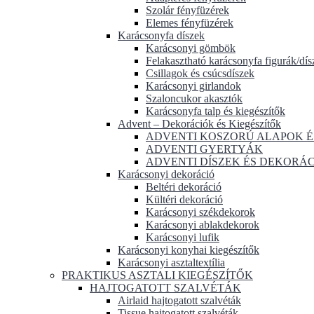
Szolár fényfüzérek
Elemes fényfüzérek
Karácsonyfa díszek
Karácsonyi gömbök
Felakasztható karácsonyfa figurák/dís
Csillagok és csúcsdíszek
Karácsonyi girlandok
Szaloncukor akasztók
Karácsonyfa talp és kiegészítők
Advent – Dekorációk és Kiegészítők
ADVENTI KOSZORÚ ALAPOK É
ADVENTI GYERTYÁK
ADVENTI DÍSZEK ÉS DEKORÁ
Karácsonyi dekoráció
Beltéri dekoráció
Kültéri dekoráció
Karácsonyi székdekorok
Karácsonyi ablakdekorok
Karácsonyi lufik
Karácsonyi konyhai kiegészítők
Karácsonyi asztaltextília
PRAKTIKUS ASZTALI KIEGÉSZÍTŐK
HAJTOGATOTT SZALVÉTÁK
Airlaid hajtogatott szalvéták
Tissue hajtogatott szalvéták