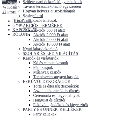
Születésnapi dekoráció gyerekeknek
Menü
Tavaszi teraszdekoráció egyszerűen
Kosár
Hogyan helyezz el szolárlámpát
Profil
Szalvétákról
Vállalkozói tanácsok
Kínálatunk
GYIK
AKCIÓS TERMÉKEK
KAPCSOLAT
Akciók 500 Ft alatt
RÓLUNK
Akciók 2 000 Ft alatt
Akciók 5 000 Ft alatt
Akciók 10 000 Ft alatt
Nyári lakásdekoráció
SZOLÁR ÉS LED VILÁGÍTÁS
Kaspók és virágtartók
Kő és cement kaspók
Fém kaspók
Műanyag kaspók
Természetes anyagú kaspók
ESKÜVŐI DEKORÁCIÓK
Torta és édesség dekorációk
Asztali dekorációk és ültetés
Ceremónia és hagyományok
Hangulat és díszítés
Esküvői ajándékok és kiegészítők
PARTY ÉS ÜNNEPI KELLÉKEK
Party kellékek