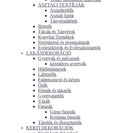
ASZTALI TEXTÍLIÁK
Asztalterítők
Asztali futók
Tányéralátétek
Bögrék
Tálcák és Tányérok
Konyhai Termékek
Söröskorsó és üvegpoharak
Evőeszközök és Evőeszköztartók
LAKÁSDEKORÁCIÓ
Gyertyák és mécsesek
kézműves gyertyák
Hűtőmágnesek
Lábtörlők
Faldekoráció és képek
Órák
Párnák és takarók
Gyertyatartók
Vázák
Figurák
Gipsz figurák
Kerámia figurák
Tárolók és ékszertartók
KERTI DEKORÁCIÓK