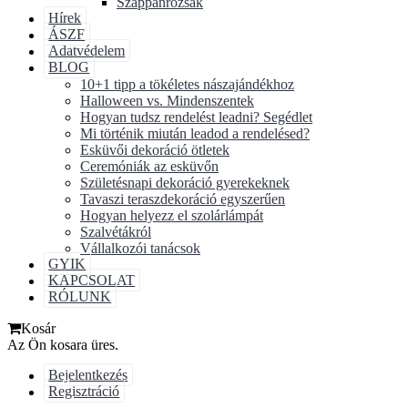
Szappanrózsák
Hírek
ÁSZF
Adatvédelem
BLOG
10+1 tipp a tökéletes nászajándékhoz
Halloween vs. Mindenszentek
Hogyan tudsz rendelést leadni? Segédlet
Mi történik miután leadod a rendelésed?
Esküvői dekoráció ötletek
Ceremóniák az esküvőn
Születésnapi dekoráció gyerekeknek
Tavaszi teraszdekoráció egyszerűen
Hogyan helyezz el szolárlámpát
Szalvétákról
Vállalkozói tanácsok
GYIK
KAPCSOLAT
RÓLUNK
Kosár
Az Ön kosara üres.
Bejelentkezés
Regisztráció