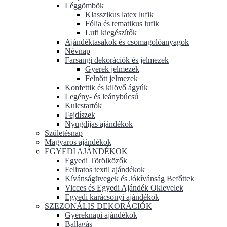
Léggömbök
Klasszikus latex lufik
Fólia és tematikus lufik
Lufi kiegészítők
Ajándéktasakok és csomagolóanyagok
Névnap
Farsangi dekorációk és jelmezek
Gyerek jelmezek
Felnőtt jelmezek
Konfettik és kilövő ágyúk
Legény- és leánybúcsú
Kulcstartók
Fejdíszek
Nyugdíjas ajándékok
Születésnap
Magyaros ajándékok
EGYEDI AJÁNDÉKOK
Egyedi Törölközők
Feliratos textil ajándékok
Kívánságüvegek és Jókívánság Befőttek
Vicces és Egyedi Ajándék Oklevelek
Egyedi karácsonyi ajándékok
SZEZONÁLIS DEKORÁCIÓK
Gyereknapi ajándékok
Ballagás