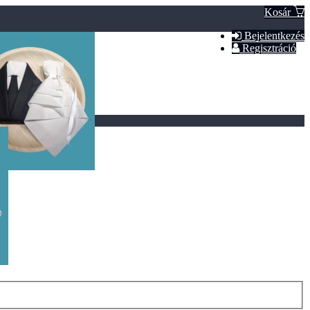
Kosár
Bejelentkezés
Regisztráció