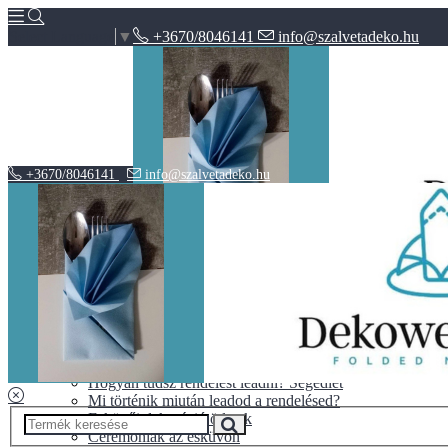
+3670/8046141
info@szalvetadeko.hu
Select Language
▼
+3670/8046141
info@szalvetadeko.hu
Hírek
ÁSZF
Adatvédelem
BLOG
10+1 tipp a tökéletes nászajándékhoz
Halloween vs. Mindenszentek
Hogyan tudsz rendelést leadni? Segédlet
Mi történik miután leadod a rendelésed?
Esküvői dekoráció ötletek
Ceremóniák az esküvőn