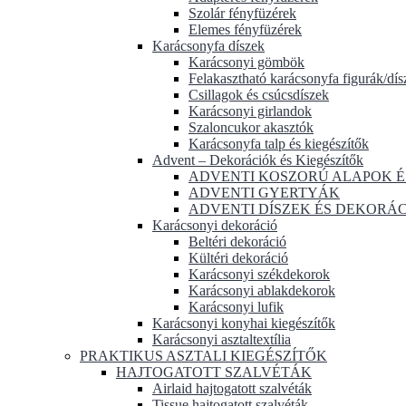
Szolár fényfüzérek
Elemes fényfüzérek
Karácsonyfa díszek
Karácsonyi gömbök
Felakasztható karácsonyfa figurák/dís
Csillagok és csúcsdíszek
Karácsonyi girlandok
Szaloncukor akasztók
Karácsonyfa talp és kiegészítők
Advent – Dekorációk és Kiegészítők
ADVENTI KOSZORÚ ALAPOK É
ADVENTI GYERTYÁK
ADVENTI DÍSZEK ÉS DEKORÁ
Karácsonyi dekoráció
Beltéri dekoráció
Kültéri dekoráció
Karácsonyi székdekorok
Karácsonyi ablakdekorok
Karácsonyi lufik
Karácsonyi konyhai kiegészítők
Karácsonyi asztaltextília
PRAKTIKUS ASZTALI KIEGÉSZÍTŐK
HAJTOGATOTT SZALVÉTÁK
Airlaid hajtogatott szalvéták
Tissue hajtogatott szalvéták