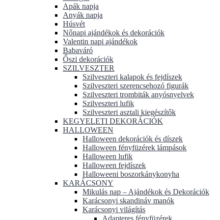
Apák napja
Anyák napja
Húsvét
Nőnapi ajándékok és dekorációk
Valentin napi ajándékok
Babaváró
Őszi dekorációk
SZILVESZTER
Szilveszteri kalapok és fejdíszek
Szilveszteri szerencsehozó figurák
Szilveszteri trombiták anyósnyelvek
Szilveszteri lufik
Szilveszteri asztali kiegészítők
KEGYELETI DEKORÁCIÓK
HALLOWEEN
Halloween dekorációk és díszek
Halloween fényfüzérek lámpások
Halloween lufik
Halloween fejdíszek
Halloweeni boszorkánykonyha
KARÁCSONY
Mikulás nap – Ajándékok és Dekorációk
Karácsonyi skandináv manók
Karácsonyi világítás
Adapteres fényfüzérek