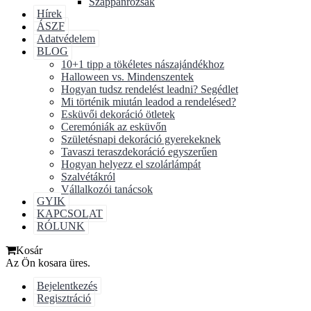
Szappanrózsák
Hírek
ÁSZF
Adatvédelem
BLOG
10+1 tipp a tökéletes nászajándékhoz
Halloween vs. Mindenszentek
Hogyan tudsz rendelést leadni? Segédlet
Mi történik miután leadod a rendelésed?
Esküvői dekoráció ötletek
Ceremóniák az esküvőn
Születésnapi dekoráció gyerekeknek
Tavaszi teraszdekoráció egyszerűen
Hogyan helyezz el szolárlámpát
Szalvétákról
Vállalkozói tanácsok
GYIK
KAPCSOLAT
RÓLUNK
Kosár
Az Ön kosara üres.
Bejelentkezés
Regisztráció