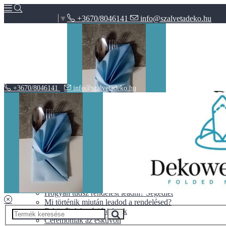
+3670/8046141
info@szalvetadeko.hu
Select Language
▼
+3670/8046141
info@szalvetadeko.hu
Hírek
ÁSZF
Adatvédelem
BLOG
10+1 tipp a tökéletes nászajándékhoz
Halloween vs. Mindenszentek
Hogyan tudsz rendelést leadni? Segédlet
Mi történik miután leadod a rendelésed?
Esküvői dekoráció ötletek
Ceremóniák az esküvőn