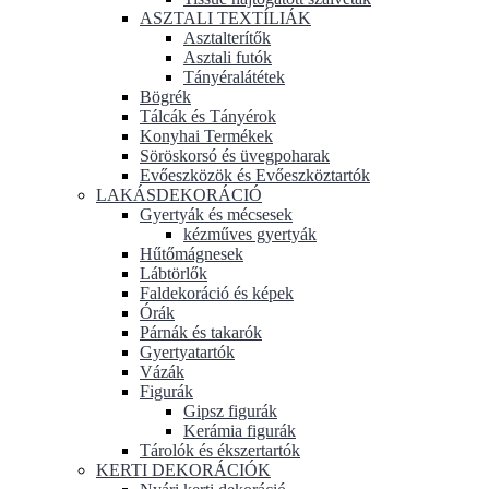
ASZTALI TEXTÍLIÁK
Asztalterítők
Asztali futók
Tányéralátétek
Bögrék
Tálcák és Tányérok
Konyhai Termékek
Söröskorsó és üvegpoharak
Evőeszközök és Evőeszköztartók
LAKÁSDEKORÁCIÓ
Gyertyák és mécsesek
kézműves gyertyák
Hűtőmágnesek
Lábtörlők
Faldekoráció és képek
Órák
Párnák és takarók
Gyertyatartók
Vázák
Figurák
Gipsz figurák
Kerámia figurák
Tárolók és ékszertartók
KERTI DEKORÁCIÓK