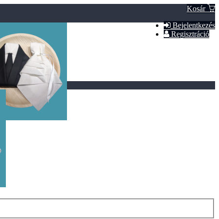
Kosár
Bejelentkezés
Regisztráció