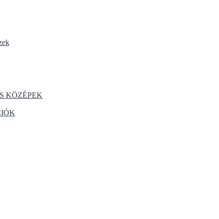
zek
S KÖZÉPEK
CIÓK