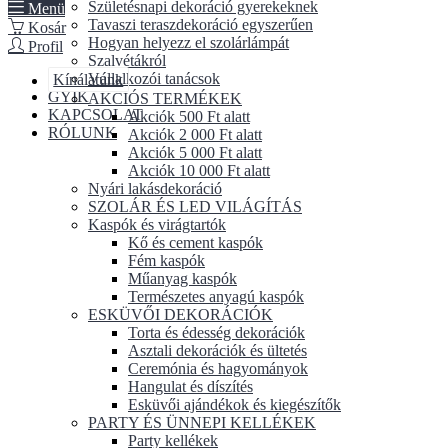
Születésnapi dekoráció gyerekeknek
Menü
Tavaszi teraszdekoráció egyszerűen
Kosár
Hogyan helyezz el szolárlámpát
Profil
Szalvétákról
Vállalkozói tanácsok
Kínálatunk
GYIK
AKCIÓS TERMÉKEK
KAPCSOLAT
Akciók 500 Ft alatt
RÓLUNK
Akciók 2 000 Ft alatt
Akciók 5 000 Ft alatt
Akciók 10 000 Ft alatt
Nyári lakásdekoráció
SZOLÁR ÉS LED VILÁGÍTÁS
Kaspók és virágtartók
Kő és cement kaspók
Fém kaspók
Műanyag kaspók
Természetes anyagú kaspók
ESKÜVŐI DEKORÁCIÓK
Torta és édesség dekorációk
Asztali dekorációk és ültetés
Ceremónia és hagyományok
Hangulat és díszítés
Esküvői ajándékok és kiegészítők
PARTY ÉS ÜNNEPI KELLÉKEK
Party kellékek