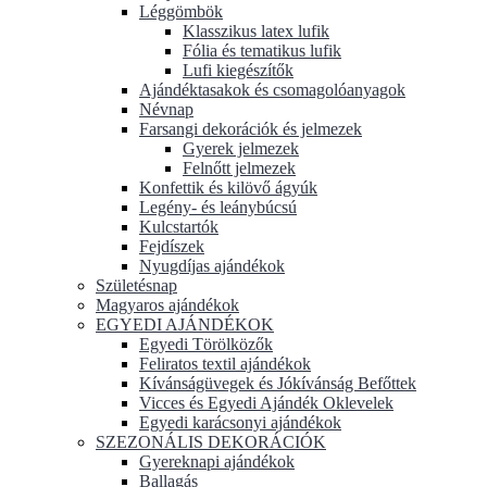
Léggömbök
Klasszikus latex lufik
Fólia és tematikus lufik
Lufi kiegészítők
Ajándéktasakok és csomagolóanyagok
Névnap
Farsangi dekorációk és jelmezek
Gyerek jelmezek
Felnőtt jelmezek
Konfettik és kilövő ágyúk
Legény- és leánybúcsú
Kulcstartók
Fejdíszek
Nyugdíjas ajándékok
Születésnap
Magyaros ajándékok
EGYEDI AJÁNDÉKOK
Egyedi Törölközők
Feliratos textil ajándékok
Kívánságüvegek és Jókívánság Befőttek
Vicces és Egyedi Ajándék Oklevelek
Egyedi karácsonyi ajándékok
SZEZONÁLIS DEKORÁCIÓK
Gyereknapi ajándékok
Ballagás