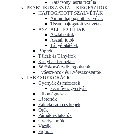
Karácsonyi asztaltextília
PRAKTIKUS ASZTALI KIEGÉSZÍTŐK
HAJTOGATOTT SZALVÉTÁK
Airlaid hajtogatott szalvéták
Tissue hajtogatott szalvéták
ASZTALI TEXTÍLIÁK
Asztalterítők
Asztali futók
Tányéralátétek
Bögrék
Tálcák és Tányérok
Konyhai Termékek
Söröskorsó és üvegpoharak
Evőeszközök és Evőeszköztartók
LAKÁSDEKORÁCIÓ
Gyertyák és mécsesek
kézműves gyertyák
Hűtőmágnesek
Lábtörlők
Faldekoráció és képek
Órák
Párnák és takarók
Gyertyatartók
Vázák
Figurák