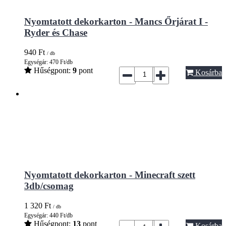
Nyomtatott dekorkarton - Mancs Őrjárat I -
Ryder és Chase
940
Ft
/ db
Egységár: 470 Ft/db
Hűségpont:
9
pont
Kosárba
Nyomtatott dekorkarton - Minecraft szett
3db/csomag
1 320
Ft
/ db
Egységár: 440 Ft/db
Hűségpont:
13
pont
Kosárba