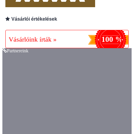
Vásárlói értékelések
100 %
Vásárlóink írták »
Partnereink