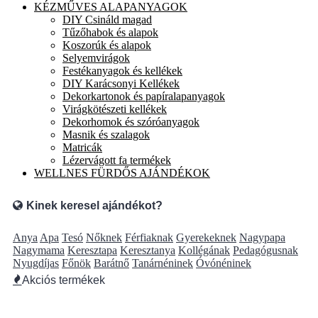
KÉZMŰVES ALAPANYAGOK
DIY Csináld magad
Tűzőhabok és alapok
Koszorúk és alapok
Selyemvirágok
Festékanyagok és kellékek
DIY Karácsonyi Kellékek
Dekorkartonok és papíralapanyagok
Virágkötészeti kellékek
Dekorhomok és szóróanyagok
Masnik és szalagok
Matricák
Lézervágott fa termékek
WELLNES FÜRDŐS AJÁNDÉKOK
Kinek keresel ajándékot?
Anya
Apa
Tesó
Nőknek
Férfiaknak
Gyerekeknek
Nagypapa
Nagymama
Keresztapa
Keresztanya
Kollégának
Pedagógusnak
Nyugdíjas
Főnök
Barátnő
Tanárnéninek
Óvónéninek
Akciós termékek