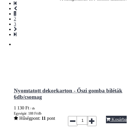
1
2
3
Nyomtatott dekorkarton - Őszi gomba biléták
6db/csomag
1 130
Ft
/ db
Egységár: 188 Ft/db
Hűségpont:
11
pont
Kosárba