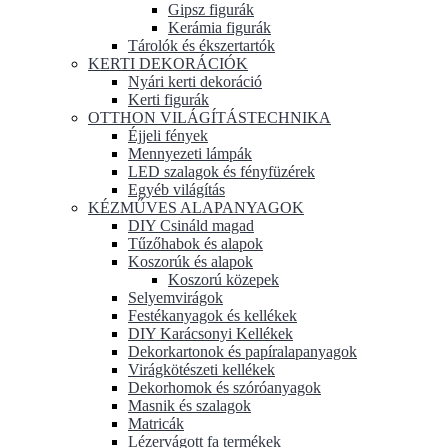
Gipsz figurák
Kerámia figurák
Tárolók és ékszertartók
KERTI DEKORÁCIÓK
Nyári kerti dekoráció
Kerti figurák
OTTHON VILÁGÍTÁSTECHNIKA
Éjjeli fények
Mennyezeti lámpák
LED szalagok és fényfüzérek
Egyéb világítás
KÉZMŰVES ALAPANYAGOK
DIY Csináld magad
Tűzőhabok és alapok
Koszorúk és alapok
Koszorú közepek
Selyemvirágok
Festékanyagok és kellékek
DIY Karácsonyi Kellékek
Dekorkartonok és papíralapanyagok
Virágkötészeti kellékek
Dekorhomok és szóróanyagok
Masnik és szalagok
Matricák
Lézervágott fa termékek