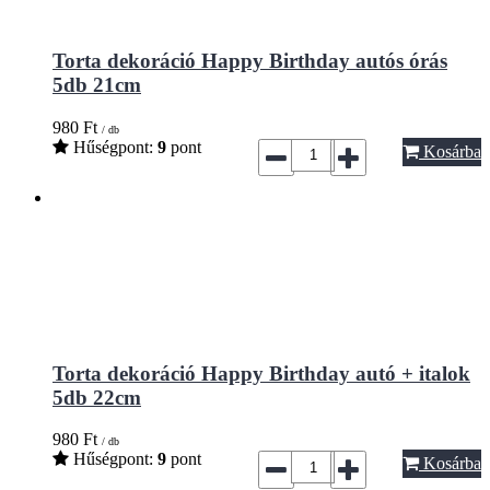
Torta dekoráció Happy Birthday autós órás
5db 21cm
980
Ft
/ db
Hűségpont:
9
pont
Kosárba
Torta dekoráció Happy Birthday autó + italok
5db 22cm
980
Ft
/ db
Hűségpont:
9
pont
Kosárba