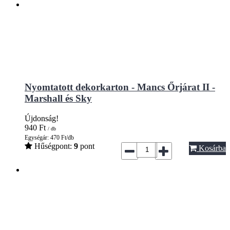
Nyomtatott dekorkarton - Mancs Őrjárat II -
Marshall és Sky
Újdonság!
940
Ft
/ db
Egységár: 470 Ft/db
Hűségpont:
9
pont
Kosárba