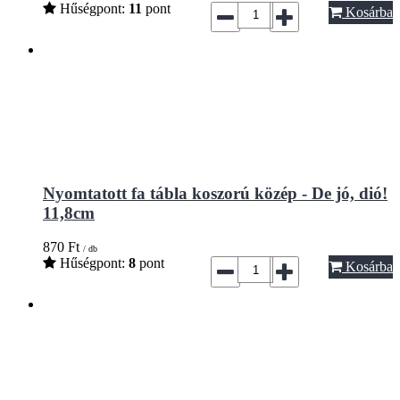
Hűségpont:
11
pont
Kosárba
Nyomtatott fa tábla koszorú közép - De jó, dió!
11,8cm
870
Ft
/ db
Hűségpont:
8
pont
Kosárba