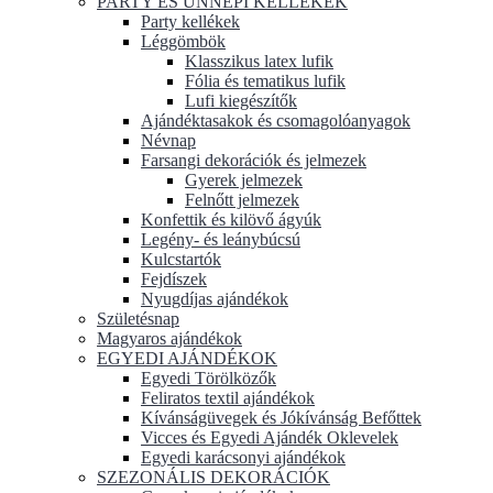
PARTY ÉS ÜNNEPI KELLÉKEK
Party kellékek
Léggömbök
Klasszikus latex lufik
Fólia és tematikus lufik
Lufi kiegészítők
Ajándéktasakok és csomagolóanyagok
Névnap
Farsangi dekorációk és jelmezek
Gyerek jelmezek
Felnőtt jelmezek
Konfettik és kilövő ágyúk
Legény- és leánybúcsú
Kulcstartók
Fejdíszek
Nyugdíjas ajándékok
Születésnap
Magyaros ajándékok
EGYEDI AJÁNDÉKOK
Egyedi Törölközők
Feliratos textil ajándékok
Kívánságüvegek és Jókívánság Befőttek
Vicces és Egyedi Ajándék Oklevelek
Egyedi karácsonyi ajándékok
SZEZONÁLIS DEKORÁCIÓK