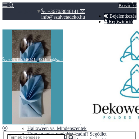
Kosár
+3670/8046141
Select Language
▼
Bejelentkezés
info@szalvetadeko.hu
Regisztráció
+3670/8046141
info@szalvetadeko.hu
Hírek
ÁSZF
Adatvédelem
BLOG
10+1 tipp a tökéletes nászajándékhoz
Halloween vs. Mindenszentek
Hogyan tudsz rendelést leadni? Segédlet