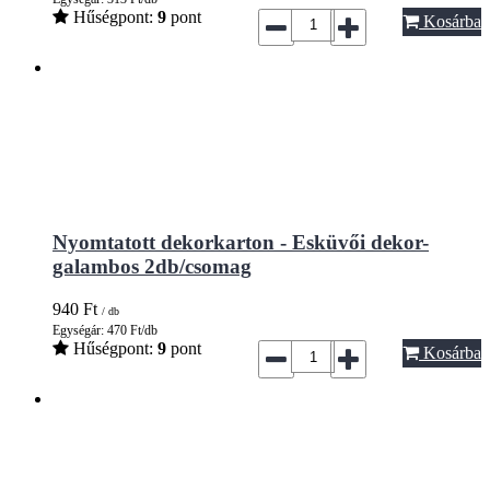
Hűségpont:
9
pont
Kosárba
Nyomtatott dekorkarton - Esküvői dekor-
galambos 2db/csomag
940
Ft
/ db
Egységár: 470 Ft/db
Hűségpont:
9
pont
Kosárba