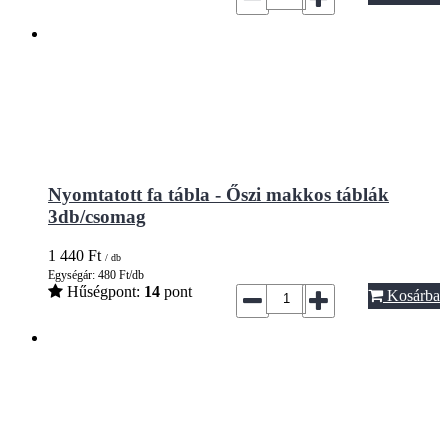
Nyomtatott fa tábla - Őszi makkos táblák
3db/csomag
1 440
Ft
/ db
Egységár: 480 Ft/db
Hűségpont:
14
pont
Kosárba