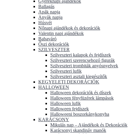
Gyereknapi ajándékok
Ballagás
Apák napja
Anyák napja
Húsvét
Nőnapi ajándékok és dekorációk
Valentin napi ajándékok
Babaváró
Őszi dekorációk
SZILVESZTER
Szilveszteri kalapok és fejdíszek
Szilveszteri szerencsehozó figurák
Szilveszteri trombiták anyósnyelvek
Szilveszteri lufik
Szilveszteri asztali kiegészítők
KEGYELETI DEKORÁCIÓK
HALLOWEEN
Halloween dekorációk és díszek
Halloween fényfüzérek lámpások
Halloween lufik
Halloween fejdíszek
Halloweeni boszorkánykonyha
KARÁCSONY
Mikulás nap – Ajándékok és Dekorációk
Karácsonyi skandináv manók