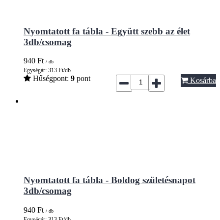
Nyomtatott fa tábla - Együtt szebb az élet
3db/csomag
940
Ft
/ db
Egységár: 313 Ft/db
Hűségpont:
9
pont
Kosárba
Nyomtatott fa tábla - Boldog születésnapot
3db/csomag
940
Ft
/ db
Egységár: 313 Ft/db