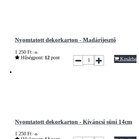
Nyomtatott dekorkarton - Madárijesztő
1 250
Ft
/ db
Hűségpont:
12
pont
Kosárba
Nyomtatott dekorkarton - Kíváncsi süni 14cm
1 250
Ft
/ db