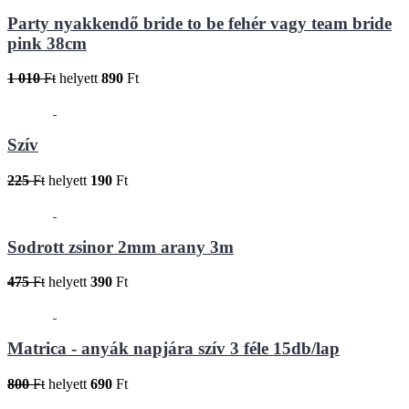
Party nyakkendő bride to be fehér vagy team bride
pink 38cm
1 010
Ft
helyett
890
Ft
Szív
225
Ft
helyett
190
Ft
Sodrott zsinor 2mm arany 3m
475
Ft
helyett
390
Ft
Matrica - anyák napjára szív 3 féle 15db/lap
800
Ft
helyett
690
Ft