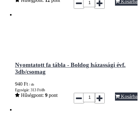
Hűségpont:
12
pont
Kosárba
Nyomtatott fa tábla - Boldog házassági évf.
3db/csomag
940
Ft
/ db
Egységár: 313 Ft/db
Hűségpont:
9
pont
Kosárba