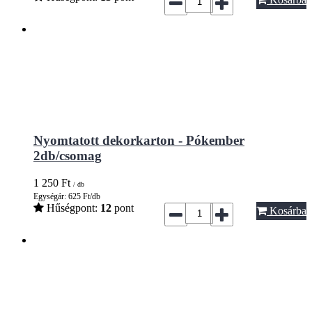
Nyomtatott dekorkarton - Pókember
2db/csomag
1 250
Ft
/ db
Egységár: 625 Ft/db
Hűségpont:
12
pont
Kosárba