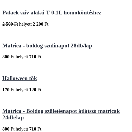
Palack szív alakú T 0,1L homoköntéshez
2 500
Ft
helyett
2 200
Ft
Matrica - boldog szülinapot 28db/lap
800
Ft
helyett
710
Ft
Halloween tök
170
Ft
helyett
120
Ft
Matrica - Boldog születésnapot átlátszó matricák
24db/lap
800
Ft
helyett
710
Ft