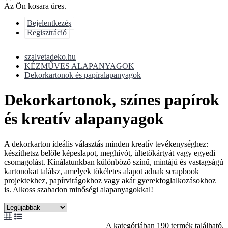
Az Ön kosara üres.
Bejelentkezés
Regisztráció
szalvetadeko.hu
KÉZMŰVES ALAPANYAGOK
Dekorkartonok és papíralapanyagok
Dekorkartonok, színes papírok
és kreatív alapanyagok
A dekorkarton ideális választás minden kreatív tevékenységhez:
készíthetsz belőle képeslapot, meghívót, ültetőkártyát vagy egyedi
csomagolást. Kínálatunkban különböző színű, mintájú és vastagságú
kartonokat találsz, amelyek tökéletes alapot adnak scrapbook
projektekhez, papírvirágokhoz vagy akár gyerekfoglalkozásokhoz
is. Alkoss szabadon minőségi alapanyagokkal!
A kategóriában 190 termék található.