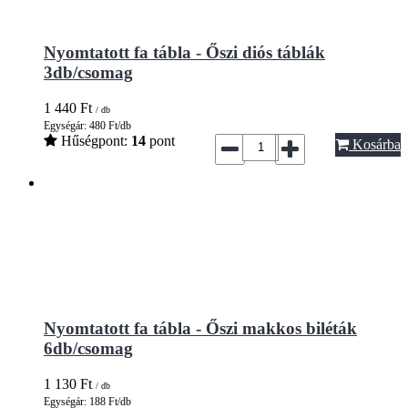
Nyomtatott fa tábla - Őszi diós táblák
3db/csomag
1 440
Ft
/ db
Egységár: 480 Ft/db
Hűségpont:
14
pont
Kosárba
Nyomtatott fa tábla - Őszi makkos biléták
6db/csomag
1 130
Ft
/ db
Egységár: 188 Ft/db