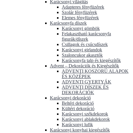
Karácsonyi világítás
Adapteres fényfüzérek
Szolár fényfüzérek
Elemes fényfüzérek
Karácsonyfa díszek
Karácsonyi gömbök
Felakasztható karácsonyfa
figurák/díszek
Csillagok és csúcsdíszek
Karácsonyi girlandok
Szaloncukor akasztók
Karácsonyfa talp és kiegészítők
Advent – Dekorációk és Kiegészítők
ADVENTI KOSZORÚ ALAPOK
ÉS KÖZÉPEK
ADVENTI GYERTYÁK
ADVENTI DÍSZEK ÉS
DEKORÁCIÓK
Karácsonyi dekoráció
Beltéri dekoráció
Kültéri dekoráció
Karácsonyi székdekorok
Karácsonyi ablakdekorok
Karácsonyi lufik
Karácsonyi konyhai kiegészítők