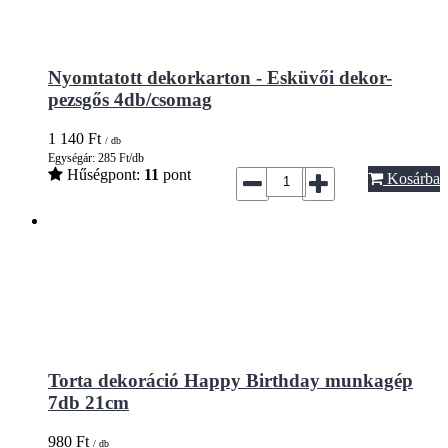
Nyomtatott dekorkarton - Esküvői dekor-
pezsgős 4db/csomag
1 140
Ft
/ db
Egységár: 285 Ft/db
Hűségpont:
11
pont
Kosárba
Torta dekoráció Happy Birthday munkagép
7db 21cm
980
Ft
/ db