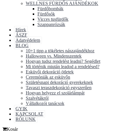
WELLNES FÜRDŐS AJÁNDÉKOK
Fürdőbombák
Fürdősók
Vicces tusfürdők
Szappanrózsák
Hírek
ÁSZF
Adatvédelem
BLOG
10+1 tipp a tökéletes nászajándékhoz
Halloween vs. Mindenszentek
Hogyan tudsz rendelést leadni? Segédlet
Mi történik miután leadod a rendelésed?
Esküvői dekoráció ötletek
Ceremóniák az esküvőn
Születésnapi dekoráció gyerekeknek
Tavaszi teraszdekoráció egyszerűen
Hogyan helyezz el szolárlámpát
Szalvétákról
Vállalkozói tanácsok
GYIK
KAPCSOLAT
RÓLUNK
Kosár