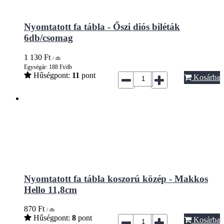
Nyomtatott fa tábla - Őszi diós biléták
6db/csomag
1 130
Ft
/ db
Egységár: 188 Ft/db
Hűségpont:
11
pont
Kosárba
Nyomtatott fa tábla koszorú közép - Makkos
Hello 11,8cm
870
Ft
/ db
Hűségpont:
8
pont
Kosárba