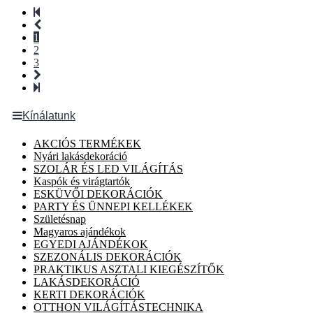
1
2
3
Kínálatunk
AKCIÓS TERMÉKEK
Nyári lakásdekoráció
SZOLÁR ÉS LED VILÁGÍTÁS
Kaspók és virágtartók
ESKÜVŐI DEKORÁCIÓK
PARTY ÉS ÜNNEPI KELLÉKEK
Születésnap
Magyaros ajándékok
EGYEDI AJÁNDÉKOK
SZEZONÁLIS DEKORÁCIÓK
PRAKTIKUS ASZTALI KIEGÉSZÍTŐK
LAKÁSDEKORÁCIÓ
KERTI DEKORÁCIÓK
OTTHON VILÁGÍTÁSTECHNIKA