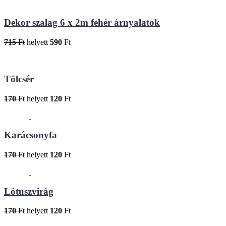
Dekor szalag 6 x 2m fehér árnyalatok
715
Ft
helyett
590
Ft
Tölcsér
170
Ft
helyett
120
Ft
Karácsonyfa
170
Ft
helyett
120
Ft
Lótuszvirág
170
Ft
helyett
120
Ft