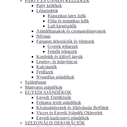
PARTY ÉS ÜNNEPI KELLÉKEK
Party kellékek
Léggömbök
Klasszikus latex lufik
Fólia és tematikus lufik
Lufi kiegészítők
Ajándéktasakok és csomagolóanyagok
Névnap
Farsangi dekorációk és jelmezek
Gyerek jelmezek
Felnőtt jelmezek
Konfettik és kilövő ágyúk
Legény- és leánybúcsú
Kulcstartók
Fejdíszek
Nyugdíjas ajándékok
Születésnap
Magyaros ajándékok
EGYEDI AJÁNDÉKOK
Egyedi Törölközők
Feliratos textil ajándékok
Kívánságüvegek és Jókívánság Befőttek
Vicces és Egyedi Ajándék Oklevelek
Egyedi karácsonyi ajándékok
SZEZONÁLIS DEKORÁCIÓK