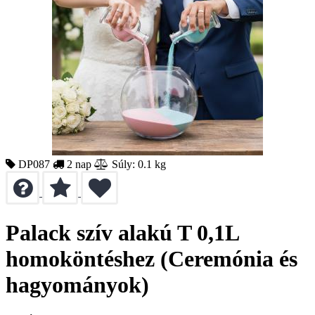
DP087
2 nap
Súly: 0.1 kg
Palack szív alakú T 0,1L
homoköntéshez (Ceremónia és
hagyományok)