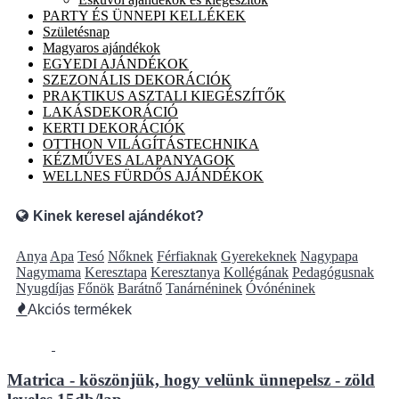
PARTY ÉS ÜNNEPI KELLÉKEK
Születésnap
Magyaros ajándékok
EGYEDI AJÁNDÉKOK
SZEZONÁLIS DEKORÁCIÓK
PRAKTIKUS ASZTALI KIEGÉSZÍTŐK
LAKÁSDEKORÁCIÓ
KERTI DEKORÁCIÓK
OTTHON VILÁGÍTÁSTECHNIKA
KÉZMŰVES ALAPANYAGOK
WELLNES FÜRDŐS AJÁNDÉKOK
Kinek keresel ajándékot?
Anya
Apa
Tesó
Nőknek
Férfiaknak
Gyerekeknek
Nagypapa
Nagymama
Keresztapa
Keresztanya
Kollégának
Pedagógusnak
Nyugdíjas
Főnök
Barátnő
Tanárnéninek
Óvónéninek
Akciós termékek
Matrica - köszönjük, hogy velünk ünnepelsz - zöld