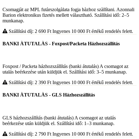
Csomagjàt az MPL futàrszolgàlata fogja hàzhoz szàllítani. Azonnali
Barion elektronikus fizetés mellett választható. Szállítási idő: 2–5
munkanap.
Szállítási díj: 2 690
Ft
Ingyenes 10 000
Ft
értékű rendelés felett.
BANKI ÀTUTALÀS - Foxpost/Packeta Házhozszállítás
Foxpost / Packeta házhozszállítás (banki átutalás) A csomagot az
utalás beérkezése után küldjük el. Szállítási idő: 3–5 munkanap.
Szállítási díj: 2 390
Ft
Ingyenes 10 000
Ft
értékű rendelés felett.
BANKI ÀTUTALÀS - GLS Házhozszállítás
GLS házhozszállítás (banki átutalás) A csomagot az utalás
beérkezése után küldjük el. Szállítási idő: 1–3 munkanap.
Szállítási díj: 2 790
Ft
Ingyenes 10 000
Ft
értékű rendelés felett.