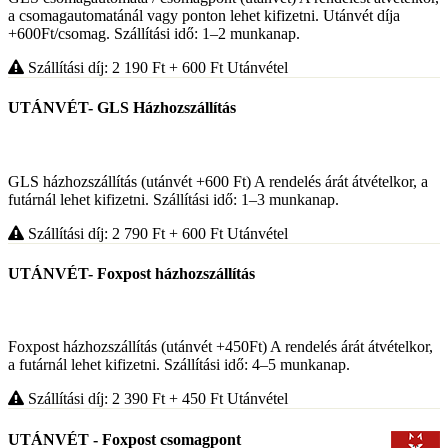
a csomagautomatánál vagy ponton lehet kifizetni. Utánvét díja
+600Ft/csomag. Szállítási idő: 1–2 munkanap.
Szállítási díj: 2 190
Ft
+ 600
Ft
Utánvétel
UTÁNVÉT- GLS Házhozszállítás
GLS házhozszállítás (utánvét +600 Ft) A rendelés árát átvételkor, a
futárnál lehet kifizetni. Szállítási idő: 1–3 munkanap.
Szállítási díj: 2 790
Ft
+ 600
Ft
Utánvétel
UTÁNVÉT- Foxpost házhozszállítás
Foxpost házhozszállítás (utánvét +450Ft) A rendelés árát átvételkor,
a futárnál lehet kifizetni. Szállítási idő: 4–5 munkanap.
Szállítási díj: 2 390
Ft
+ 450
Ft
Utánvétel
UTÁNVÉT - Foxpost csomagpont