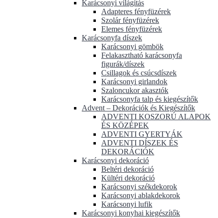
Karácsonyi világítás
Adapteres fényfüzérek
Szolár fényfüzérek
Elemes fényfüzérek
Karácsonyfa díszek
Karácsonyi gömbök
Felakasztható karácsonyfa
figurák/díszek
Csillagok és csúcsdíszek
Karácsonyi girlandok
Szaloncukor akasztók
Karácsonyfa talp és kiegészítők
Advent – Dekorációk és Kiegészítők
ADVENTI KOSZORÚ ALAPOK
ÉS KÖZÉPEK
ADVENTI GYERTYÁK
ADVENTI DÍSZEK ÉS
DEKORÁCIÓK
Karácsonyi dekoráció
Beltéri dekoráció
Kültéri dekoráció
Karácsonyi székdekorok
Karácsonyi ablakdekorok
Karácsonyi lufik
Karácsonyi konyhai kiegészítők