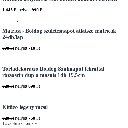
1 445
Ft
helyett
990
Ft
Matrica - Boldog születésnapot átlátszó matricák
24db/lap
800
Ft
helyett
710
Ft
Tortadekoráció Boldog Szülinapot felirattal
rózsaszín dupla masnis 1db 19,5cm
820
Ft
helyett
690
Ft
Kitűző legénybúcsú
820
Ft
helyett
760
Ft
További akcióink »