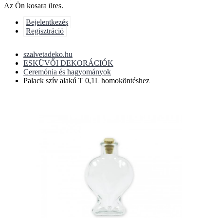
Az Ön kosara üres.
Bejelentkezés
Regisztráció
szalvetadeko.hu
ESKÜVŐI DEKORÁCIÓK
Ceremónia és hagyományok
Palack szív alakú T 0,1L homoköntéshez