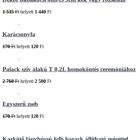
1 535
Ft
helyett
1 440
Ft
Karácsonyfa
170
Ft
helyett
120
Ft
Palack szív alakú T 0,2L homoköntés ceremóniához
2 760
Ft
helyett
2 500
Ft
Egyszerű zseb
170
Ft
helyett
120
Ft
Karkötő lánybúcsú 6db barack állítható mérettel