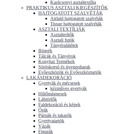
Karácsonyi asztaltextília
PRAKTIKUS ASZTALI KIEGÉSZÍTŐK
HAJTOGATOTT SZALVÉTÁK
Airlaid hajtogatott szalvéták
Tissue hajtogatott szalvéták
ASZTALI TEXTÍLIÁK
Asztalterítők
Asztali futók
Tányéralátétek
Bögrék
Tálcák és Tányérok
Konyhai Termékek
Söröskorsó és üvegpoharak
Evőeszközök és Evőeszköztartók
LAKÁSDEKORÁCIÓ
Gyertyák és mécsesek
kézműves gyertyák
Hűtőmágnesek
Lábtörlők
Faldekoráció és képek
Órák
Párnák és takarók
Gyertyatartók
Vázák
Figurák