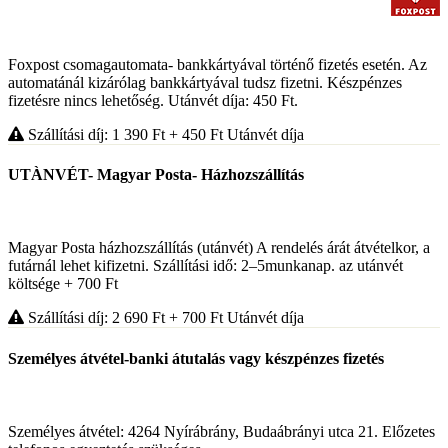
Foxpost csomagautomata- bankkártyával történő fizetés esetén. Az
automatánál kizárólag bankkártyával tudsz fizetni. Készpénzes
fizetésre nincs lehetőség. Utánvét díja: 450 Ft.
Szállítási díj: 1 390
Ft
+ 450
Ft
Utánvét díja
UTÀNVÉT- Magyar Posta- Házhozszállítás
Magyar Posta házhozszállítás (utánvét) A rendelés árát átvételkor, a
futárnál lehet kifizetni. Szállítási idő: 2–5munkanap. az utánvét
költsége + 700 Ft
Szállítási díj: 2 690
Ft
+ 700
Ft
Utánvét díja
Személyes átvétel-banki átutalás vagy készpénzes fizetés
Személyes átvétel: 4264 Nyírábrány, Budaábrányi utca 21. Előzetes