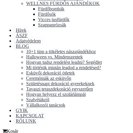
WELLNES FÜRDŐS AJÁNDÉKOK
Fürdőbombák
Fürdősók
Vicces tusfürdők
Szappanrózsák
Hírek
ÁSZF
Adatvédelem
BLOG
10+1 tipp a tökéletes nászajándékhoz
Halloween vs. Mindenszentek
Hogyan tudsz rendelést leadni? Segédlet
Mi történik miután leadod a rendelésed?
Esküvői dekoráció ötletek
Ceremóniák az esküvőn
Születésnapi dekoráció gyerekeknek
Tavaszi teraszdekoráció egyszerűen
Hogyan helyezz el szolárlámpát
Szalvétákról
Vállalkozói tanácsok
GYIK
KAPCSOLAT
RÓLUNK
Kosár