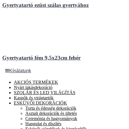
Gyertyatartó ezüst szálas gyertyához
Gyertyatartó fém 9,5x23cm fehér
Kínálatunk
AKCIÓS TERMÉKEK
Nyári lakásdekoráció
SZOLÁR ÉS LED VILÁGÍTÁS
Kaspók és virágtartók
ESKÜVŐI DEKORÁCIÓK
Torta és édesség dekorációk
Asztali dekorációk és ültetés
Ceremónia és hagyományok
Hangulat és díszítés
Esküvői ajándékok és kiegészítők