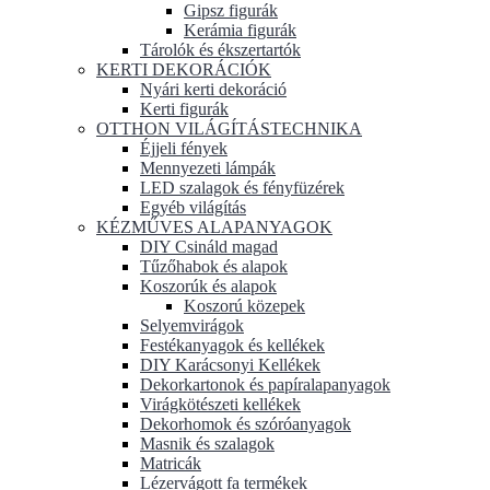
Gipsz figurák
Kerámia figurák
Tárolók és ékszertartók
KERTI DEKORÁCIÓK
Nyári kerti dekoráció
Kerti figurák
OTTHON VILÁGÍTÁSTECHNIKA
Éjjeli fények
Mennyezeti lámpák
LED szalagok és fényfüzérek
Egyéb világítás
KÉZMŰVES ALAPANYAGOK
DIY Csináld magad
Tűzőhabok és alapok
Koszorúk és alapok
Koszorú közepek
Selyemvirágok
Festékanyagok és kellékek
DIY Karácsonyi Kellékek
Dekorkartonok és papíralapanyagok
Virágkötészeti kellékek
Dekorhomok és szóróanyagok
Masnik és szalagok
Matricák
Lézervágott fa termékek