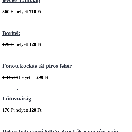
leveles 15db/lap
800
Ft
helyett
710
Ft
Boríték
170
Ft
helyett
120
Ft
Fonott kockás tál piros fehér
1 445
Ft
helyett
1 290
Ft
Lótuszvirág
170
Ft
helyett
120
Ft
Dekor babakocsi 8db/cs 3cm kék vagy rózsaszín