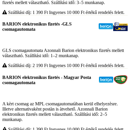
fizetés mellett választható. Szállítási idő: 3–5 munkanap.
Szállítási díj: 1 390
Ft
Ingyenes 10 000
Ft
értékű rendelés felett.
BARION elektronikus fizetés -GLS
csomagautomata
GLS csomagautomata Azonnali Barion elektronikus fizetés mellett
választható. Szállítási idő: 1–2 munkanap.
Szállítási díj: 2 190
Ft
Ingyenes 10 000
Ft
értékű rendelés felett.
BARION elektronikus fizetés - Magyar Posta
csomagautomata
A kèrt csomag az MPL csomagautomatàban kerül elhelyezèsre.
Illetve alternativakènt postàn is àtvehető. Azonnali Barion
elektronikus fizetés mellett választható. Szállítási idő: 2–5
munkanap.
Szállítási díj: 1 390
Ft
Ingyenes 10 000
Ft
értékű rendelés felett.