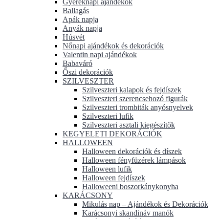
Gyereknapi ajándékok
Ballagás
Apák napja
Anyák napja
Húsvét
Nőnapi ajándékok és dekorációk
Valentin napi ajándékok
Babaváró
Őszi dekorációk
SZILVESZTER
Szilveszteri kalapok és fejdíszek
Szilveszteri szerencsehozó figurák
Szilveszteri trombiták anyósnyelvek
Szilveszteri lufik
Szilveszteri asztali kiegészítők
KEGYELETI DEKORÁCIÓK
HALLOWEEN
Halloween dekorációk és díszek
Halloween fényfüzérek lámpások
Halloween lufik
Halloween fejdíszek
Halloweeni boszorkánykonyha
KARÁCSONY
Mikulás nap – Ajándékok és Dekorációk
Karácsonyi skandináv manók