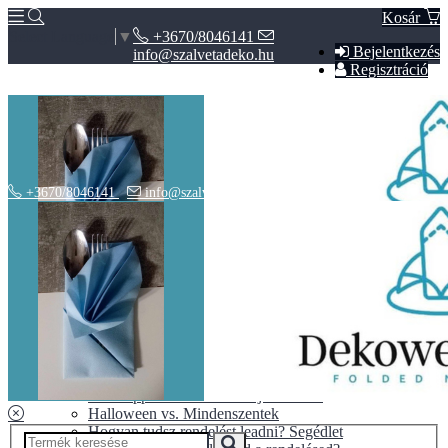
Kosár
+3670/8046141
Select Language
▼
Bejelentkezés
info@szalvetadeko.hu
Regisztráció
+3670/8046141
info@szalvetadeko.hu
Hírek
ÁSZF
Adatvédelem
BLOG
10+1 tipp a tökéletes nászajándékhoz
Halloween vs. Mindenszentek
Hogyan tudsz rendelést leadni? Segédlet