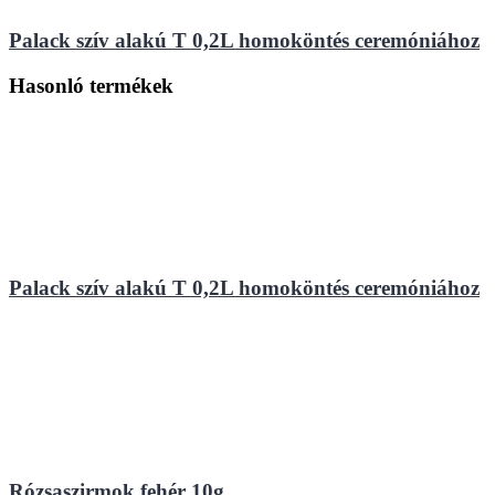
Palack szív alakú T 0,2L homoköntés ceremóniához
Hasonló termékek
Palack szív alakú T 0,2L homoköntés ceremóniához
Rózsaszirmok fehér 10g