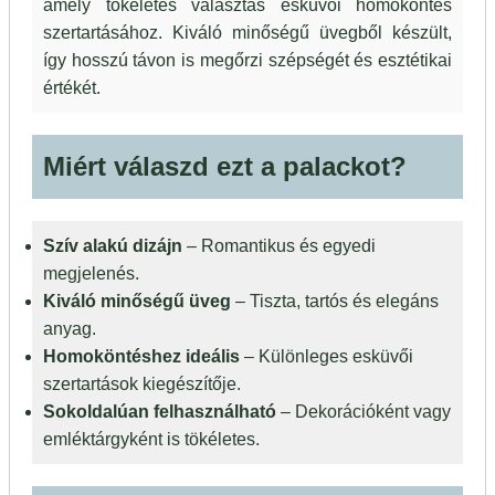
amely tökéletes választás esküvői homoköntés
szertartásához. Kiváló minőségű üvegből készült,
így hosszú távon is megőrzi szépségét és esztétikai
értékét.
Miért válaszd ezt a palackot?
Szív alakú dizájn
– Romantikus és egyedi
megjelenés.
Kiváló minőségű üveg
– Tiszta, tartós és elegáns
anyag.
Homoköntéshez ideális
– Különleges esküvői
szertartások kiegészítője.
Sokoldalúan felhasználható
– Dekorációként vagy
emléktárgyként is tökéletes.