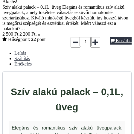
Akciós!
Szív alakú palack – 0,1L, üveg Elegáns és romantikus szív alakú
üvegpalack, amely tökéletes választás esküvői homoköntés
szertartásához. Kiváló minőségű üvegből készült, így hosszú távon
is megőrzi szépségét és esztétikai értékét. Miért válaszd ezt a
palackot?…
2 500
Ft
2 200
Ft
/ db
Hűségpont:
22
pont
Kosárba
Leírás
Szállítás
Értékelés
Szív alakú palack – 0,1L,
üveg
Elegáns és romantikus szív alakú üvegpalack,