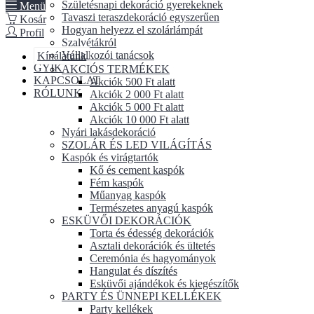
Születésnapi dekoráció gyerekeknek
Menü
Tavaszi teraszdekoráció egyszerűen
Kosár
Hogyan helyezz el szolárlámpát
Profil
Szalvétákról
Vállalkozói tanácsok
Kínálatunk
GYIK
AKCIÓS TERMÉKEK
KAPCSOLAT
Akciók 500 Ft alatt
RÓLUNK
Akciók 2 000 Ft alatt
Akciók 5 000 Ft alatt
Akciók 10 000 Ft alatt
Nyári lakásdekoráció
SZOLÁR ÉS LED VILÁGÍTÁS
Kaspók és virágtartók
Kő és cement kaspók
Fém kaspók
Műanyag kaspók
Természetes anyagú kaspók
ESKÜVŐI DEKORÁCIÓK
Torta és édesség dekorációk
Asztali dekorációk és ültetés
Ceremónia és hagyományok
Hangulat és díszítés
Esküvői ajándékok és kiegészítők
PARTY ÉS ÜNNEPI KELLÉKEK
Party kellékek