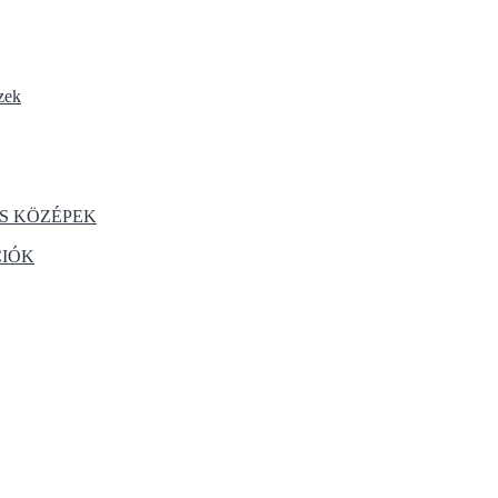
zek
S KÖZÉPEK
CIÓK