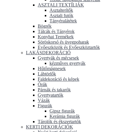
ASZTALI TEXTÍLIÁK
Asztalterítők
Asztali futók
Tányéralátétek
Bögrék
Tálcák és Tányérok
Konyhai Termékek
Söröskorsó és üvegpoharak
Evőeszközök és Evőeszköztartók
LAKÁSDEKORÁCIÓ
Gyertyák és mécsesek
kézműves gyertyák
Hűtőmágnesek
Lábtörlők
Faldekoráció és képek
Órák
Párnák és takarók
Gyertyatartók
Vázák
Figurák
Gipsz figurák
Kerámia figurák
Tárolók és ékszertartók
KERTI DEKORÁCIÓK