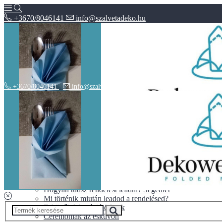
+3670/8046141
info@szalvetadeko.hu
+3670/8046141
info@szalvetadeko.hu
Hírek
ÁSZF
Adatvédelem
BLOG
10+1 tipp a tökéletes nászajándékhoz
Halloween vs. Mindenszentek
Hogyan tudsz rendelést leadni? Segédlet
Mi történik miután leadod a rendelésed?
Esküvői dekoráció ötletek
Ceremóniák az esküvőn