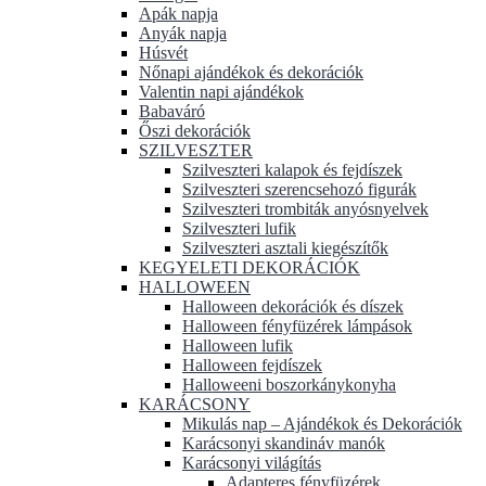
Apák napja
Anyák napja
Húsvét
Nőnapi ajándékok és dekorációk
Valentin napi ajándékok
Babaváró
Őszi dekorációk
SZILVESZTER
Szilveszteri kalapok és fejdíszek
Szilveszteri szerencsehozó figurák
Szilveszteri trombiták anyósnyelvek
Szilveszteri lufik
Szilveszteri asztali kiegészítők
KEGYELETI DEKORÁCIÓK
HALLOWEEN
Halloween dekorációk és díszek
Halloween fényfüzérek lámpások
Halloween lufik
Halloween fejdíszek
Halloweeni boszorkánykonyha
KARÁCSONY
Mikulás nap – Ajándékok és Dekorációk
Karácsonyi skandináv manók
Karácsonyi világítás
Adapteres fényfüzérek