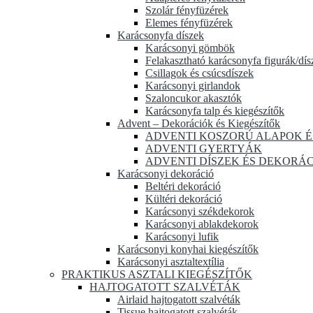
Szolár fényfüzérek
Elemes fényfüzérek
Karácsonyfa díszek
Karácsonyi gömbök
Felakasztható karácsonyfa figurák/dís
Csillagok és csúcsdíszek
Karácsonyi girlandok
Szaloncukor akasztók
Karácsonyfa talp és kiegészítők
Advent – Dekorációk és Kiegészítők
ADVENTI KOSZORÚ ALAPOK É
ADVENTI GYERTYÁK
ADVENTI DÍSZEK ÉS DEKORÁ
Karácsonyi dekoráció
Beltéri dekoráció
Kültéri dekoráció
Karácsonyi székdekorok
Karácsonyi ablakdekorok
Karácsonyi lufik
Karácsonyi konyhai kiegészítők
Karácsonyi asztaltextília
PRAKTIKUS ASZTALI KIEGÉSZÍTŐK
HAJTOGATOTT SZALVÉTÁK
Airlaid hajtogatott szalvéták
Tissue hajtogatott szalvéták