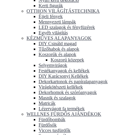
Nyári kerti dekoráció
Kerti figurák
OTTHON VILÁGÍTÁSTECHNIKA
Éjjeli fények
Mennyezeti lámpák
LED szalagok és fényfüzérek
Egyéb világítás
KÉZMŰVES ALAPANYAGOK
DIY Csináld magad
Tűzőhabok és alapok
Koszorúk és alapok
Koszorú közepek
Selyemvirágok
Festékanyagok és kellékek
DIY Karácsonyi Kellékek
Dekorkartonok és papíralapanyagok
Virágkötészeti kellékek
Dekorhomok és szóróanyagok
Masnik és szalagok
Matricák
Lézervágott fa termékek
WELLNES FÜRDŐS AJÁNDÉKOK
Fürdőbombák
Fürdősók
Vicces tusfürdők