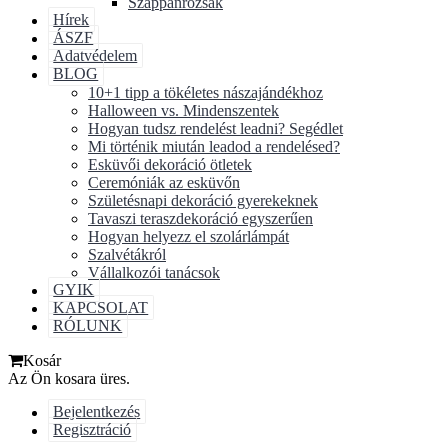
Szappanrózsák
Hírek
ÁSZF
Adatvédelem
BLOG
10+1 tipp a tökéletes nászajándékhoz
Halloween vs. Mindenszentek
Hogyan tudsz rendelést leadni? Segédlet
Mi történik miután leadod a rendelésed?
Esküvői dekoráció ötletek
Ceremóniák az esküvőn
Születésnapi dekoráció gyerekeknek
Tavaszi teraszdekoráció egyszerűen
Hogyan helyezz el szolárlámpát
Szalvétákról
Vállalkozói tanácsok
GYIK
KAPCSOLAT
RÓLUNK
Kosár
Az Ön kosara üres.
Bejelentkezés
Regisztráció