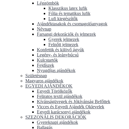
Léggömbök
Klasszikus latex lufik
Fólia és tematikus lufik
Lufi kiegészítők
Ajándéktasakok és csomagolóanyagok
Névnap
Farsangi dekorációk és jelmezek
Gyerek jelmezek
Felnőtt jelmezek
Konfettik és kilövő ágyúk
Legény- és leánybúcsú
Kulcstartók
Fejdíszek
Nyugdíjas ajándékok
Születésnap
Magyaros ajándékok
EGYEDI AJÁNDÉKOK
Egyedi Törölközők
Feliratos textil ajándékok
Kívánságüvegek és Jókívánság Befőttek
Vicces és Egyedi Ajándék Oklevelek
Egyedi karácsonyi ajándékok
SZEZONÁLIS DEKORÁCIÓK
Gyereknapi ajándékok
Ballagás