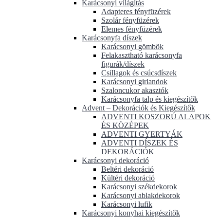
Karácsonyi világítás
Adapteres fényfüzérek
Szolár fényfüzérek
Elemes fényfüzérek
Karácsonyfa díszek
Karácsonyi gömbök
Felakasztható karácsonyfa
figurák/díszek
Csillagok és csúcsdíszek
Karácsonyi girlandok
Szaloncukor akasztók
Karácsonyfa talp és kiegészítők
Advent – Dekorációk és Kiegészítők
ADVENTI KOSZORÚ ALAPOK
ÉS KÖZÉPEK
ADVENTI GYERTYÁK
ADVENTI DÍSZEK ÉS
DEKORÁCIÓK
Karácsonyi dekoráció
Beltéri dekoráció
Kültéri dekoráció
Karácsonyi székdekorok
Karácsonyi ablakdekorok
Karácsonyi lufik
Karácsonyi konyhai kiegészítők