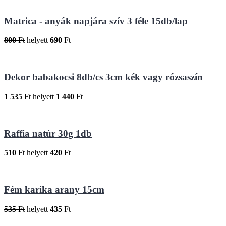
Matrica - anyák napjára szív 3 féle 15db/lap
800
Ft
helyett
690
Ft
Dekor babakocsi 8db/cs 3cm kék vagy rózsaszín
1 535
Ft
helyett
1 440
Ft
Raffia natúr 30g 1db
510
Ft
helyett
420
Ft
Fém karika arany 15cm
535
Ft
helyett
435
Ft