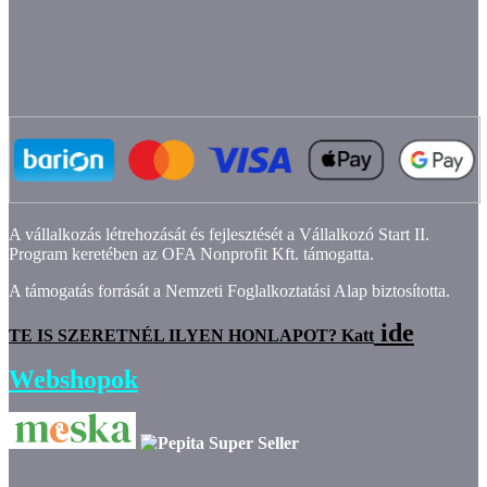
A vállalkozás létrehozását és fejlesztését a Vállalkozó Start II.
Program keretében az OFA Nonprofit Kft. támogatta.
A támogatás forrását a Nemzeti Foglalkoztatási Alap biztosította.
ide
TE IS SZERETNÉL ILYEN HONLAPOT? Katt
Webshopok