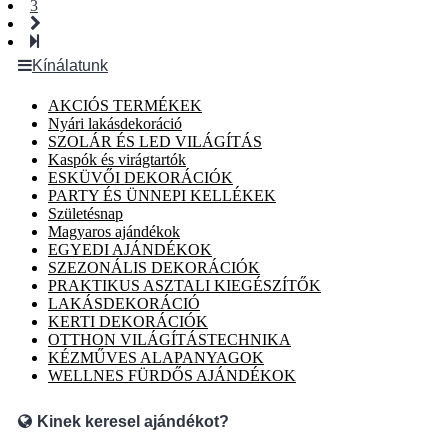
3
Kínálatunk
AKCIÓS TERMÉKEK
Nyári lakásdekoráció
SZOLÁR ÉS LED VILÁGÍTÁS
Kaspók és virágtartók
ESKÜVŐI DEKORÁCIÓK
PARTY ÉS ÜNNEPI KELLÉKEK
Születésnap
Magyaros ajándékok
EGYEDI AJÁNDÉKOK
SZEZONÁLIS DEKORÁCIÓK
PRAKTIKUS ASZTALI KIEGÉSZÍTŐK
LAKÁSDEKORÁCIÓ
KERTI DEKORÁCIÓK
OTTHON VILÁGÍTÁSTECHNIKA
KÉZMŰVES ALAPANYAGOK
WELLNES FÜRDŐS AJÁNDÉKOK
Kinek keresel ajándékot?