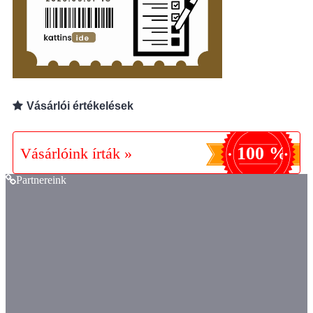
Vásárlói értékelések
100 %
Vásárlóink írták »
Partnereink