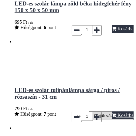
LED-es szolár lámpa zöld béka hidegfehér fény
150 x 50 x 50 mm
695
Ft
/ db
Hűségpont:
6
pont
Kosárba
LED-es szolár tulipánlámpa sárga / piros /
rózsaszín - 31 cm
790
Ft
/ db
Hűségpont:
7
pont
Kosárba
szín*: