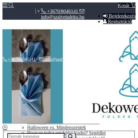
Kosár
+3670/8046141
Select Language
▼
Bejelentkezés
info@szalvetadeko.hu
Regisztráció
+3670/8046141
info@szalvetadeko.hu
Hírek
ÁSZF
Adatvédelem
BLOG
10+1 tipp a tökéletes nászajándékhoz
Halloween vs. Mindenszentek
Hogyan tudsz rendelést leadni? Segédlet