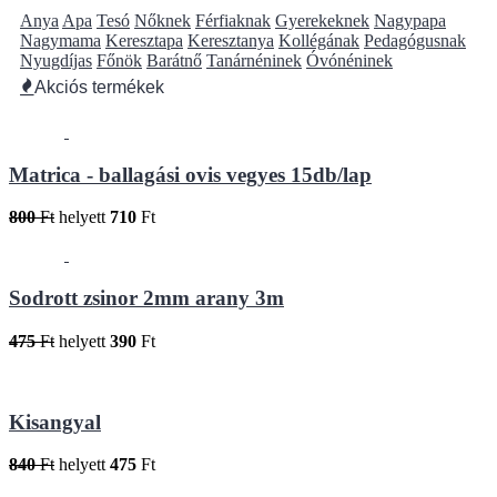
Anya
Apa
Tesó
Nőknek
Férfiaknak
Gyerekeknek
Nagypapa
Nagymama
Keresztapa
Keresztanya
Kollégának
Pedagógusnak
Nyugdíjas
Főnök
Barátnő
Tanárnéninek
Óvónéninek
Akciós termékek
Matrica - ballagási ovis vegyes 15db/lap
800
Ft
helyett
710
Ft
Sodrott zsinor 2mm arany 3m
475
Ft
helyett
390
Ft
Kisangyal
840
Ft
helyett
475
Ft