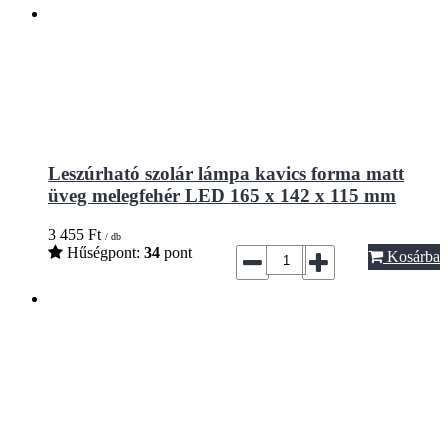
Leszúrható szolár lámpa kavics forma matt
üveg melegfehér LED 165 x 142 x 115 mm
3 455
Ft
/ db
Hűségpont:
34
pont
Kosárba