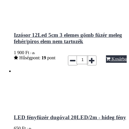
Izzósor 12Led 5cm 3 elemes gömb füzér meleg
fehér/piros elem nem tartozék
1 900
Ft
/ db
Hűségpont:
19
pont
Kosárba
LED fényfüzér dugóval 20LED/2m - hideg fény
650
Ft
/ db