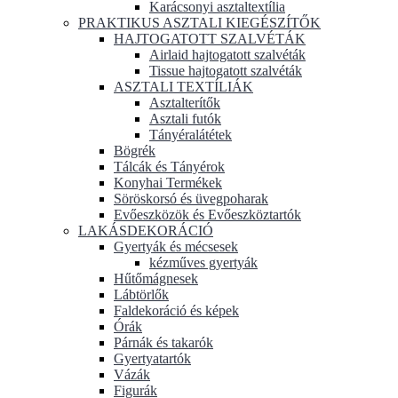
Karácsonyi asztaltextília
PRAKTIKUS ASZTALI KIEGÉSZÍTŐK
HAJTOGATOTT SZALVÉTÁK
Airlaid hajtogatott szalvéták
Tissue hajtogatott szalvéták
ASZTALI TEXTÍLIÁK
Asztalterítők
Asztali futók
Tányéralátétek
Bögrék
Tálcák és Tányérok
Konyhai Termékek
Söröskorsó és üvegpoharak
Evőeszközök és Evőeszköztartók
LAKÁSDEKORÁCIÓ
Gyertyák és mécsesek
kézműves gyertyák
Hűtőmágnesek
Lábtörlők
Faldekoráció és képek
Órák
Párnák és takarók
Gyertyatartók
Vázák
Figurák