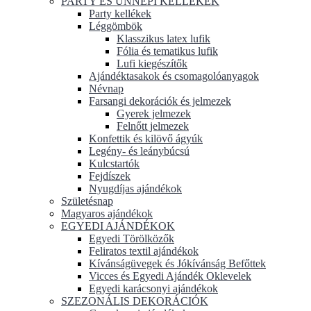
PARTY ÉS ÜNNEPI KELLÉKEK
Party kellékek
Léggömbök
Klasszikus latex lufik
Fólia és tematikus lufik
Lufi kiegészítők
Ajándéktasakok és csomagolóanyagok
Névnap
Farsangi dekorációk és jelmezek
Gyerek jelmezek
Felnőtt jelmezek
Konfettik és kilövő ágyúk
Legény- és leánybúcsú
Kulcstartók
Fejdíszek
Nyugdíjas ajándékok
Születésnap
Magyaros ajándékok
EGYEDI AJÁNDÉKOK
Egyedi Törölközők
Feliratos textil ajándékok
Kívánságüvegek és Jókívánság Befőttek
Vicces és Egyedi Ajándék Oklevelek
Egyedi karácsonyi ajándékok
SZEZONÁLIS DEKORÁCIÓK