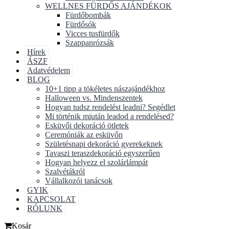
WELLNES FÜRDŐS AJÁNDÉKOK
Fürdőbombák
Fürdősók
Vicces tusfürdők
Szappanrózsák
Hírek
ÁSZF
Adatvédelem
BLOG
10+1 tipp a tökéletes nászajándékhoz
Halloween vs. Mindenszentek
Hogyan tudsz rendelést leadni? Segédlet
Mi történik miután leadod a rendelésed?
Esküvői dekoráció ötletek
Ceremóniák az esküvőn
Születésnapi dekoráció gyerekeknek
Tavaszi teraszdekoráció egyszerűen
Hogyan helyezz el szolárlámpát
Szalvétákról
Vállalkozói tanácsok
GYIK
KAPCSOLAT
RÓLUNK
Kosár