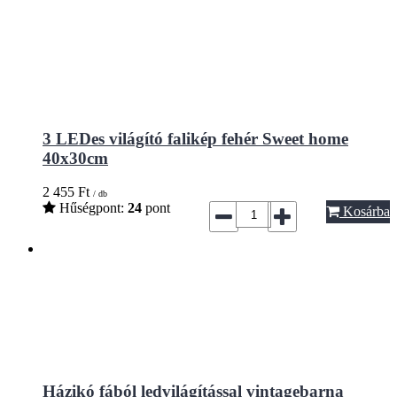
3 LEDes világító falikép fehér Sweet home
40x30cm
2 455
Ft
/ db
Hűségpont:
24
pont
Kosárba
Házikó fából ledvilágítással vintagebarna