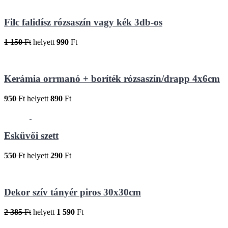
Filc falidísz rózsaszín vagy kék 3db-os
1 150
Ft
helyett
990
Ft
Kerámia orrmanó + boríték rózsaszín/drapp 4x6cm
950
Ft
helyett
890
Ft
Esküvői szett
550
Ft
helyett
290
Ft
Dekor szív tányér piros 30x30cm
2 385
Ft
helyett
1 590
Ft