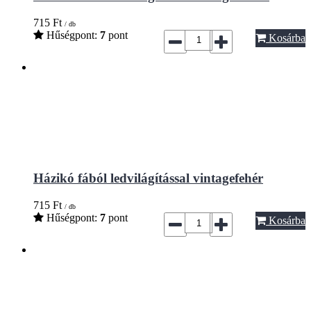
715
Ft
/ db
Hűségpont:
7
pont
Kosárba
Házikó fából ledvilágítással vintagefehér
715
Ft
/ db
Hűségpont:
7
pont
Kosárba