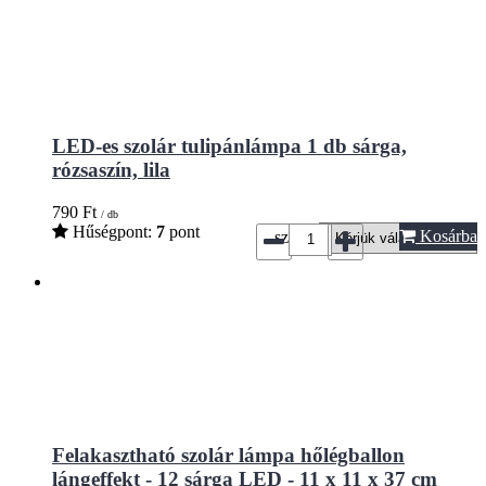
LED-es szolár tulipánlámpa 1 db sárga,
rózsaszín, lila
790
Ft
/ db
Hűségpont:
7
pont
Kosárba
szín*:
Felakasztható szolár lámpa hőlégballon
lángeffekt - 12 sárga LED - 11 x 11 x 37 cm