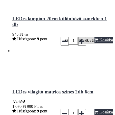
LEDes lampion 20cm különböző színekben 1
db
945
Ft
/ db
Hűségpont:
9
pont
Kosárba
szín*:
LEDes világító matrica színes 2db 6cm
Akciós!
1 070
Ft
990
Ft
/ db
Hűségpont:
9
pont
Kosárba