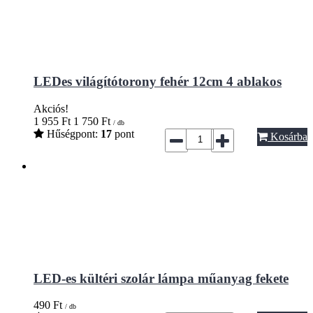
LEDes világítótorony fehér 12cm 4 ablakos
Akciós!
1 955
Ft
1 750
Ft
/ db
Hűségpont:
17
pont
Kosárba
LED-es kültéri szolár lámpa műanyag fekete
490
Ft
/ db