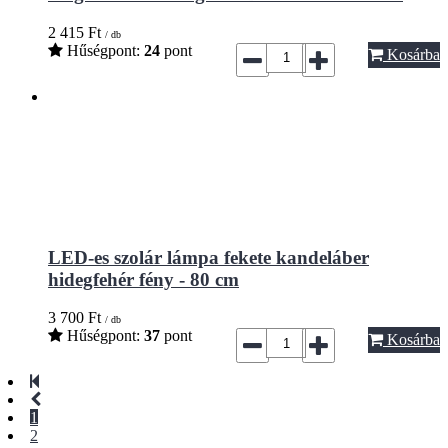
2 415
Ft
/ db
Hűségpont:
24
pont
Kosárba
LED-es szolár lámpa fekete kandeláber
hidegfehér fény - 80 cm
3 700
Ft
/ db
Hűségpont:
37
pont
Kosárba
1
2