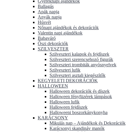
Gyereknapi ajándékok
Ballagás
Apák napja
Anyák napja
Húsvét
Nőnapi ajándékok és dekorációk
Valentin napi ajándékok
Babaváró
Őszi dekorációk
SZILVESZTER
Szilveszteri kalapok és fejdíszek
Szilveszteri szerencsehozó figurák
Szilveszteri trombiták anyósnyelvek
Szilveszteri lufik
Szilveszteri asztali kiegészítők
KEGYELETI DEKORÁCIÓK
HALLOWEEN
Halloween dekorációk és díszek
Halloween fényfüzérek lámpások
Halloween lufik
Halloween fejdíszek
Halloweeni boszorkánykonyha
KARÁCSONY
Mikulás nap – Ajándékok és Dekorációk
Karácsonyi skandináv manók