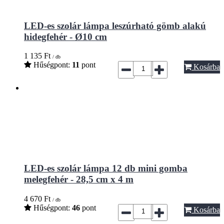
LED-es szolár lámpa leszúrható gömb alakú
hidegfehér - Ø10 cm
1 135
Ft
/ db
Hűségpont:
11
pont
Kosárba
LED-es szolár lámpa 12 db mini gomba
melegfehér - 28,5 cm x 4 m
4 670
Ft
/ db
Hűségpont:
46
pont
Kosárba