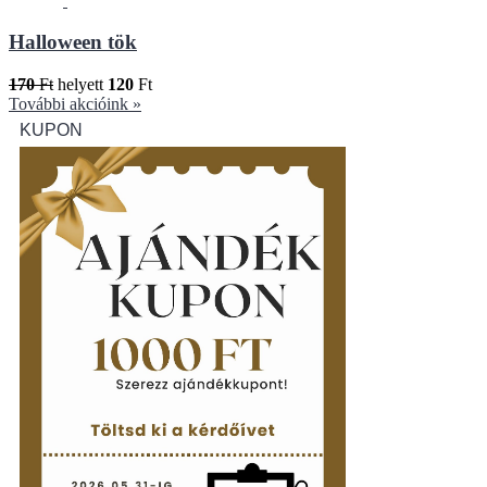
Halloween tök
170
Ft
helyett
120
Ft
További akcióink »
KUPON