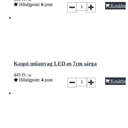
Hűségpont:
6
pont
Kosárba
Kaspó műanyag LED-es 7cm sárga
445
Ft
/ db
Hűségpont:
4
pont
Kosárba