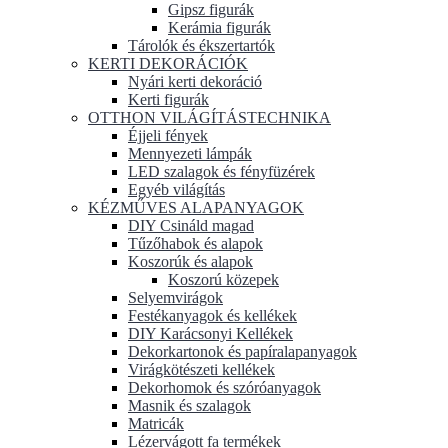
Gipsz figurák
Kerámia figurák
Tárolók és ékszertartók
KERTI DEKORÁCIÓK
Nyári kerti dekoráció
Kerti figurák
OTTHON VILÁGÍTÁSTECHNIKA
Éjjeli fények
Mennyezeti lámpák
LED szalagok és fényfüzérek
Egyéb világítás
KÉZMŰVES ALAPANYAGOK
DIY Csináld magad
Tűzőhabok és alapok
Koszorúk és alapok
Koszorú közepek
Selyemvirágok
Festékanyagok és kellékek
DIY Karácsonyi Kellékek
Dekorkartonok és papíralapanyagok
Virágkötészeti kellékek
Dekorhomok és szóróanyagok
Masnik és szalagok
Matricák
Lézervágott fa termékek