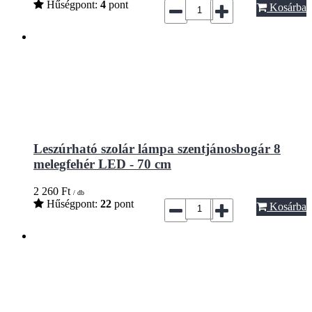
Hűségpont:
4
pont
Kosárba
Leszúrható szolár lámpa szentjánosbogár 8
melegfehér LED - 70 cm
2 260
Ft
/ db
Hűségpont:
22
pont
Kosárba