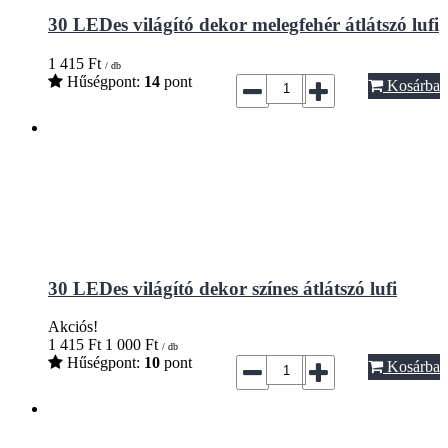
30 LEDes világító dekor melegfehér átlátszó lufi
1 415
Ft
/ db
Hűségpont:
14
pont
Kosárba
30 LEDes világító dekor színes átlátszó lufi
Akciós!
1 415
Ft
1 000
Ft
/ db
Hűségpont:
10
pont
Kosárba