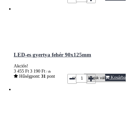
LED-es gyertya fehér 90x125mm
Akciós!
3 455
Ft
3 190
Ft
/ db
Hűségpont:
31
pont
Kosárba
szín*: