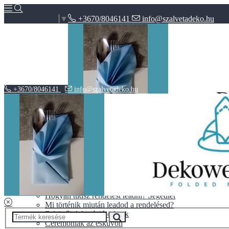
+3670/8046141
info@szalvetadeko.hu
Select Language
▼
+3670/8046141
info@szalvetadeko.hu
Hírek
ÁSZF
Adatvédelem
BLOG
10+1 tipp a tökéletes nászajándékhoz
Halloween vs. Mindenszentek
Hogyan tudsz rendelést leadni? Segédlet
Mi történik miután leadod a rendelésed?
Esküvői dekoráció ötletek
Ceremóniák az esküvőn