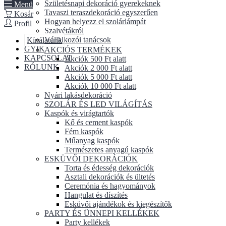
Születésnapi dekoráció gyerekeknek
Menü
Tavaszi teraszdekoráció egyszerűen
Kosár
Hogyan helyezz el szolárlámpát
Profil
Szalvétákról
Vállalkozói tanácsok
Kínálatunk
GYIK
AKCIÓS TERMÉKEK
KAPCSOLAT
Akciók 500 Ft alatt
RÓLUNK
Akciók 2 000 Ft alatt
Akciók 5 000 Ft alatt
Akciók 10 000 Ft alatt
Nyári lakásdekoráció
SZOLÁR ÉS LED VILÁGÍTÁS
Kaspók és virágtartók
Kő és cement kaspók
Fém kaspók
Műanyag kaspók
Természetes anyagú kaspók
ESKÜVŐI DEKORÁCIÓK
Torta és édesség dekorációk
Asztali dekorációk és ültetés
Ceremónia és hagyományok
Hangulat és díszítés
Esküvői ajándékok és kiegészítők
PARTY ÉS ÜNNEPI KELLÉKEK
Party kellékek