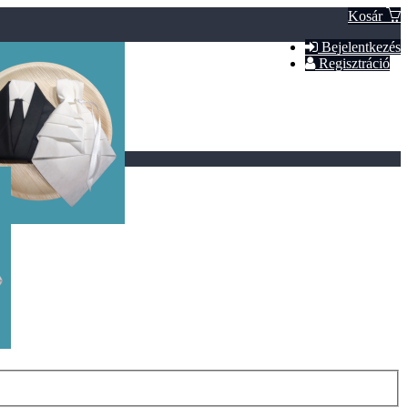
Kosár
Bejelentkezés
Regisztráció