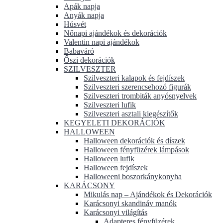
Apák napja
Anyák napja
Húsvét
Nőnapi ajándékok és dekorációk
Valentin napi ajándékok
Babaváró
Őszi dekorációk
SZILVESZTER
Szilveszteri kalapok és fejdíszek
Szilveszteri szerencsehozó figurák
Szilveszteri trombiták anyósnyelvek
Szilveszteri lufik
Szilveszteri asztali kiegészítők
KEGYELETI DEKORÁCIÓK
HALLOWEEN
Halloween dekorációk és díszek
Halloween fényfüzérek lámpások
Halloween lufik
Halloween fejdíszek
Halloweeni boszorkánykonyha
KARÁCSONY
Mikulás nap – Ajándékok és Dekorációk
Karácsonyi skandináv manók
Karácsonyi világítás
Adapteres fényfüzérek