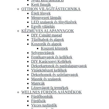
Nyári kerti dekoráció
Kerti figurák
OTTHON VILÁGÍTÁSTECHNIKA
Éjjeli fények
Mennyezeti lámpák
LED szalagok és fényfüzérek
Egyéb világítás
KÉZMŰVES ALAPANYAGOK
DIY Csináld magad
Tűzőhabok és alapok
Koszorúk és alapok
Koszorú közepek
Selyemvirágok
Festékanyagok és kellékek
DIY Karácsonyi Kellékek
Dekorkartonok és papíralapanyagok
Virágkötészeti kellékek
Dekorhomok és szóróanyagok
Masnik és szalagok
Matricák
Lézervágott fa termékek
WELLNES FÜRDŐS AJÁNDÉKOK
Fürdőbombák
Fürdősók
Vicces tusfürdők