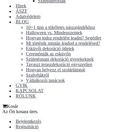
Szappanrózsák
Hírek
ÁSZF
Adatvédelem
BLOG
10+1 tipp a tökéletes nászajándékhoz
Halloween vs. Mindenszentek
Hogyan tudsz rendelést leadni? Segédlet
Mi történik miután leadod a rendelésed?
Esküvői dekoráció ötletek
Ceremóniák az esküvőn
Születésnapi dekoráció gyerekeknek
Tavaszi teraszdekoráció egyszerűen
Hogyan helyezz el szolárlámpát
Szalvétákról
Vállalkozói tanácsok
GYIK
KAPCSOLAT
RÓLUNK
Kosár
Az Ön kosara üres.
Bejelentkezés
Regisztráció