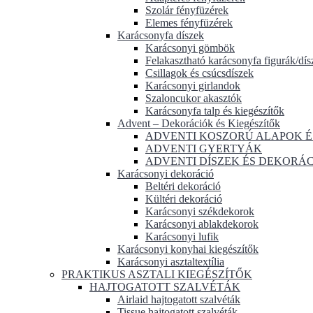
Szolár fényfüzérek
Elemes fényfüzérek
Karácsonyfa díszek
Karácsonyi gömbök
Felakasztható karácsonyfa figurák/dís
Csillagok és csúcsdíszek
Karácsonyi girlandok
Szaloncukor akasztók
Karácsonyfa talp és kiegészítők
Advent – Dekorációk és Kiegészítők
ADVENTI KOSZORÚ ALAPOK É
ADVENTI GYERTYÁK
ADVENTI DÍSZEK ÉS DEKORÁ
Karácsonyi dekoráció
Beltéri dekoráció
Kültéri dekoráció
Karácsonyi székdekorok
Karácsonyi ablakdekorok
Karácsonyi lufik
Karácsonyi konyhai kiegészítők
Karácsonyi asztaltextília
PRAKTIKUS ASZTALI KIEGÉSZÍTŐK
HAJTOGATOTT SZALVÉTÁK
Airlaid hajtogatott szalvéták
Tissue hajtogatott szalvéták