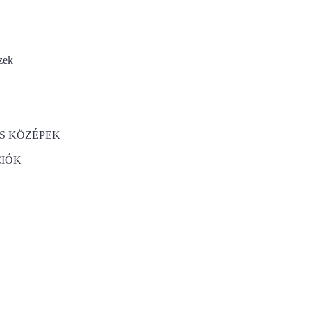
zek
S KÖZÉPEK
CIÓK