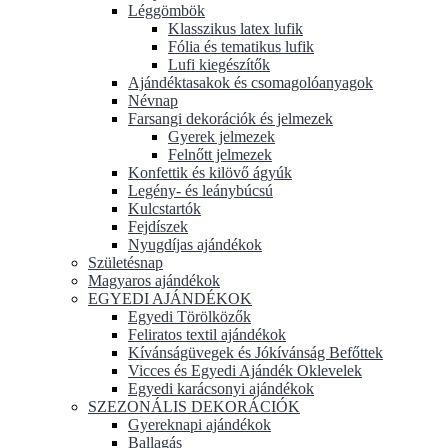
Léggömbök
Klasszikus latex lufik
Fólia és tematikus lufik
Lufi kiegészítők
Ajándéktasakok és csomagolóanyagok
Névnap
Farsangi dekorációk és jelmezek
Gyerek jelmezek
Felnőtt jelmezek
Konfettik és kilövő ágyúk
Legény- és leánybúcsú
Kulcstartók
Fejdíszek
Nyugdíjas ajándékok
Születésnap
Magyaros ajándékok
EGYEDI AJÁNDÉKOK
Egyedi Törölközők
Feliratos textil ajándékok
Kívánságüvegek és Jókívánság Befőttek
Vicces és Egyedi Ajándék Oklevelek
Egyedi karácsonyi ajándékok
SZEZONÁLIS DEKORÁCIÓK
Gyereknapi ajándékok
Ballagás