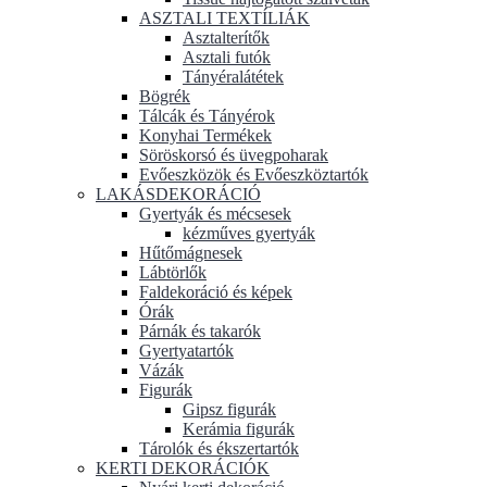
ASZTALI TEXTÍLIÁK
Asztalterítők
Asztali futók
Tányéralátétek
Bögrék
Tálcák és Tányérok
Konyhai Termékek
Söröskorsó és üvegpoharak
Evőeszközök és Evőeszköztartók
LAKÁSDEKORÁCIÓ
Gyertyák és mécsesek
kézműves gyertyák
Hűtőmágnesek
Lábtörlők
Faldekoráció és képek
Órák
Párnák és takarók
Gyertyatartók
Vázák
Figurák
Gipsz figurák
Kerámia figurák
Tárolók és ékszertartók
KERTI DEKORÁCIÓK