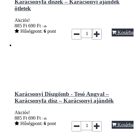
Karácsonyfa díszek – Karácsonyi ajándék
ötletek
Akciós!
885
Ft
690
Ft
/ db
Hűségpont:
6
pont
Kosárba
Karácsonyi Díszgömb - Tesó Angyal –
Karácsonyfa dísz – Karácsonyi ajándék
Akciós!
885
Ft
690
Ft
/ db
Hűségpont:
6
pont
Kosárba