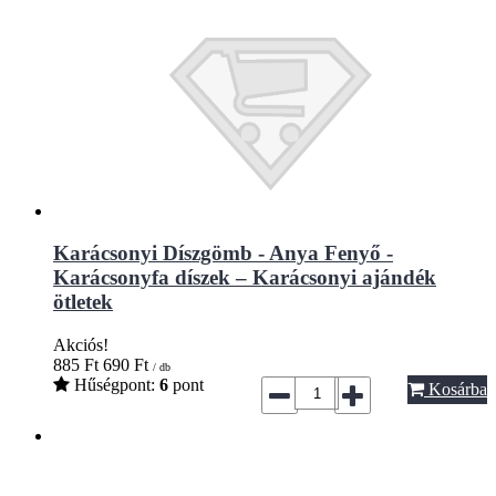
Karácsonyi Díszgömb - Anya Fenyő -
Karácsonyfa díszek – Karácsonyi ajándék
ötletek
Akciós!
885
Ft
690
Ft
/ db
Hűségpont:
6
pont
Kosárba