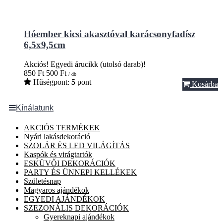
Hóember kicsi akasztóval karácsonyfadísz
6,5x9,5cm
Akciós!
Egyedi árucikk (utolsó darab)!
850
Ft
500
Ft
/ db
Hűségpont:
5
pont
Kosárba
Kínálatunk
AKCIÓS TERMÉKEK
Nyári lakásdekoráció
SZOLÁR ÉS LED VILÁGÍTÁS
Kaspók és virágtartók
ESKÜVŐI DEKORÁCIÓK
PARTY ÉS ÜNNEPI KELLÉKEK
Születésnap
Magyaros ajándékok
EGYEDI AJÁNDÉKOK
SZEZONÁLIS DEKORÁCIÓK
Gyereknapi ajándékok