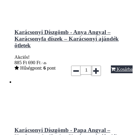
Karácsonyi Díszgömb - Anya Angyal –
Karácsonyfa díszek – Karácsonyi ajándék
ötletek
Akciós!
885
Ft
690
Ft
/ db
Hűségpont:
6
pont
Kosárba
Karácsonyi Díszgömb - Papa Angyal –