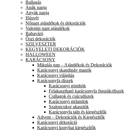
Ballagás
Apák napja
Anyák napja
Húsvét
Nőnapi ajándékok és dekorációk
Valentin napi ajándékok
Babaváró
Őszi dekorációk
SZILVESZTER
KEGYELETI DEKORÁCIÓK
HALLOWEEN
KARÁCSONY
Mikulás nap – Ajándékok és Dekorációk
Karácsonyi skandináv manók
Karácsonyi világítás
Karácsonyfa díszek
Karácsonyi gömbök
Felakasztható karácsonyfa figurák/díszek
Csillagok és csúcsdíszek
Karácsonyi girlandok
Szaloncukor akasztók
Karácsonyfa talp és kiegészítők
Advent – Dekorációk és Kiegészítők
Karácsonyi dekoráció
Karácsonyi konyhai kiegészítők