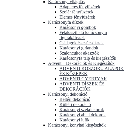
Karácsonyi világítás
Adapteres fényfüzérek
Szolár fényfüzérek
Elemes fényfüzérek
Karácsonyfa díszek
Karácsonyi gömbök
Felakasztható karácsonyfa
figurák/díszek
Csillagok és csúcsdíszek
Karácsonyi girlandok
Szaloncukor akasztók
Karácsonyfa talp és kiegészítők
Advent – Dekorációk és Kiegészítők
ADVENTI KOSZORÚ ALAPOK
ÉS KÖZÉPEK
ADVENTI GYERTYÁK
ADVENTI DÍSZEK ÉS
DEKORÁCIÓK
Karácsonyi dekoráció
Beltéri dekoráció
Kültéri dekoráció
Karácsonyi székdekorok
Karácsonyi ablakdekorok
Karácsonyi lufik
Karácsonyi konyhai kiegészítők