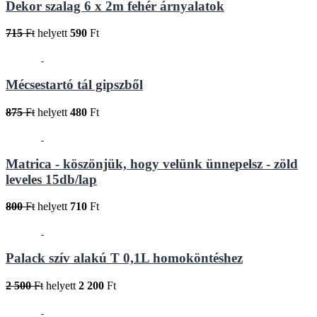
Dekor szalag 6 x 2m fehér árnyalatok
715
Ft
helyett
590
Ft
Mécsestartó tál gipszből
875
Ft
helyett
480
Ft
Matrica - köszönjük, hogy velünk ünnepelsz - zöld
leveles 15db/lap
800
Ft
helyett
710
Ft
Palack szív alakú T 0,1L homoköntéshez
2 500
Ft
helyett
2 200
Ft