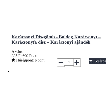
Karácsonyi Díszgömb - Boldog Karácsonyt –
Karácsonyfa dísz – Karácsonyi ajándék
Akciós!
885
Ft
690
Ft
/ db
Hűségpont:
6
pont
Kosárba