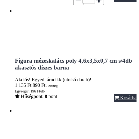
Figura mézeskalács poly 4,6x3,5x0,7 cm s/4db
akasztós díszes barna
Akciós!
Egyedi árucikk (utolsó darab)!
1 135
Ft
890
Ft
/ csomag
Egységár: 196 Ft/db
Hűségpont:
8
pont
Kosárba