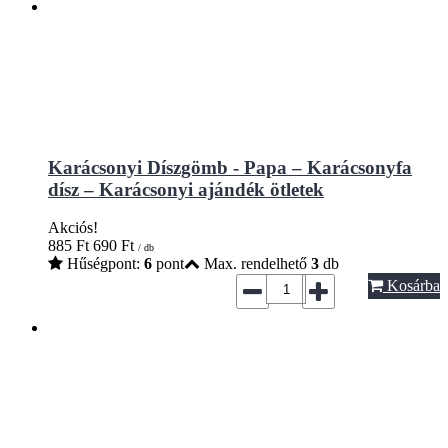
Karácsonyi Díszgömb - Papa – Karácsonyfa
dísz – Karácsonyi ajándék ötletek
Akciós!
885
Ft
690
Ft
/ db
Hűségpont:
6
pont
Max. rendelhető
3
db
Kosárba