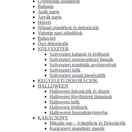
Gyereknapi ajándékok
Ballagás
Apák napja
Anyák napja
Húsvét
Nőnapi ajándékok és dekorációk
Valentin napi ajándékok
Babaváró
Őszi dekorációk
SZILVESZTER
Szilveszteri kalapok és fejdíszek
Szilveszteri szerencsehozó figurák
Szilveszteri trombiták anyósnyelvek
Szilveszteri lufik
Szilveszteri asztali kiegészítők
KEGYELETI DEKORÁCIÓK
HALLOWEEN
Halloween dekorációk és díszek
Halloween fényfüzérek lámpások
Halloween lufik
Halloween fejdíszek
Halloweeni boszorkánykonyha
KARÁCSONY
Mikulás nap – Ajándékok és Dekorációk
Karácsonyi skandináv manók