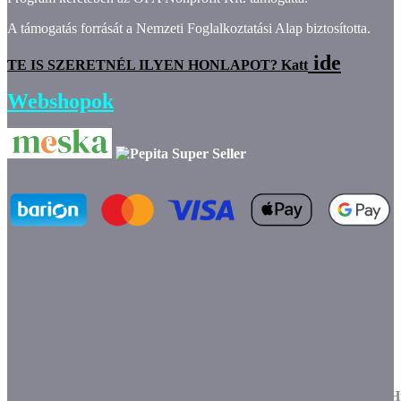
A támogatás forrását a Nemzeti Foglalkoztatási Alap biztosította.
ide
TE IS SZERETNÉL ILYEN HONLAPOT? Katt
Webshopok
marketplace partner
[removed]// <![CDATA[ (function(w, d, s) {
var scriptElement = d.getElementsByTagName(s)[0]; var script =
d.createElement(s); script.async = true; script.src =
"https://pepita.hu/js/partner-badge.js";
scriptElement[removed].insertBefore(script, scriptElement); })
(window, document, 'script'); // ]]>[removed]
<!-- /Pepita badge--
>src="https://lh3.googleusercontent.com/d/1JitnY6LYmxoKf