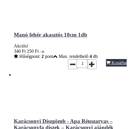
Manó fehér akasztós 10cm 1db
Akciós!
340
Ft
250
Ft
/ db
Hűségpont:
2
pont
Max. rendelhető
4
db
Kosárba
Karácsonyi Díszgömb - Apa Rénszarvas –
Karácsonyfa díszek – Karácsonyi ajándék