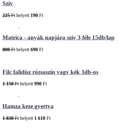
Szív
225
Ft
helyett
190
Ft
Matrica - anyák napjára szív 3 féle 15db/lap
800
Ft
helyett
690
Ft
Filc falidísz rózsaszín vagy kék 3db-os
1 150
Ft
helyett
990
Ft
Hamza keze gyertya
1 830
Ft
helyett
1 610
Ft