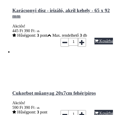
Karácsonyi dísz - irizáló, akril kehely - 65 x 92
mm
Akciós!
445
Ft
390
Ft
/ db
Hűségpont:
3
pont
Max. rendelhető
3
db
Kosárba
Cukorbot műanyag 20x7cm fehér/piros
Akciós!
590
Ft
390
Ft
/ db
Hűségpont:
3
pont
Kosárba