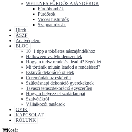
WELLNES FÜRDŐS AJÁNDÉKOK
Fürdőbombák
Fürdősók
Vicces tusfürdők
Szappanrózsák
Hírek
ÁSZF
Adatvédelem
BLOG
10+1 tipp a tökéletes nászajándékhoz
Halloween vs. Mindenszentek
Hogyan tudsz rendelést leadni? Segédlet
Mi történik miután leadod a rendelésed?
Esküvői dekoráció ötletek
Ceremóniák az esküvőn
Születésnapi dekoráció gyerekeknek
Tavaszi teraszdekoráció egyszerűen
Hogyan helyezz el szolárlámpát
Szalvétákról
Vállalkozói tanácsok
GYIK
KAPCSOLAT
RÓLUNK
Kosár