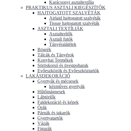
Karácsonyi asztaltextília
PRAKTIKUS ASZTALI KIEGÉSZÍTŐK
HAJTOGATOTT SZALVÉTÁK
Airlaid hajtogatott szalvéták
Tissue hajtogatott szalvéták
ASZTALI TEXTÍLIÁK
Asztalterítők
Asztali futók
Tányéralátétek
Bögrék
Tálcák és Tányérok
Konyhai Termékek
Söröskorsó és üvegpoharak
Evőeszközök és Evőeszköztartók
LAKÁSDEKORÁCIÓ
Gyertyák és mécsesek
kézműves gyertyák
Hűtőmágnesek
Lábtörlők
Faldekoráció és képek
Órák
Párnák és takarók
Gyertyatartók
Vázák
Figurák