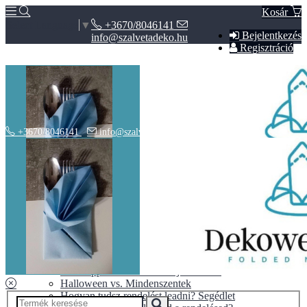
Kosár
+3670/8046141
Select Language
▼
Bejelentkezés
info@szalvetadeko.hu
Regisztráció
+3670/8046141
info@szalvetadeko.hu
Hírek
ÁSZF
Adatvédelem
BLOG
10+1 tipp a tökéletes nászajándékhoz
Halloween vs. Mindenszentek
Hogyan tudsz rendelést leadni? Segédlet