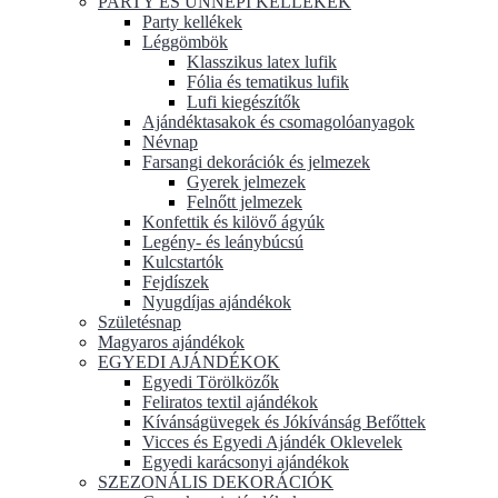
PARTY ÉS ÜNNEPI KELLÉKEK
Party kellékek
Léggömbök
Klasszikus latex lufik
Fólia és tematikus lufik
Lufi kiegészítők
Ajándéktasakok és csomagolóanyagok
Névnap
Farsangi dekorációk és jelmezek
Gyerek jelmezek
Felnőtt jelmezek
Konfettik és kilövő ágyúk
Legény- és leánybúcsú
Kulcstartók
Fejdíszek
Nyugdíjas ajándékok
Születésnap
Magyaros ajándékok
EGYEDI AJÁNDÉKOK
Egyedi Törölközők
Feliratos textil ajándékok
Kívánságüvegek és Jókívánság Befőttek
Vicces és Egyedi Ajándék Oklevelek
Egyedi karácsonyi ajándékok
SZEZONÁLIS DEKORÁCIÓK