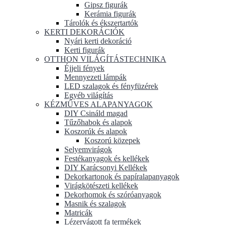
Gipsz figurák
Kerámia figurák
Tárolók és ékszertartók
KERTI DEKORÁCIÓK
Nyári kerti dekoráció
Kerti figurák
OTTHON VILÁGÍTÁSTECHNIKA
Éjjeli fények
Mennyezeti lámpák
LED szalagok és fényfüzérek
Egyéb világítás
KÉZMŰVES ALAPANYAGOK
DIY Csináld magad
Tűzőhabok és alapok
Koszorúk és alapok
Koszorú közepek
Selyemvirágok
Festékanyagok és kellékek
DIY Karácsonyi Kellékek
Dekorkartonok és papíralapanyagok
Virágkötészeti kellékek
Dekorhomok és szóróanyagok
Masnik és szalagok
Matricák
Lézervágott fa termékek