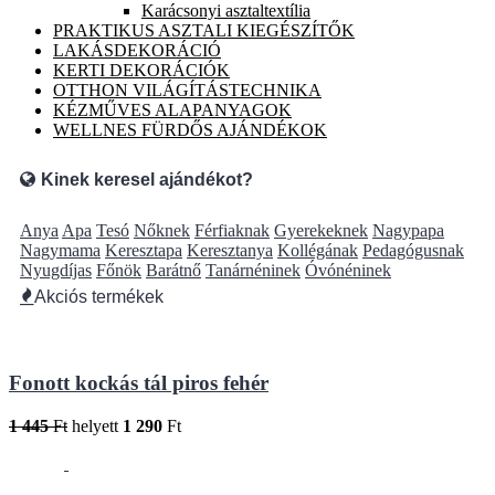
Karácsonyi asztaltextília
PRAKTIKUS ASZTALI KIEGÉSZÍTŐK
LAKÁSDEKORÁCIÓ
KERTI DEKORÁCIÓK
OTTHON VILÁGÍTÁSTECHNIKA
KÉZMŰVES ALAPANYAGOK
WELLNES FÜRDŐS AJÁNDÉKOK
Kinek keresel ajándékot?
Anya
Apa
Tesó
Nőknek
Férfiaknak
Gyerekeknek
Nagypapa
Nagymama
Keresztapa
Keresztanya
Kollégának
Pedagógusnak
Nyugdíjas
Főnök
Barátnő
Tanárnéninek
Óvónéninek
Akciós termékek
Fonott kockás tál piros fehér
1 445
Ft
helyett
1 290
Ft