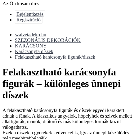
Az Ön kosara üres.
Bejelentkezés
Regisztráció
szalvetadeko.hu
SZEZONÁLIS DEKORÁCIÓK
KARÁCSONY
Karácsonyfa díszek
Felakasztható karácsonyfa figurák/díszek
Felakasztható karácsonyfa
figurák – különleges ünnepi
díszek
A felakasztható karácsonyfa figurák és díszek egyedi karaktert
adnak a fának. A klasszikus angyalok, hópelyhek és szívek mellett
állatfigurák, manók, diótörő és más különleges formák közül
válogathatsz.
Ezek a díszek a gyerekek kedvencei is, így az ünnepi készülődés
még meghittebbé válik.