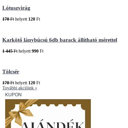
Lótuszvirág
170
Ft
helyett
120
Ft
Karkötő lánybúcsú 6db barack állítható mérettel
1 445
Ft
helyett
990
Ft
Tölcsér
170
Ft
helyett
120
Ft
További akcióink »
KUPON