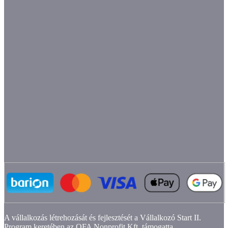
A vállalkozás létrehozását és fejlesztését a Vállalkozó Start II.
Program keretében az OFA Nonprofit Kft. támogatta.