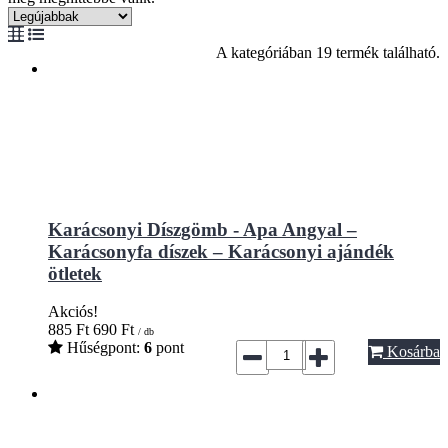
A kategóriában 19 termék található.
Karácsonyi Díszgömb - Apa Angyal –
Karácsonyfa díszek – Karácsonyi ajándék
ötletek
Akciós!
885
Ft
690
Ft
/ db
Hűségpont:
6
pont
Kosárba