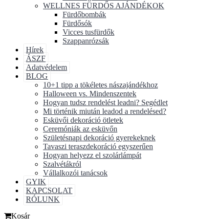
WELLNES FÜRDŐS AJÁNDÉKOK
Fürdőbombák
Fürdősók
Vicces tusfürdők
Szappanrózsák
Hírek
ÁSZF
Adatvédelem
BLOG
10+1 tipp a tökéletes nászajándékhoz
Halloween vs. Mindenszentek
Hogyan tudsz rendelést leadni? Segédlet
Mi történik miután leadod a rendelésed?
Esküvői dekoráció ötletek
Ceremóniák az esküvőn
Születésnapi dekoráció gyerekeknek
Tavaszi teraszdekoráció egyszerűen
Hogyan helyezz el szolárlámpát
Szalvétákról
Vállalkozói tanácsok
GYIK
KAPCSOLAT
RÓLUNK
Kosár