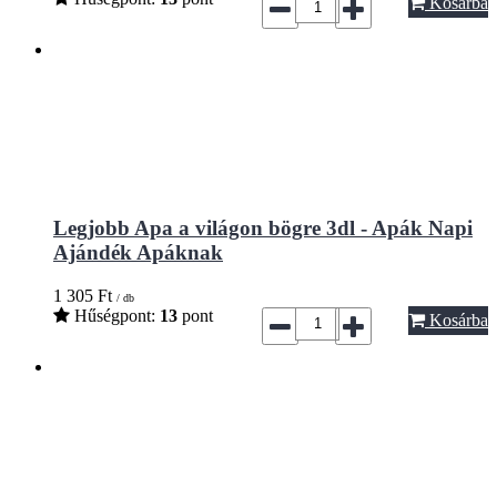
Kosárba
Legjobb Apa a világon bögre 3dl - Apák Napi
Ajándék Apáknak
1 305
Ft
/ db
Hűségpont:
13
pont
Kosárba