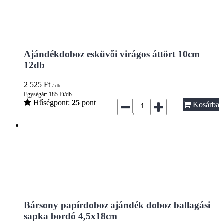
Ajándékdoboz esküvői virágos áttört 10cm
12db
2 525
Ft
/ db
Egységár: 185 Ft/db
Hűségpont:
25
pont
Kosárba
Bársony papírdoboz ajándék doboz ballagási
sapka bordó 4,5x18cm