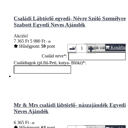
Családi Lábtörlő egyedi- Névre Szóló Személyre
Szabott Egyedi Neves Ajándék
Akciós!
7 365
Ft
5 980
Ft
/ db
Hűségpont:
59
pont
Kosárba
szín*:
Család neve*:
Családtagok (pl.fiú-Peti, kutya- Blöki)*:
Mr & Mrs családi lábtörlő- nászajándék Egyedi
Neves Ajándék
6 365
Ft
/ db
Hűségpont:
63
pont