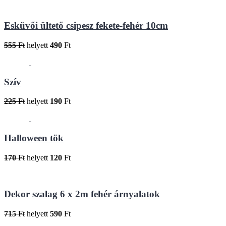
Esküvői ültető csipesz fekete-fehér 10cm
555
Ft
helyett
490
Ft
Szív
225
Ft
helyett
190
Ft
Halloween tök
170
Ft
helyett
120
Ft
Dekor szalag 6 x 2m fehér árnyalatok
715
Ft
helyett
590
Ft