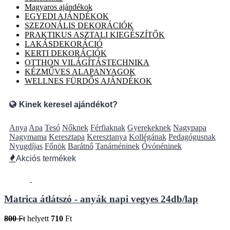
Magyaros ajándékok
EGYEDI AJÁNDÉKOK
SZEZONÁLIS DEKORÁCIÓK
PRAKTIKUS ASZTALI KIEGÉSZÍTŐK
LAKÁSDEKORÁCIÓ
KERTI DEKORÁCIÓK
OTTHON VILÁGÍTÁSTECHNIKA
KÉZMŰVES ALAPANYAGOK
WELLNES FÜRDŐS AJÁNDÉKOK
Kinek keresel ajándékot?
Anya
Apa
Tesó
Nőknek
Férfiaknak
Gyerekeknek
Nagypapa
Nagymama
Keresztapa
Keresztanya
Kollégának
Pedagógusnak
Nyugdíjas
Főnök
Barátnő
Tanárnéninek
Óvónéninek
Akciós termékek
Matrica átlátszó - anyák napi vegyes 24db/lap
800
Ft
helyett
710
Ft