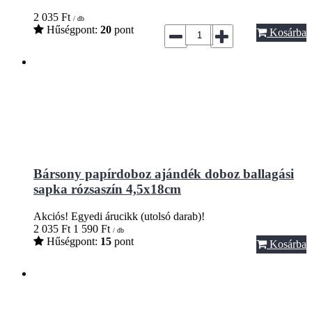
2 035
Ft
/ db
Hűségpont:
20
pont
Kosárba
Bársony papírdoboz ajándék doboz ballagási
sapka rózsaszín 4,5x18cm
Akciós!
Egyedi árucikk (utolsó darab)!
2 035
Ft
1 590
Ft
/ db
Hűségpont:
15
pont
Kosárba