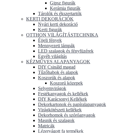
Gipsz figurák
Kerámia figurák
Tárolók és ékszertartók
KERTI DEKORÁCIÓK
Nyári kerti dekoráció
Kerti figurák
OTTHON VILÁGÍTÁSTECHNIKA
Éjjeli fények
Mennyezeti lámpák
LED szalagok és fényfüzérek
Egyéb világítás
KÉZMŰVES ALAPANYAGOK
DIY Csináld magad
Tűzőhabok és alapok
Koszorúk és alapok
Koszorú közepek
Selyemvirágok
Festékanyagok és kellékek
DIY Karácsonyi Kellékek
Dekorkartonok és papíralapanyagok
Virágkötészeti kellékek
Dekorhomok és szóróanyagok
Masnik és szalagok
Matricák
Lézervágott fa termékek