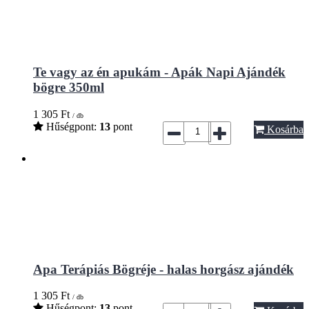
Te vagy az én apukám - Apák Napi Ajándék
bögre 350ml
1 305
Ft
/ db
Hűségpont:
13
pont
Kosárba
Apa Terápiás Bögréje - halas horgász ajándék
1 305
Ft
/ db
Hűségpont:
13
pont