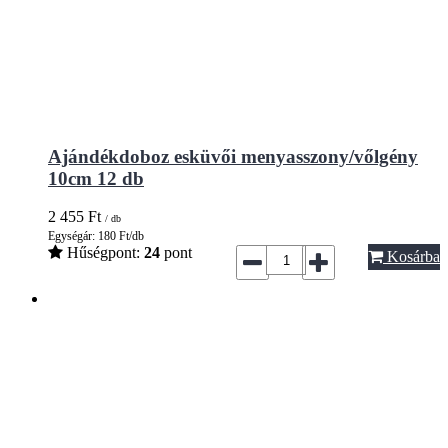
Ajándékdoboz esküvői menyasszony/vőlgény
10cm 12 db
2 455
Ft
/ db
Egységár: 180 Ft/db
Hűségpont:
24
pont
Kosárba