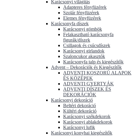
Karácsonyi világítás
Adapteres fényfüzérek
Szolár fényfüzérek
Elemes fényfüzérek
Karácsonyfa díszek
Karácsonyi gömbök
Felakasztható karácsonyfa
figurák/díszek
Csillagok és csúcsdíszek
Karácsonyi girlandok
Szaloncukor akasztók
Karácsonyfa talp és kiegészítők
Advent – Dekorációk és Kiegészítők
ADVENTI KOSZORÚ ALAPOK
ÉS KÖZÉPEK
ADVENTI GYERTYÁK
ADVENTI DÍSZEK ÉS
DEKORÁCIÓK
Karácsonyi dekoráció
Beltéri dekoráció
Kültéri dekoráció
Karácsonyi székdekorok
Karácsonyi ablakdekorok
Karácsonyi lufik
Karácsonyi konyhai kiegészítők