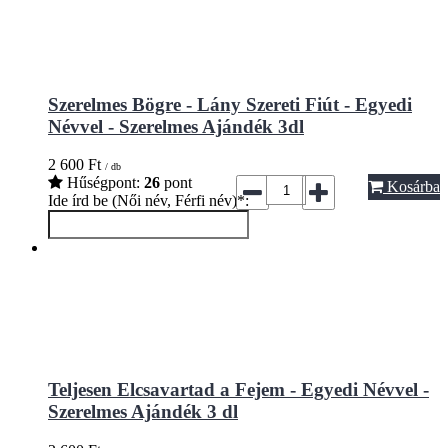
Szerelmes Bögre - Lány Szereti Fiút - Egyedi
Névvel - Szerelmes Ajándék 3dl
2 600
Ft
/ db
Hűségpont:
26
pont
Kosárba
Ide írd be (Női név, Férfi név)*:
Teljesen Elcsavartad a Fejem - Egyedi Névvel -
Szerelmes Ajándék 3 dl