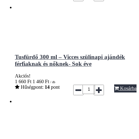
Tusfürdő 300 ml – Vicces szülinapi ajándék
férfiaknak és nőknek- Sok éve
Akciós!
1 660
Ft
1 460
Ft
/ db
Hűségpont:
14
pont
Kosárba