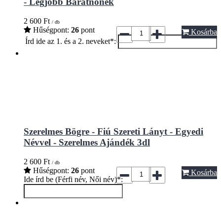
- Legjobb Barátnőnek
2 600
Ft
/ db
Hűségpont:
26
pont
Kosárba
Írd ide az 1. és a 2. neveket*:
Szerelmes Bögre - Fiú Szereti Lányt - Egyedi
Névvel - Szerelmes Ajándék 3dl
2 600
Ft
/ db
Hűségpont:
26
pont
Kosárba
Ide írd be (Férfi név, Női név)*: