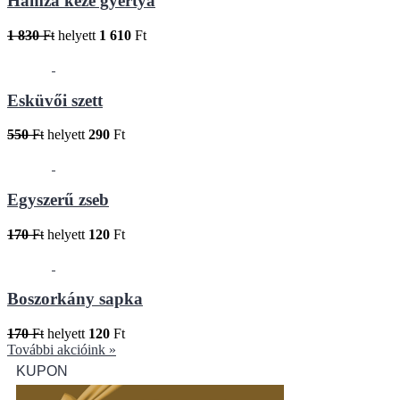
Hamza keze gyertya
1 830
Ft
helyett
1 610
Ft
Esküvői szett
550
Ft
helyett
290
Ft
Egyszerű zseb
170
Ft
helyett
120
Ft
Boszorkány sapka
170
Ft
helyett
120
Ft
További akcióink »
KUPON