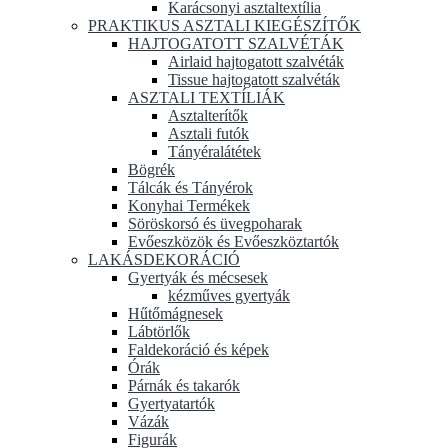
Karácsonyi asztaltextília
PRAKTIKUS ASZTALI KIEGÉSZÍTŐK
HAJTOGATOTT SZALVÉTÁK
Airlaid hajtogatott szalvéták
Tissue hajtogatott szalvéták
ASZTALI TEXTÍLIÁK
Asztalterítők
Asztali futók
Tányéralátétek
Bögrék
Tálcák és Tányérok
Konyhai Termékek
Söröskorsó és üvegpoharak
Evőeszközök és Evőeszköztartók
LAKÁSDEKORÁCIÓ
Gyertyák és mécsesek
kézműves gyertyák
Hűtőmágnesek
Lábtörlők
Faldekoráció és képek
Órák
Párnák és takarók
Gyertyatartók
Vázák
Figurák