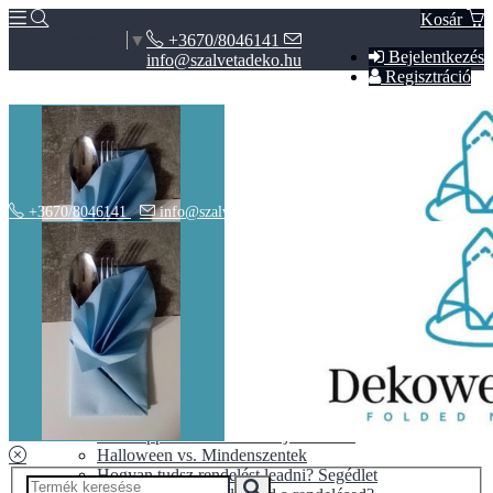
Kosár
+3670/8046141
Select Language
▼
Bejelentkezés
info@szalvetadeko.hu
Regisztráció
+3670/8046141
info@szalvetadeko.hu
Hírek
ÁSZF
Adatvédelem
BLOG
10+1 tipp a tökéletes nászajándékhoz
Halloween vs. Mindenszentek
Hogyan tudsz rendelést leadni? Segédlet