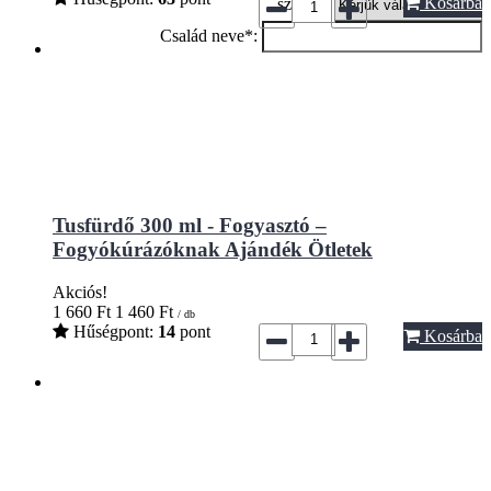
Kosárba
szín*:
Család neve*:
Tusfürdő 300 ml - Fogyasztó –
Fogyókúrázóknak Ajándék Ötletek
Akciós!
1 660
Ft
1 460
Ft
/ db
Hűségpont:
14
pont
Kosárba