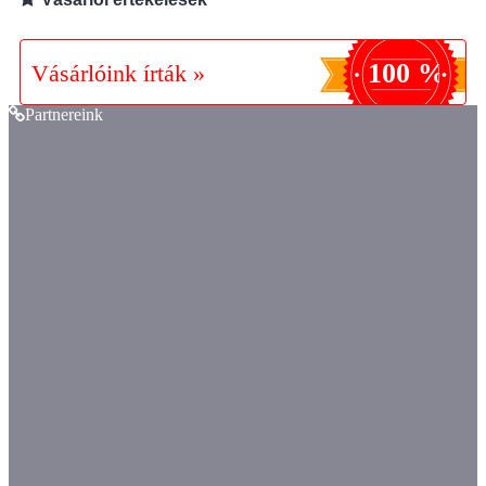
100 %
Vásárlóink írták »
Partnereink