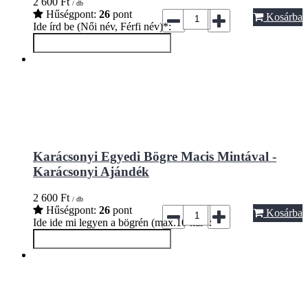
2 600
Ft
/ db
Hűségpont:
26
pont
Kosárba
Ide írd be (Női név, Férfi név)*:
Karácsonyi Egyedi Bögre Macis Mintával -
Karácsonyi Ajándék
2 600
Ft
/ db
Hűségpont:
26
pont
Kosárba
Ide ide mi legyen a bögrén (max.10 kar*: