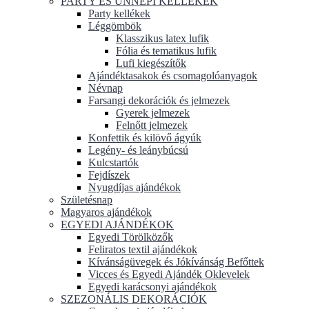
PARTY ÉS ÜNNEPI KELLÉKEK
Party kellékek
Léggömbök
Klasszikus latex lufik
Fólia és tematikus lufik
Lufi kiegészítők
Ajándéktasakok és csomagolóanyagok
Névnap
Farsangi dekorációk és jelmezek
Gyerek jelmezek
Felnőtt jelmezek
Konfettik és kilövő ágyúk
Legény- és leánybúcsú
Kulcstartók
Fejdíszek
Nyugdíjas ajándékok
Születésnap
Magyaros ajándékok
EGYEDI AJÁNDÉKOK
Egyedi Törölközők
Feliratos textil ajándékok
Kívánságüvegek és Jókívánság Befőttek
Vicces és Egyedi Ajándék Oklevelek
Egyedi karácsonyi ajándékok
SZEZONÁLIS DEKORÁCIÓK