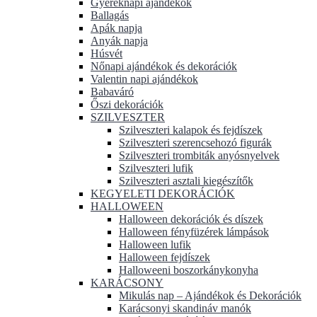
Gyereknapi ajándékok
Ballagás
Apák napja
Anyák napja
Húsvét
Nőnapi ajándékok és dekorációk
Valentin napi ajándékok
Babaváró
Őszi dekorációk
SZILVESZTER
Szilveszteri kalapok és fejdíszek
Szilveszteri szerencsehozó figurák
Szilveszteri trombiták anyósnyelvek
Szilveszteri lufik
Szilveszteri asztali kiegészítők
KEGYELETI DEKORÁCIÓK
HALLOWEEN
Halloween dekorációk és díszek
Halloween fényfüzérek lámpások
Halloween lufik
Halloween fejdíszek
Halloweeni boszorkánykonyha
KARÁCSONY
Mikulás nap – Ajándékok és Dekorációk
Karácsonyi skandináv manók