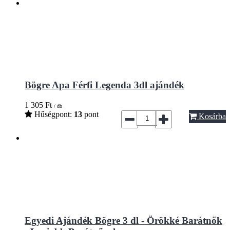
Bögre Apa Férfi Legenda 3dl ajándék
1 305
Ft
/ db
Hűségpont:
13
pont
Kosárba
Egyedi Ajándék Bögre 3 dl - Örökké Barátnők