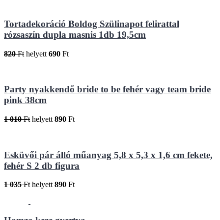
Tortadekoráció Boldog Szülinapot felirattal
rózsaszín dupla masnis 1db 19,5cm
820
Ft
helyett
690
Ft
Party nyakkendő bride to be fehér vagy team bride
pink 38cm
1 010
Ft
helyett
890
Ft
Esküvői pár álló műanyag 5,8 x 5,3 x 1,6 cm fekete,
fehér S 2 db figura
1 035
Ft
helyett
890
Ft