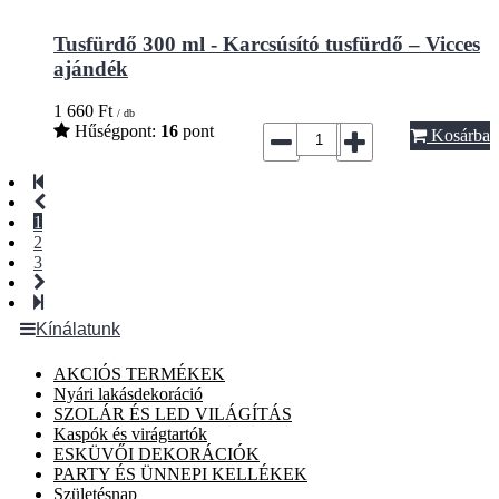
Tusfürdő 300 ml - Karcsúsító tusfürdő – Vicces
ajándék
1 660
Ft
/ db
Hűségpont:
16
pont
Kosárba
1
2
3
Kínálatunk
AKCIÓS TERMÉKEK
Nyári lakásdekoráció
SZOLÁR ÉS LED VILÁGÍTÁS
Kaspók és virágtartók
ESKÜVŐI DEKORÁCIÓK
PARTY ÉS ÜNNEPI KELLÉKEK
Születésnap