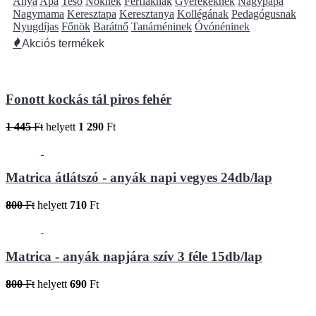
Anya
Apa
Tesó
Nőknek
Férfiaknak
Gyerekeknek
Nagypapa
Nagymama
Keresztapa
Keresztanya
Kollégának
Pedagógusnak
Nyugdíjas
Főnök
Barátnő
Tanárnéninek
Óvónéninek
Akciós termékek
Fonott kockás tál piros fehér
1 445
Ft
helyett
1 290
Ft
Matrica átlátszó - anyák napi vegyes 24db/lap
800
Ft
helyett
710
Ft
Matrica - anyák napjára szív 3 féle 15db/lap
800
Ft
helyett
690
Ft