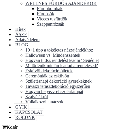
WELLNES FÜRDŐS AJÁNDÉKOK
Fürdőbombák
Fürdősók
Vicces tusfürdők
Szappanrózsák
Hírek
ÁSZF
Adatvédelem
BLOG
10+1 tipp a tökéletes nászajándékhoz
Halloween vs. Mindenszentek
Hogyan tudsz rendelést leadni? Segédlet
Mi történik miután leadod a rendelésed?
Esküvői dekoráció ötletek
Ceremóniák az esküvőn
Születésnapi dekoráció gyerekeknek
Tavaszi teraszdekoráció egyszerűen
Hogyan helyezz el szolárlámpát
Szalvétákról
Vállalkozói tanácsok
GYIK
KAPCSOLAT
RÓLUNK
Kosár