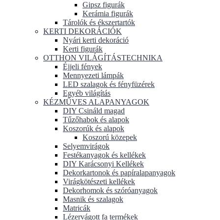
Gipsz figurák
Kerámia figurák
Tárolók és ékszertartók
KERTI DEKORÁCIÓK
Nyári kerti dekoráció
Kerti figurák
OTTHON VILÁGÍTÁSTECHNIKA
Éjjeli fények
Mennyezeti lámpák
LED szalagok és fényfüzérek
Egyéb világítás
KÉZMŰVES ALAPANYAGOK
DIY Csináld magad
Tűzőhabok és alapok
Koszorúk és alapok
Koszorú közepek
Selyemvirágok
Festékanyagok és kellékek
DIY Karácsonyi Kellékek
Dekorkartonok és papíralapanyagok
Virágkötészeti kellékek
Dekorhomok és szóróanyagok
Masnik és szalagok
Matricák
Lézervágott fa termékek