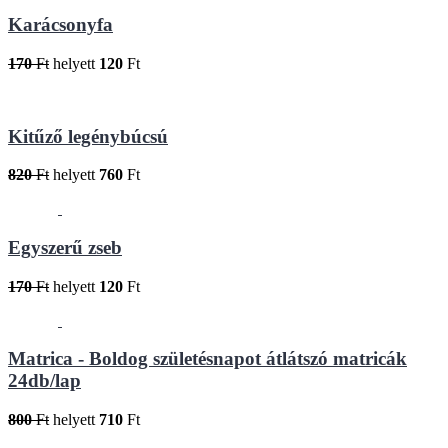
Karácsonyfa
170
Ft
helyett
120
Ft
Kitűző legénybúcsú
820
Ft
helyett
760
Ft
Egyszerű zseb
170
Ft
helyett
120
Ft
Matrica - Boldog születésnapot átlátszó matricák
24db/lap
800
Ft
helyett
710
Ft