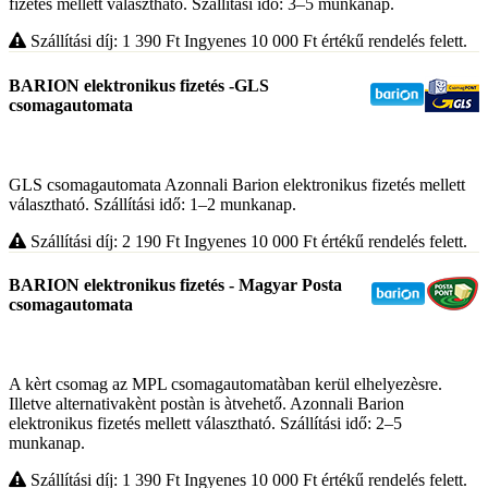
fizetés mellett választható. Szállítási idő: 3–5 munkanap.
Szállítási díj: 1 390
Ft
Ingyenes 10 000
Ft
értékű rendelés felett.
BARION elektronikus fizetés -GLS
csomagautomata
GLS csomagautomata Azonnali Barion elektronikus fizetés mellett
választható. Szállítási idő: 1–2 munkanap.
Szállítási díj: 2 190
Ft
Ingyenes 10 000
Ft
értékű rendelés felett.
BARION elektronikus fizetés - Magyar Posta
csomagautomata
A kèrt csomag az MPL csomagautomatàban kerül elhelyezèsre.
Illetve alternativakènt postàn is àtvehető. Azonnali Barion
elektronikus fizetés mellett választható. Szállítási idő: 2–5
munkanap.
Szállítási díj: 1 390
Ft
Ingyenes 10 000
Ft
értékű rendelés felett.