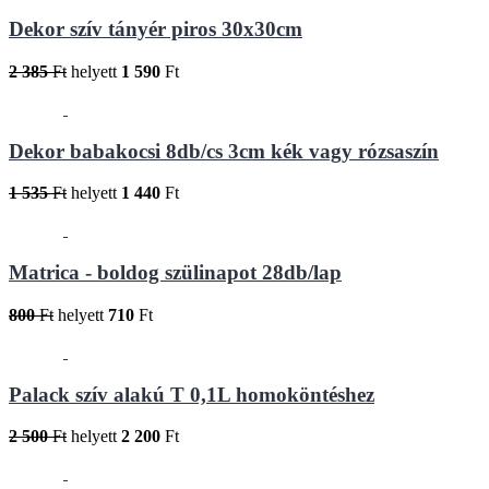
Dekor szív tányér piros 30x30cm
2 385
Ft
helyett
1 590
Ft
Dekor babakocsi 8db/cs 3cm kék vagy rózsaszín
1 535
Ft
helyett
1 440
Ft
Matrica - boldog szülinapot 28db/lap
800
Ft
helyett
710
Ft
Palack szív alakú T 0,1L homoköntéshez
2 500
Ft
helyett
2 200
Ft