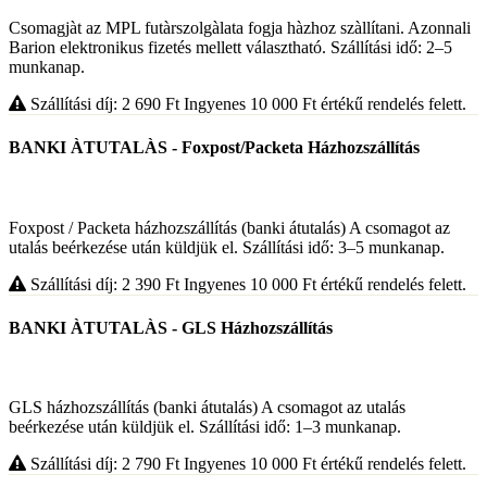
Csomagjàt az MPL futàrszolgàlata fogja hàzhoz szàllítani. Azonnali
Barion elektronikus fizetés mellett választható. Szállítási idő: 2–5
munkanap.
Szállítási díj: 2 690
Ft
Ingyenes 10 000
Ft
értékű rendelés felett.
BANKI ÀTUTALÀS - Foxpost/Packeta Házhozszállítás
Foxpost / Packeta házhozszállítás (banki átutalás) A csomagot az
utalás beérkezése után küldjük el. Szállítási idő: 3–5 munkanap.
Szállítási díj: 2 390
Ft
Ingyenes 10 000
Ft
értékű rendelés felett.
BANKI ÀTUTALÀS - GLS Házhozszállítás
GLS házhozszállítás (banki átutalás) A csomagot az utalás
beérkezése után küldjük el. Szállítási idő: 1–3 munkanap.
Szállítási díj: 2 790
Ft
Ingyenes 10 000
Ft
értékű rendelés felett.