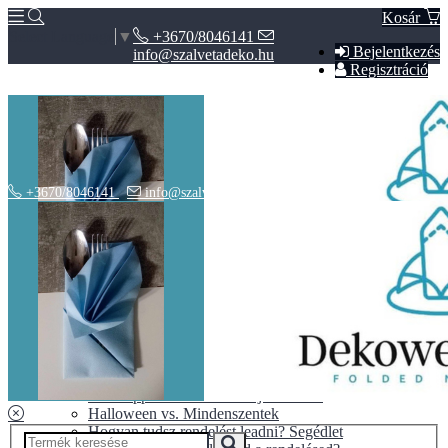
Kosár
+3670/8046141
Select Language
▼
Bejelentkezés
info@szalvetadeko.hu
Regisztráció
+3670/8046141
info@szalvetadeko.hu
Hírek
ÁSZF
Adatvédelem
BLOG
10+1 tipp a tökéletes nászajándékhoz
Halloween vs. Mindenszentek
Hogyan tudsz rendelést leadni? Segédlet