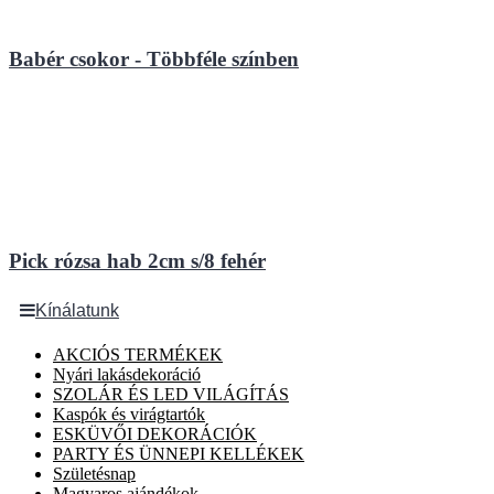
Babér csokor - Többféle színben
Pick rózsa hab 2cm s/8 fehér
Kínálatunk
AKCIÓS TERMÉKEK
Nyári lakásdekoráció
SZOLÁR ÉS LED VILÁGÍTÁS
Kaspók és virágtartók
ESKÜVŐI DEKORÁCIÓK
PARTY ÉS ÜNNEPI KELLÉKEK
Születésnap
Magyaros ajándékok