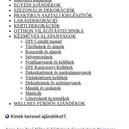
EGYEDI AJÁNDÉKOK
SZEZONÁLIS DEKORÁCIÓK
PRAKTIKUS ASZTALI KIEGÉSZÍTŐK
LAKÁSDEKORÁCIÓ
KERTI DEKORÁCIÓK
OTTHON VILÁGÍTÁSTECHNIKA
KÉZMŰVES ALAPANYAGOK
DIY Csináld magad
Tűzőhabok és alapok
Koszorúk és alapok
Selyemvirágok
Festékanyagok és kellékek
DIY Karácsonyi Kellékek
Dekorkartonok és papíralapanyagok
Virágkötészeti kellékek
Dekorhomok és szóróanyagok
Masnik és szalagok
Matricák
Lézervágott fa termékek
WELLNES FÜRDŐS AJÁNDÉKOK
Kinek keresel ajándékot?