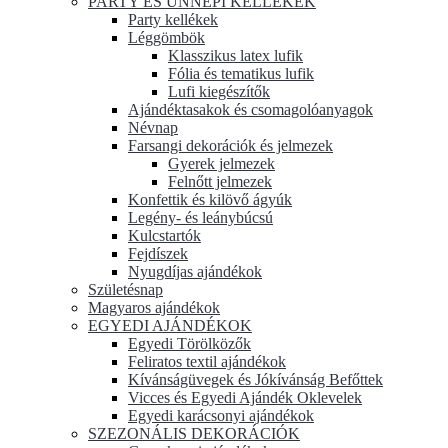
PARTY ÉS ÜNNEPI KELLÉKEK
Party kellékek
Léggömbök
Klasszikus latex lufik
Fólia és tematikus lufik
Lufi kiegészítők
Ajándéktasakok és csomagolóanyagok
Névnap
Farsangi dekorációk és jelmezek
Gyerek jelmezek
Felnőtt jelmezek
Konfettik és kilövő ágyúk
Legény- és leánybúcsú
Kulcstartók
Fejdíszek
Nyugdíjas ajándékok
Születésnap
Magyaros ajándékok
EGYEDI AJÁNDÉKOK
Egyedi Törölközők
Feliratos textil ajándékok
Kívánságüvegek és Jókívánság Befőttek
Vicces és Egyedi Ajándék Oklevelek
Egyedi karácsonyi ajándékok
SZEZONÁLIS DEKORÁCIÓK