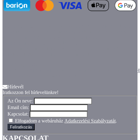
marketplace partner
[removed]// <![CDATA[ (function(w, d, s) {
var scriptElement = d.getElementsByTagName(s)[0]; var script =
d.createElement(s); script.async = true; script.src =
"https://pepita.hu/js/partner-badge.js";
scriptElement[removed].insertBefore(script, scriptElement); })
(window, document, 'script'); // ]]>[removed]
<!-- /Pepita badge--
>src="https://lh3.googleusercontent.com/d/1JitnY6LYmxoKf
alt="" width="144" height="47" />
Hírlevél
Iratkozzon fel hírlevelünkre!
Az Ön neve:
Email cím:
Kapcsolat:
Elfogadom a webáruház
Adatkezelési Szabályzatát
.
Feliratkozás
KAPCSOLAT