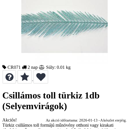
CR071
2 nap
Súly: 0.01 kg
Csillámos toll türkiz 1db
(Selyemvirágok)
Akciós!
Az akció időtartama: 2026-01-13 - A készlet erejéig.
Türkiz csillámos toll formájú műnövény otthoni vagy kirakati