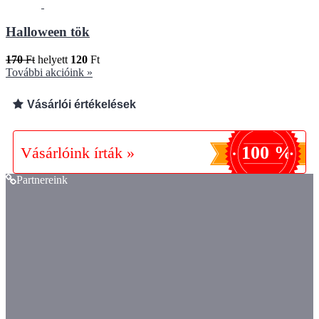
Halloween tök
170
Ft
helyett
120
Ft
További akcióink »
Vásárlói értékelések
100 %
Vásárlóink írták »
Partnereink