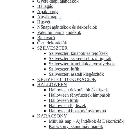
Gyereknapi ajándékok
Ballagás
Apák napja
Anyák napja
Húsvét
Nőnapi ajándékok és dekorációk
Valentin napi ajándékok
Babaváró
Őszi dekorációk
SZILVESZTER
Szilveszteri kalapok és fejdíszek
Szilveszteri szerencsehozó figurák
Szilveszteri trombiták anyósnyelvek
Szilveszteri lufik
Szilveszteri asztali kiegészítők
KEGYELETI DEKORÁCIÓK
HALLOWEEN
Halloween dekorációk és díszek
Halloween fényfüzérek lámpások
Halloween lufik
Halloween fejdíszek
Halloweeni boszorkánykonyha
KARÁCSONY
Mikulás nap – Ajándékok és Dekorációk
Karácsonyi skandináv manók