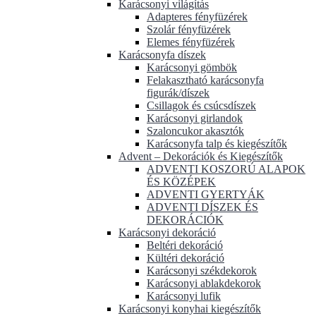
Karácsonyi világítás
Adapteres fényfüzérek
Szolár fényfüzérek
Elemes fényfüzérek
Karácsonyfa díszek
Karácsonyi gömbök
Felakasztható karácsonyfa
figurák/díszek
Csillagok és csúcsdíszek
Karácsonyi girlandok
Szaloncukor akasztók
Karácsonyfa talp és kiegészítők
Advent – Dekorációk és Kiegészítők
ADVENTI KOSZORÚ ALAPOK
ÉS KÖZÉPEK
ADVENTI GYERTYÁK
ADVENTI DÍSZEK ÉS
DEKORÁCIÓK
Karácsonyi dekoráció
Beltéri dekoráció
Kültéri dekoráció
Karácsonyi székdekorok
Karácsonyi ablakdekorok
Karácsonyi lufik
Karácsonyi konyhai kiegészítők