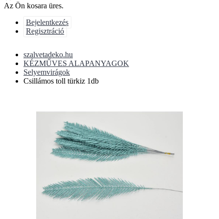
Az Ön kosara üres.
Bejelentkezés
Regisztráció
szalvetadeko.hu
KÉZMŰVES ALAPANYAGOK
Selyemvirágok
Csillámos toll türkiz 1db