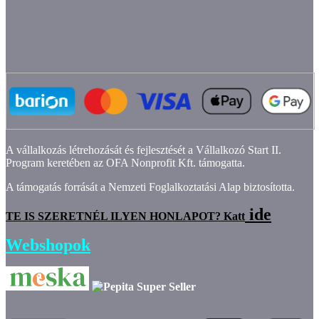
A vállalkozás létrehozását és fejlesztését a Vállalkozó Start II.
Program keretében az OFA Nonprofit Kft. támogatta.
A támogatás forrását a Nemzeti Foglalkoztatási Alap biztosította.
ide
TE IS SZERETNÉL ILYEN HONLAPOT? Katt
Webshopok