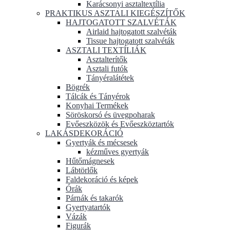
Karácsonyi asztaltextília
PRAKTIKUS ASZTALI KIEGÉSZÍTŐK
HAJTOGATOTT SZALVÉTÁK
Airlaid hajtogatott szalvéták
Tissue hajtogatott szalvéták
ASZTALI TEXTÍLIÁK
Asztalterítők
Asztali futók
Tányéralátétek
Bögrék
Tálcák és Tányérok
Konyhai Termékek
Söröskorsó és üvegpoharak
Evőeszközök és Evőeszköztartók
LAKÁSDEKORÁCIÓ
Gyertyák és mécsesek
kézműves gyertyák
Hűtőmágnesek
Lábtörlők
Faldekoráció és képek
Órák
Párnák és takarók
Gyertyatartók
Vázák
Figurák