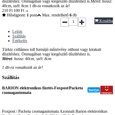
díszítéshez. Önmagában vagy kiegészítő díszítéshez is.Méret: hossz:
40cm, szél: 8cm 1 db-ra vonatkozik az ár!
210
Ft
100
Ft
/ db
Hűségpont:
1
pont
Max. rendelhető
6
db
Kosárba
Leírás
Szállítás
Értékelés
Türkiz csillámos toll formájú műnövény otthoni vagy kirakati
díszítéshez. Önmagában vagy kiegészítő díszítéshez is.
Méret
: hossz: 40cm, szél: 8cm
1 db-ra vonatkozik az ár!
Szállítás
BARION elektronikus fizetés-Foxpost/Packeta
csomagautomata
Foxpost / Packeta csomagautomata Azonnali Barion elektronikus