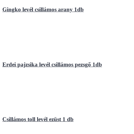
Gingko levél csillámos arany 1db
Erdei pajzsika levél csillámos pezsgő 1db
Csillámos toll levél ezüst 1 db