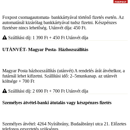
Foxpost csomagautomata- bankkártyával történő fizetés esetén. Az
automatánál kizárólag bankkártyával tudsz fizetni. Készpénzes
fizetésre nincs lehetőség. Utánvét díja: 450 Ft.
Szállítási díj: 1 390
Ft
+ 450
Ft
Utánvét díja
UTÀNVÉT- Magyar Posta- Házhozszállítás
Magyar Posta házhozszállítás (utánvét) A rendelés árát átvételkor, a
futárnál lehet kifizetni. Szállítási idő: 2–5munkanap. az utánvét
költsége + 700 Ft
Szállítási díj: 2 690
Ft
+ 700
Ft
Utánvét díja
Személyes átvétel-banki átutalás vagy készpénzes fizetés
Személyes átvétel: 4264 Nyírábrány, Budaábrányi utca 21. Előzetes
telefonos egyeztetés szükséges.