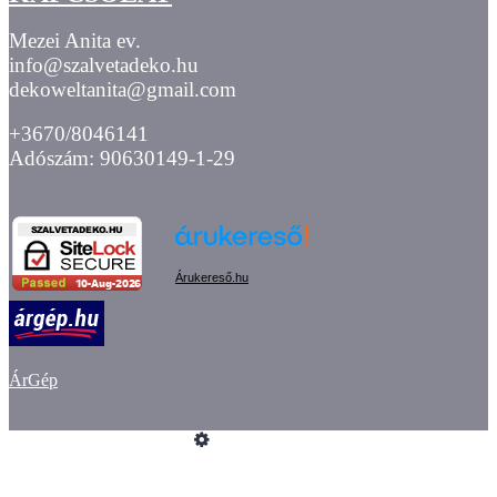
Mezei Anita ev.
info@szalvetadeko.hu
dekoweltanita@gmail.com
+3670/8046141
Adószám: 90630149-1-29
Árukereső.hu
ÁrGép
Üzemeltető
Online elállás