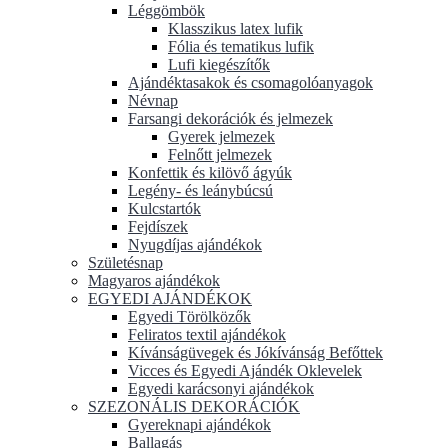
Léggömbök
Klasszikus latex lufik
Fólia és tematikus lufik
Lufi kiegészítők
Ajándéktasakok és csomagolóanyagok
Névnap
Farsangi dekorációk és jelmezek
Gyerek jelmezek
Felnőtt jelmezek
Konfettik és kilövő ágyúk
Legény- és leánybúcsú
Kulcstartók
Fejdíszek
Nyugdíjas ajándékok
Születésnap
Magyaros ajándékok
EGYEDI AJÁNDÉKOK
Egyedi Törölközők
Feliratos textil ajándékok
Kívánságüvegek és Jókívánság Befőttek
Vicces és Egyedi Ajándék Oklevelek
Egyedi karácsonyi ajándékok
SZEZONÁLIS DEKORÁCIÓK
Gyereknapi ajándékok
Ballagás