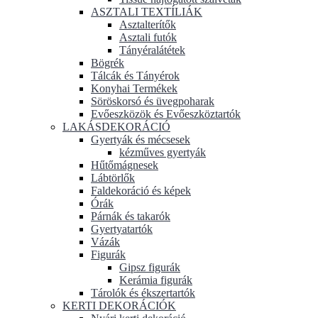
ASZTALI TEXTÍLIÁK
Asztalterítők
Asztali futók
Tányéralátétek
Bögrék
Tálcák és Tányérok
Konyhai Termékek
Söröskorsó és üvegpoharak
Evőeszközök és Evőeszköztartók
LAKÁSDEKORÁCIÓ
Gyertyák és mécsesek
kézműves gyertyák
Hűtőmágnesek
Lábtörlők
Faldekoráció és képek
Órák
Párnák és takarók
Gyertyatartók
Vázák
Figurák
Gipsz figurák
Kerámia figurák
Tárolók és ékszertartók
KERTI DEKORÁCIÓK