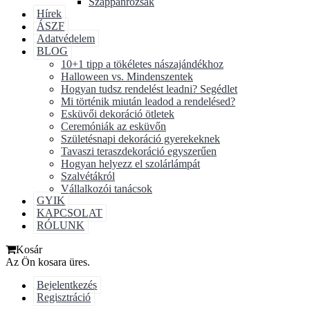
Szappanrózsák
Hírek
ÁSZF
Adatvédelem
BLOG
10+1 tipp a tökéletes nászajándékhoz
Halloween vs. Mindenszentek
Hogyan tudsz rendelést leadni? Segédlet
Mi történik miután leadod a rendelésed?
Esküvői dekoráció ötletek
Ceremóniák az esküvőn
Születésnapi dekoráció gyerekeknek
Tavaszi teraszdekoráció egyszerűen
Hogyan helyezz el szolárlámpát
Szalvétákról
Vállalkozói tanácsok
GYIK
KAPCSOLAT
RÓLUNK
Kosár
Az Ön kosara üres.
Bejelentkezés
Regisztráció