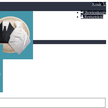
Kosár
Bejelentkezés
Regisztráció