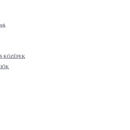
zek
S KÖZÉPEK
CIÓK