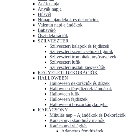
Apák napja
Anyák napja
Húsvét
Nőnapi ajándékok és dekorációk
Valentin napi ajándékok
Babaváró
Őszi dekorációk
SZILVESZTER
Szilveszteri kalapok és fejdíszek
Szilveszteri szerencsehozó figurák
Szilveszteri trombiták anyósnyelvek
Szilveszteri lufik
Szilveszteri asztali kiegészítők
KEGYELETI DEKORÁCIÓK
HALLOWEEN
Halloween dekorációk és díszek
Halloween fényfüzérek lámpások
Halloween lufik
Halloween fejdíszek
Halloweeni boszorkánykonyha
KARÁCSONY
Mikulás nap – Ajándékok és Dekorációk
Karácsonyi skandináv manók
Karácsonyi világítás
Adapteres fényfüzérek