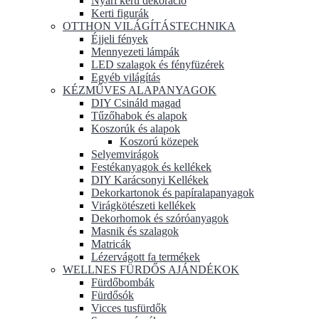
Nyári kerti dekoráció
Kerti figurák
OTTHON VILÁGÍTÁSTECHNIKA
Éjjeli fények
Mennyezeti lámpák
LED szalagok és fényfüzérek
Egyéb világítás
KÉZMŰVES ALAPANYAGOK
DIY Csináld magad
Tűzőhabok és alapok
Koszorúk és alapok
Koszorú közepek
Selyemvirágok
Festékanyagok és kellékek
DIY Karácsonyi Kellékek
Dekorkartonok és papíralapanyagok
Virágkötészeti kellékek
Dekorhomok és szóróanyagok
Masnik és szalagok
Matricák
Lézervágott fa termékek
WELLNES FÜRDŐS AJÁNDÉKOK
Fürdőbombák
Fürdősók
Vicces tusfürdők