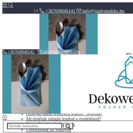
+3670/8046141
info@szalvetadeko.hu
Select Language
▼
+3670/8046141
info@szalvetadeko.hu
Hírek
ÁSZF
Adatvédelem
BLOG
10+1 tipp a tökéletes nászajándékhoz
Halloween vs. Mindenszentek
Hogyan tudsz rendelést leadni? Segédlet
Mi történik miután leadod a rendelésed?
Esküvői dekoráció ötletek
Ceremóniák az esküvőn