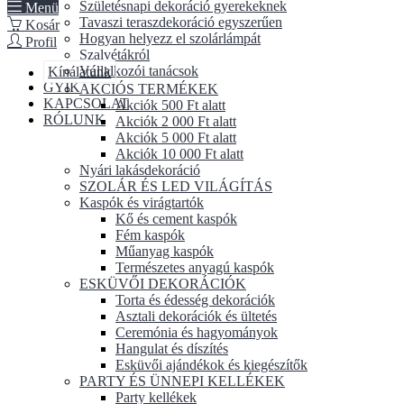
Születésnapi dekoráció gyerekeknek
Menü
Tavaszi teraszdekoráció egyszerűen
Kosár
Hogyan helyezz el szolárlámpát
Profil
Szalvétákról
Vállalkozói tanácsok
Kínálatunk
GYIK
AKCIÓS TERMÉKEK
KAPCSOLAT
Akciók 500 Ft alatt
RÓLUNK
Akciók 2 000 Ft alatt
Akciók 5 000 Ft alatt
Akciók 10 000 Ft alatt
Nyári lakásdekoráció
SZOLÁR ÉS LED VILÁGÍTÁS
Kaspók és virágtartók
Kő és cement kaspók
Fém kaspók
Műanyag kaspók
Természetes anyagú kaspók
ESKÜVŐI DEKORÁCIÓK
Torta és édesség dekorációk
Asztali dekorációk és ültetés
Ceremónia és hagyományok
Hangulat és díszítés
Esküvői ajándékok és kiegészítők
PARTY ÉS ÜNNEPI KELLÉKEK
Party kellékek