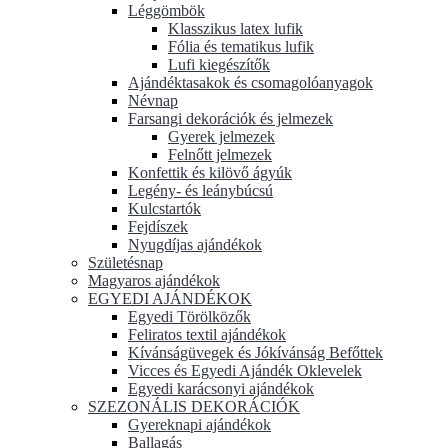
Léggömbök
Klasszikus latex lufik
Fólia és tematikus lufik
Lufi kiegészítők
Ajándéktasakok és csomagolóanyagok
Névnap
Farsangi dekorációk és jelmezek
Gyerek jelmezek
Felnőtt jelmezek
Konfettik és kilövő ágyúk
Legény- és leánybúcsú
Kulcstartók
Fejdíszek
Nyugdíjas ajándékok
Születésnap
Magyaros ajándékok
EGYEDI AJÁNDÉKOK
Egyedi Törölközők
Feliratos textil ajándékok
Kívánságüvegek és Jókívánság Befőttek
Vicces és Egyedi Ajándék Oklevelek
Egyedi karácsonyi ajándékok
SZEZONÁLIS DEKORÁCIÓK
Gyereknapi ajándékok
Ballagás