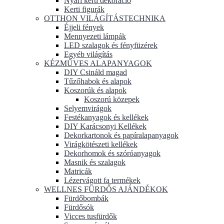
Nyári kerti dekoráció
Kerti figurák
OTTHON VILÁGÍTÁSTECHNIKA
Éjjeli fények
Mennyezeti lámpák
LED szalagok és fényfüzérek
Egyéb világítás
KÉZMŰVES ALAPANYAGOK
DIY Csináld magad
Tűzőhabok és alapok
Koszorúk és alapok
Koszorú közepek
Selyemvirágok
Festékanyagok és kellékek
DIY Karácsonyi Kellékek
Dekorkartonok és papíralapanyagok
Virágkötészeti kellékek
Dekorhomok és szóróanyagok
Masnik és szalagok
Matricák
Lézervágott fa termékek
WELLNES FÜRDŐS AJÁNDÉKOK
Fürdőbombák
Fürdősók
Vicces tusfürdők