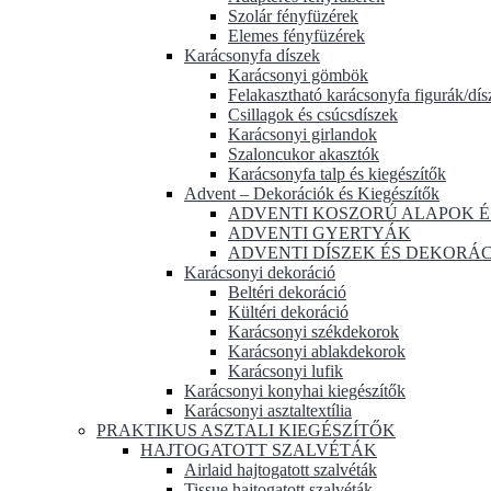
Szolár fényfüzérek
Elemes fényfüzérek
Karácsonyfa díszek
Karácsonyi gömbök
Felakasztható karácsonyfa figurák/dís
Csillagok és csúcsdíszek
Karácsonyi girlandok
Szaloncukor akasztók
Karácsonyfa talp és kiegészítők
Advent – Dekorációk és Kiegészítők
ADVENTI KOSZORÚ ALAPOK É
ADVENTI GYERTYÁK
ADVENTI DÍSZEK ÉS DEKORÁ
Karácsonyi dekoráció
Beltéri dekoráció
Kültéri dekoráció
Karácsonyi székdekorok
Karácsonyi ablakdekorok
Karácsonyi lufik
Karácsonyi konyhai kiegészítők
Karácsonyi asztaltextília
PRAKTIKUS ASZTALI KIEGÉSZÍTŐK
HAJTOGATOTT SZALVÉTÁK
Airlaid hajtogatott szalvéták
Tissue hajtogatott szalvéták