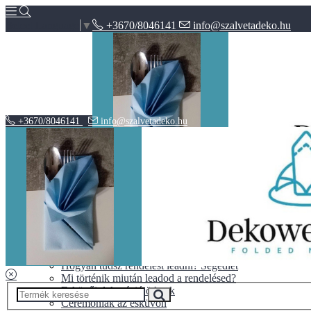
+3670/8046141
info@szalvetadeko.hu
Select Language
▼
+3670/8046141
info@szalvetadeko.hu
Hírek
ÁSZF
Adatvédelem
BLOG
10+1 tipp a tökéletes nászajándékhoz
Halloween vs. Mindenszentek
Hogyan tudsz rendelést leadni? Segédlet
Mi történik miután leadod a rendelésed?
Esküvői dekoráció ötletek
Ceremóniák az esküvőn