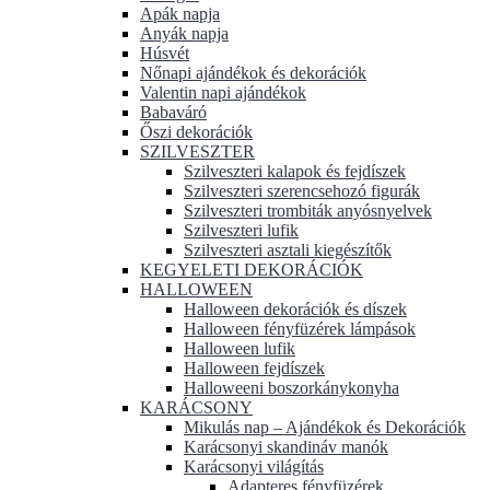
Apák napja
Anyák napja
Húsvét
Nőnapi ajándékok és dekorációk
Valentin napi ajándékok
Babaváró
Őszi dekorációk
SZILVESZTER
Szilveszteri kalapok és fejdíszek
Szilveszteri szerencsehozó figurák
Szilveszteri trombiták anyósnyelvek
Szilveszteri lufik
Szilveszteri asztali kiegészítők
KEGYELETI DEKORÁCIÓK
HALLOWEEN
Halloween dekorációk és díszek
Halloween fényfüzérek lámpások
Halloween lufik
Halloween fejdíszek
Halloweeni boszorkánykonyha
KARÁCSONY
Mikulás nap – Ajándékok és Dekorációk
Karácsonyi skandináv manók
Karácsonyi világítás
Adapteres fényfüzérek