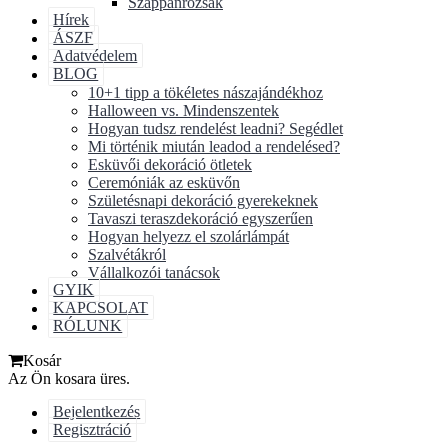
Szappanrózsák
Hírek
ÁSZF
Adatvédelem
BLOG
10+1 tipp a tökéletes nászajándékhoz
Halloween vs. Mindenszentek
Hogyan tudsz rendelést leadni? Segédlet
Mi történik miután leadod a rendelésed?
Esküvői dekoráció ötletek
Ceremóniák az esküvőn
Születésnapi dekoráció gyerekeknek
Tavaszi teraszdekoráció egyszerűen
Hogyan helyezz el szolárlámpát
Szalvétákról
Vállalkozói tanácsok
GYIK
KAPCSOLAT
RÓLUNK
Kosár
Az Ön kosara üres.
Bejelentkezés
Regisztráció