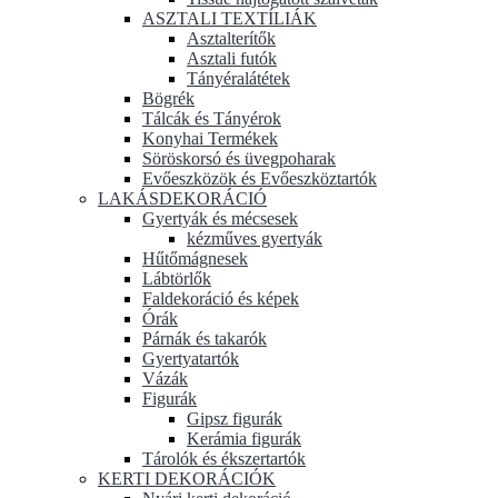
ASZTALI TEXTÍLIÁK
Asztalterítők
Asztali futók
Tányéralátétek
Bögrék
Tálcák és Tányérok
Konyhai Termékek
Söröskorsó és üvegpoharak
Evőeszközök és Evőeszköztartók
LAKÁSDEKORÁCIÓ
Gyertyák és mécsesek
kézműves gyertyák
Hűtőmágnesek
Lábtörlők
Faldekoráció és képek
Órák
Párnák és takarók
Gyertyatartók
Vázák
Figurák
Gipsz figurák
Kerámia figurák
Tárolók és ékszertartók
KERTI DEKORÁCIÓK