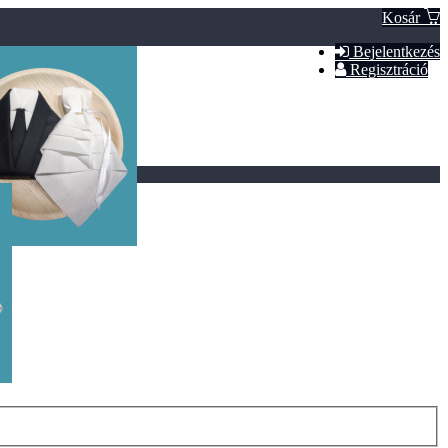
Kosár
Bejelentkezés
Regisztráció