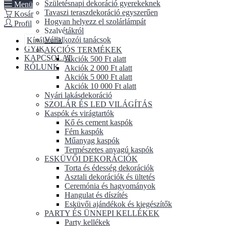
Születésnapi dekoráció gyerekeknek
Menü
Tavaszi teraszdekoráció egyszerűen
Kosár
Hogyan helyezz el szolárlámpát
Profil
Szalvétákról
Vállalkozói tanácsok
Kínálatunk
GYIK
AKCIÓS TERMÉKEK
KAPCSOLAT
Akciók 500 Ft alatt
RÓLUNK
Akciók 2 000 Ft alatt
Akciók 5 000 Ft alatt
Akciók 10 000 Ft alatt
Nyári lakásdekoráció
SZOLÁR ÉS LED VILÁGÍTÁS
Kaspók és virágtartók
Kő és cement kaspók
Fém kaspók
Műanyag kaspók
Természetes anyagú kaspók
ESKÜVŐI DEKORÁCIÓK
Torta és édesség dekorációk
Asztali dekorációk és ültetés
Ceremónia és hagyományok
Hangulat és díszítés
Esküvői ajándékok és kiegészítők
PARTY ÉS ÜNNEPI KELLÉKEK
Party kellékek