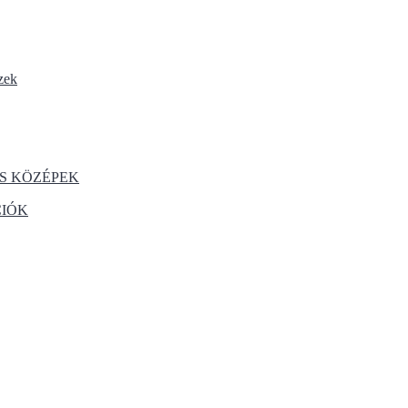
zek
S KÖZÉPEK
CIÓK