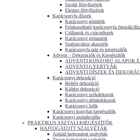
Szolár fényfüzérek
Elemes fényfüzérek
Karácsonyfa díszek
Karácsonyi gömbök
Felakasztható karácsonyfa figurák/dís
Csillagok és csúcsdíszek
Karácsonyi girlandok
Szaloncukor akasztók
Karácsonyfa talp és kiegészítők
Advent – Dekorációk és Kiegészítők
ADVENTI KOSZORÚ ALAPOK É
ADVENTI GYERTYÁK
ADVENTI DÍSZEK ÉS DEKORÁ
Karácsonyi dekoráció
Beltéri dekoráció
Kültéri dekoráció
Karácsonyi székdekorok
Karácsonyi ablakdekorok
Karácsonyi lufik
Karácsonyi konyhai kiegészítők
Karácsonyi asztaltextília
PRAKTIKUS ASZTALI KIEGÉSZÍTŐK
HAJTOGATOTT SZALVÉTÁK
Airlaid hajtogatott szalvéták
Tissue hajtogatott szalvéták