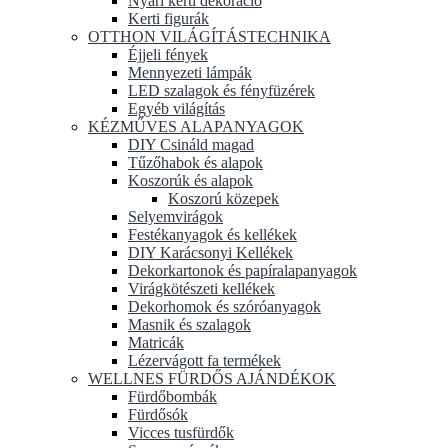
Nyári kerti dekoráció
Kerti figurák
OTTHON VILÁGÍTÁSTECHNIKA
Éjjeli fények
Mennyezeti lámpák
LED szalagok és fényfüzérek
Egyéb világítás
KÉZMŰVES ALAPANYAGOK
DIY Csináld magad
Tűzőhabok és alapok
Koszorúk és alapok
Koszorú közepek
Selyemvirágok
Festékanyagok és kellékek
DIY Karácsonyi Kellékek
Dekorkartonok és papíralapanyagok
Virágkötészeti kellékek
Dekorhomok és szóróanyagok
Masnik és szalagok
Matricák
Lézervágott fa termékek
WELLNES FÜRDŐS AJÁNDÉKOK
Fürdőbombák
Fürdősók
Vicces tusfürdők