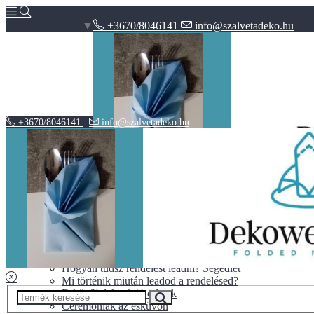
+3670/8046141
info@szalvetadeko.hu
Select Language
▼
+3670/8046141
info@szalvetadeko.hu
Hírek
ÁSZF
Adatvédelem
BLOG
10+1 tipp a tökéletes nászajándékhoz
Halloween vs. Mindenszentek
Hogyan tudsz rendelést leadni? Segédlet
Mi történik miután leadod a rendelésed?
Esküvői dekoráció ötletek
Ceremóniák az esküvőn