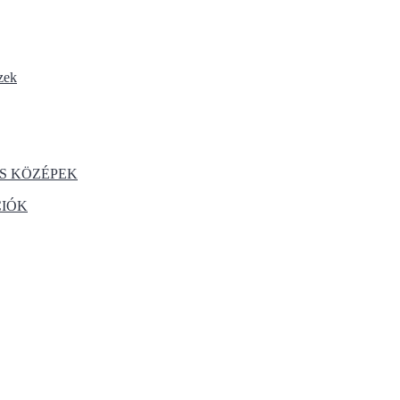
zek
S KÖZÉPEK
CIÓK