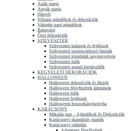
Apák napja
Anyák napja
Húsvét
Nőnapi ajándékok és dekorációk
Valentin napi ajándékok
Babaváró
Őszi dekorációk
SZILVESZTER
Szilveszteri kalapok és fejdíszek
Szilveszteri szerencsehozó figurák
Szilveszteri trombiták anyósnyelvek
Szilveszteri lufik
Szilveszteri asztali kiegészítők
KEGYELETI DEKORÁCIÓK
HALLOWEEN
Halloween dekorációk és díszek
Halloween fényfüzérek lámpások
Halloween lufik
Halloween fejdíszek
Halloweeni boszorkánykonyha
KARÁCSONY
Mikulás nap – Ajándékok és Dekorációk
Karácsonyi skandináv manók
Karácsonyi világítás
Adapteres fényfüzérek