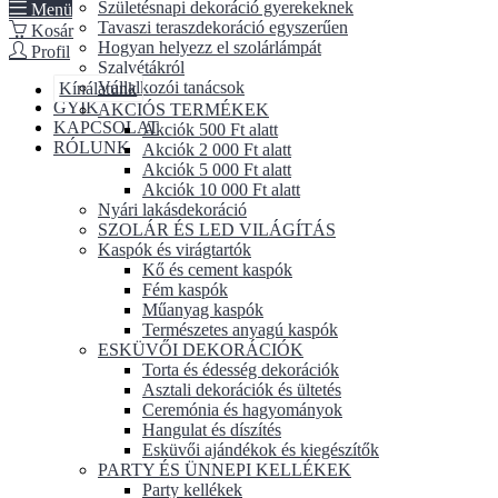
Születésnapi dekoráció gyerekeknek
Menü
Tavaszi teraszdekoráció egyszerűen
Kosár
Hogyan helyezz el szolárlámpát
Profil
Szalvétákról
Vállalkozói tanácsok
Kínálatunk
GYIK
AKCIÓS TERMÉKEK
KAPCSOLAT
Akciók 500 Ft alatt
RÓLUNK
Akciók 2 000 Ft alatt
Akciók 5 000 Ft alatt
Akciók 10 000 Ft alatt
Nyári lakásdekoráció
SZOLÁR ÉS LED VILÁGÍTÁS
Kaspók és virágtartók
Kő és cement kaspók
Fém kaspók
Műanyag kaspók
Természetes anyagú kaspók
ESKÜVŐI DEKORÁCIÓK
Torta és édesség dekorációk
Asztali dekorációk és ültetés
Ceremónia és hagyományok
Hangulat és díszítés
Esküvői ajándékok és kiegészítők
PARTY ÉS ÜNNEPI KELLÉKEK
Party kellékek