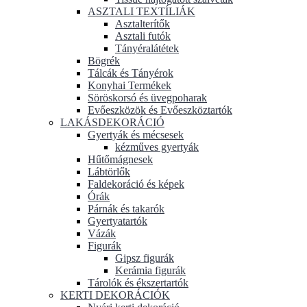
ASZTALI TEXTÍLIÁK
Asztalterítők
Asztali futók
Tányéralátétek
Bögrék
Tálcák és Tányérok
Konyhai Termékek
Söröskorsó és üvegpoharak
Evőeszközök és Evőeszköztartók
LAKÁSDEKORÁCIÓ
Gyertyák és mécsesek
kézműves gyertyák
Hűtőmágnesek
Lábtörlők
Faldekoráció és képek
Órák
Párnák és takarók
Gyertyatartók
Vázák
Figurák
Gipsz figurák
Kerámia figurák
Tárolók és ékszertartók
KERTI DEKORÁCIÓK