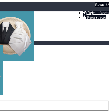
Kosár
Bejelentkezés
Regisztráció