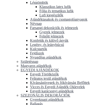
Léggömbök
Klasszikus latex lufik
Fólia és tematikus lufik
Lufi kiegészítők
Ajándéktasakok és csomagolóanyagok
Névnap
Farsangi dekorációk és jelmezek
Gyerek jelmezek
Felnőtt jelmezek
Konfettik és kilövő ágyúk
Legény- és leánybúcsú
Kulcstartók
Fejdíszek
Nyugdíjas ajándékok
Születésnap
Magyaros ajándékok
EGYEDI AJÁNDÉKOK
Egyedi Törölközők
Feliratos textil ajándékok
Kívánságüvegek és Jókívánság Befőttek
Vicces és Egyedi Ajándék Oklevelek
Egyedi karácsonyi ajándékok
SZEZONÁLIS DEKORÁCIÓK
Gyereknapi ajándékok
Ballagás