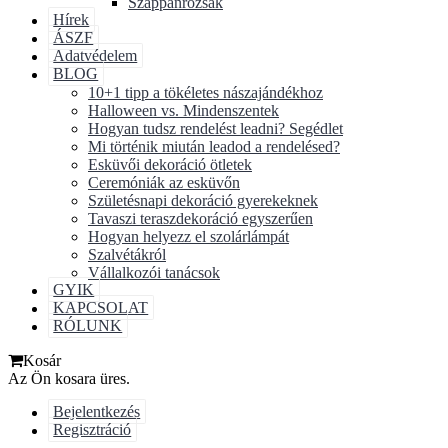
Szappanrózsák
Hírek
ÁSZF
Adatvédelem
BLOG
10+1 tipp a tökéletes nászajándékhoz
Halloween vs. Mindenszentek
Hogyan tudsz rendelést leadni? Segédlet
Mi történik miután leadod a rendelésed?
Esküvői dekoráció ötletek
Ceremóniák az esküvőn
Születésnapi dekoráció gyerekeknek
Tavaszi teraszdekoráció egyszerűen
Hogyan helyezz el szolárlámpát
Szalvétákról
Vállalkozói tanácsok
GYIK
KAPCSOLAT
RÓLUNK
Kosár
Az Ön kosara üres.
Bejelentkezés
Regisztráció