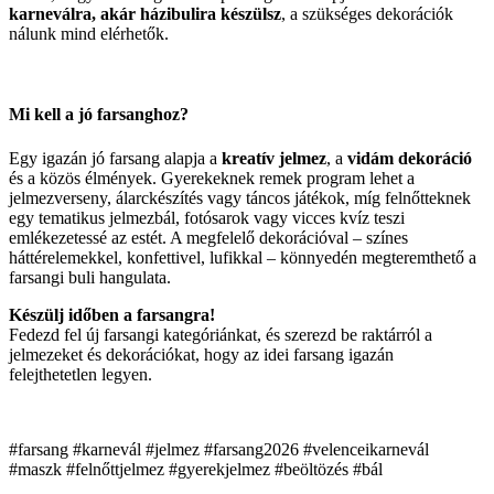
karneválra, akár házibulira készülsz
, a szükséges dekorációk
nálunk mind elérhetők.
Mi kell a jó farsanghoz?
Egy igazán jó farsang alapja a
kreatív jelmez
, a
vidám dekoráció
és a közös élmények. Gyerekeknek remek program lehet a
jelmezverseny, álarckészítés vagy táncos játékok, míg felnőtteknek
egy tematikus jelmezbál, fotósarok vagy vicces kvíz teszi
emlékezetessé az estét. A megfelelő dekorációval – színes
háttérelemekkel, konfettivel, lufikkal – könnyedén megteremthető a
farsangi buli hangulata.
Készülj időben a farsangra!
Fedezd fel új farsangi kategóriánkat, és szerezd be raktárról a
jelmezeket és dekorációkat, hogy az idei farsang igazán
felejthetetlen legyen.
#farsang #karnevál #jelmez #farsang2026 #velenceikarnevál
#maszk #felnőttjelmez #gyerekjelmez #beöltözés #bál