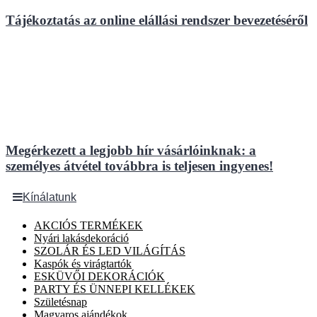
Tájékoztatás az online elállási rendszer bevezetéséről
Megérkezett a legjobb hír vásárlóinknak: a
személyes átvétel továbbra is teljesen ingyenes!
Kínálatunk
AKCIÓS TERMÉKEK
Nyári lakásdekoráció
SZOLÁR ÉS LED VILÁGÍTÁS
Kaspók és virágtartók
ESKÜVŐI DEKORÁCIÓK
PARTY ÉS ÜNNEPI KELLÉKEK
Születésnap
Magyaros ajándékok