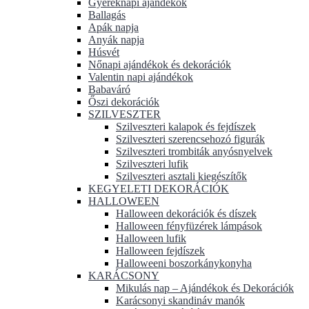
Gyereknapi ajándékok
Ballagás
Apák napja
Anyák napja
Húsvét
Nőnapi ajándékok és dekorációk
Valentin napi ajándékok
Babaváró
Őszi dekorációk
SZILVESZTER
Szilveszteri kalapok és fejdíszek
Szilveszteri szerencsehozó figurák
Szilveszteri trombiták anyósnyelvek
Szilveszteri lufik
Szilveszteri asztali kiegészítők
KEGYELETI DEKORÁCIÓK
HALLOWEEN
Halloween dekorációk és díszek
Halloween fényfüzérek lámpások
Halloween lufik
Halloween fejdíszek
Halloweeni boszorkánykonyha
KARÁCSONY
Mikulás nap – Ajándékok és Dekorációk
Karácsonyi skandináv manók