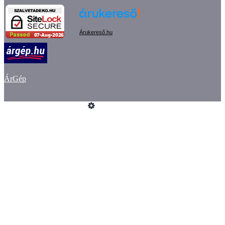
Árukereső.hu
ÁrGép
Üzemeltető
Online elállás
Teljes katalógus
Vásárlói értékelések
Impresszum
ÁSZF
Adatvédelem
GYIK
Szeretne Ön is ilyen webáruházat nyitni?
Webáruház nyitás »