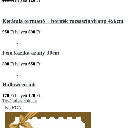
170
Ft
helyett
120
Ft
Kerámia orrmanó + boríték rózsaszín/drapp 4x6cm
950
Ft
helyett
890
Ft
Fém karika arany 30cm
800
Ft
helyett
650
Ft
Halloween tök
170
Ft
helyett
120
Ft
További akcióink »
KUPON