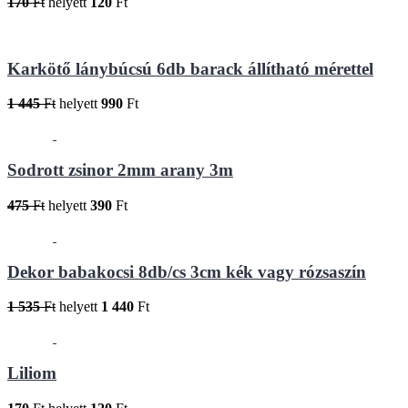
170
Ft
helyett
120
Ft
Karkötő lánybúcsú 6db barack állítható mérettel
1 445
Ft
helyett
990
Ft
Sodrott zsinor 2mm arany 3m
475
Ft
helyett
390
Ft
Dekor babakocsi 8db/cs 3cm kék vagy rózsaszín
1 535
Ft
helyett
1 440
Ft
Liliom