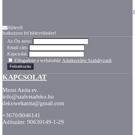
<!-- /Pepita badge--
>src="https://lh3.googleusercontent.com/d/1JitnY6LYmxoKf
alt="" width="144" height="47" />
Hírlevél
Iratkozzon fel hírlevelünkre!
Az Ön neve:
Email cím:
Kapcsolat:
Elfogadom a webáruház
Adatkezelési Szabályzatát
.
Feliratkozás
KAPCSOLAT
Mezei Anita ev.
info@szalvetadeko.hu
dekoweltanita@gmail.com
+3670/8046141
Adószám: 90630149-1-29