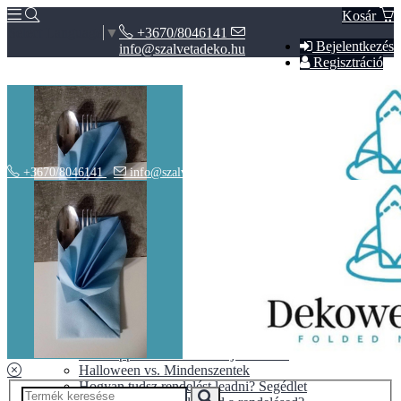
Kosár
+3670/8046141
Select Language
▼
Bejelentkezés
info@szalvetadeko.hu
Regisztráció
+3670/8046141
info@szalvetadeko.hu
Hírek
ÁSZF
Adatvédelem
BLOG
10+1 tipp a tökéletes nászajándékhoz
Halloween vs. Mindenszentek
Hogyan tudsz rendelést leadni? Segédlet