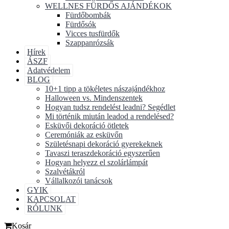
WELLNES FÜRDŐS AJÁNDÉKOK
Fürdőbombák
Fürdősók
Vicces tusfürdők
Szappanrózsák
Hírek
ÁSZF
Adatvédelem
BLOG
10+1 tipp a tökéletes nászajándékhoz
Halloween vs. Mindenszentek
Hogyan tudsz rendelést leadni? Segédlet
Mi történik miután leadod a rendelésed?
Esküvői dekoráció ötletek
Ceremóniák az esküvőn
Születésnapi dekoráció gyerekeknek
Tavaszi teraszdekoráció egyszerűen
Hogyan helyezz el szolárlámpát
Szalvétákról
Vállalkozói tanácsok
GYIK
KAPCSOLAT
RÓLUNK
Kosár