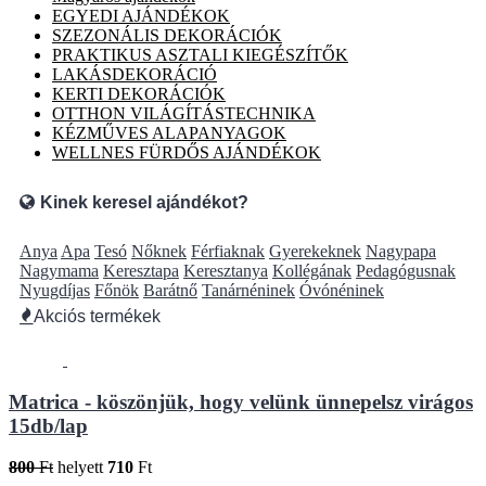
EGYEDI AJÁNDÉKOK
SZEZONÁLIS DEKORÁCIÓK
PRAKTIKUS ASZTALI KIEGÉSZÍTŐK
LAKÁSDEKORÁCIÓ
KERTI DEKORÁCIÓK
OTTHON VILÁGÍTÁSTECHNIKA
KÉZMŰVES ALAPANYAGOK
WELLNES FÜRDŐS AJÁNDÉKOK
Kinek keresel ajándékot?
Anya
Apa
Tesó
Nőknek
Férfiaknak
Gyerekeknek
Nagypapa
Nagymama
Keresztapa
Keresztanya
Kollégának
Pedagógusnak
Nyugdíjas
Főnök
Barátnő
Tanárnéninek
Óvónéninek
Akciós termékek
Matrica - köszönjük, hogy velünk ünnepelsz virágos
15db/lap
800
Ft
helyett
710
Ft