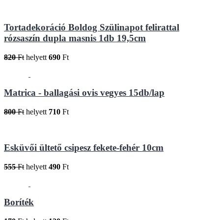
Tortadekoráció Boldog Szülinapot felirattal
rózsaszín dupla masnis 1db 19,5cm
820
Ft
helyett
690
Ft
Matrica - ballagási ovis vegyes 15db/lap
800
Ft
helyett
710
Ft
Esküvői ültető csipesz fekete-fehér 10cm
555
Ft
helyett
490
Ft
Boríték