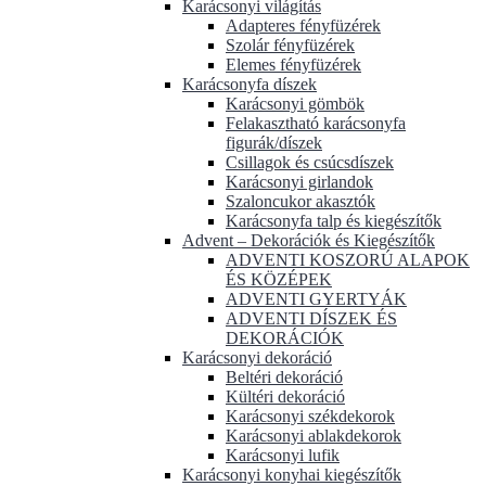
Karácsonyi világítás
Adapteres fényfüzérek
Szolár fényfüzérek
Elemes fényfüzérek
Karácsonyfa díszek
Karácsonyi gömbök
Felakasztható karácsonyfa
figurák/díszek
Csillagok és csúcsdíszek
Karácsonyi girlandok
Szaloncukor akasztók
Karácsonyfa talp és kiegészítők
Advent – Dekorációk és Kiegészítők
ADVENTI KOSZORÚ ALAPOK
ÉS KÖZÉPEK
ADVENTI GYERTYÁK
ADVENTI DÍSZEK ÉS
DEKORÁCIÓK
Karácsonyi dekoráció
Beltéri dekoráció
Kültéri dekoráció
Karácsonyi székdekorok
Karácsonyi ablakdekorok
Karácsonyi lufik
Karácsonyi konyhai kiegészítők