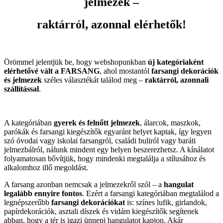
jelmezek –
raktárról, azonnal elérhetők!
Örömmel jelentjük be, hogy webshopunkban
új kategóriaként
elérhetővé vált a FARSANG
, ahol mostantól
farsangi dekorációk
és jelmezek
széles választékát találod meg –
raktárról, azonnali
szállítással
.
A kategóriában
gyerek és felnőtt jelmezek
, álarcok, maszkok,
parókák és farsangi kiegészítők egyaránt helyet kaptak, így legyen
szó óvodai vagy iskolai farsangról, családi buliról vagy baráti
jelmezbálról, nálunk mindent egy helyen beszerezhetsz. A kínálatot
folyamatosan bővítjük, hogy mindenki megtalálja a stílusához és
alkalomhoz illő megoldást.
A farsang azonban nemcsak a jelmezekről szól – a
hangulat
legalább ennyire fontos
. Ezért a farsangi kategóriában megtalálod a
legnépszerűbb
farsangi dekorációkat
is: színes lufik, girlandok,
papírdekorációk, asztali díszek és vidám kiegészítők segítenek
abban, hogy a tér is igazi ünnepi hangulatot kapjon. Akár