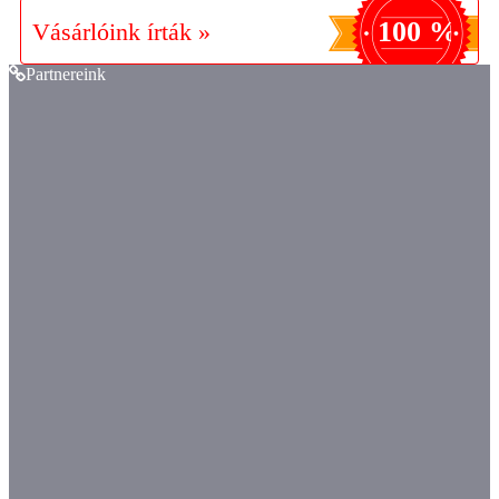
100 %
Vásárlóink írták »
Partnereink