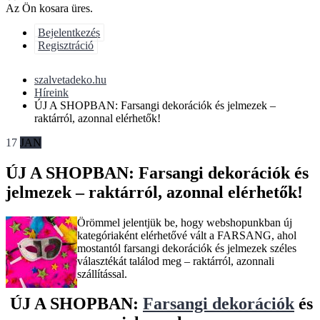
Az Ön kosara üres.
Bejelentkezés
Regisztráció
szalvetadeko.hu
Híreink
ÚJ A SHOPBAN: Farsangi dekorációk és jelmezek –
raktárról, azonnal elérhetők!
17
JAN
ÚJ A SHOPBAN: Farsangi dekorációk és
jelmezek – raktárról, azonnal elérhetők!
Örömmel jelentjük be, hogy webshopunkban új
kategóriaként elérhetővé vált a FARSANG, ahol
mostantól farsangi dekorációk és jelmezek széles
választékát találod meg – raktárról, azonnali
szállítással.
ÚJ A SHOPBAN:
Farsangi dekorációk
és