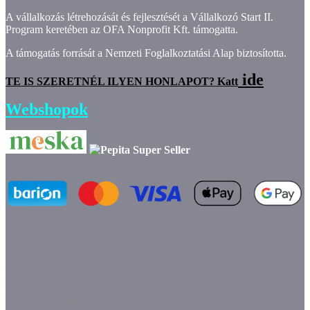
A vállalkozás létrehozását és fejlesztését a Vállalkozó Start II.
Program keretében az OFA Nonprofit Kft. támogatta.
A támogatás forrását a Nemzeti Foglalkoztatási Alap biztosította.
ide
TE IS SZERETNÉL ILYEN HONLAPOT? Katt
Webshopok
marketplace partner
[removed]// <![CDATA[ (function(w, d, s) {
var scriptElement = d.getElementsByTagName(s)[0]; var script =
d.createElement(s); script.async = true; script.src =
"https://pepita.hu/js/partner-badge.js";
scriptElement[removed].insertBefore(script, scriptElement); })
(window, document, 'script'); // ]]>[removed]