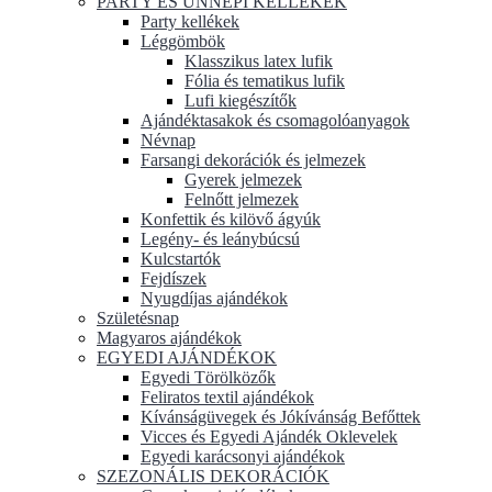
PARTY ÉS ÜNNEPI KELLÉKEK
Party kellékek
Léggömbök
Klasszikus latex lufik
Fólia és tematikus lufik
Lufi kiegészítők
Ajándéktasakok és csomagolóanyagok
Névnap
Farsangi dekorációk és jelmezek
Gyerek jelmezek
Felnőtt jelmezek
Konfettik és kilövő ágyúk
Legény- és leánybúcsú
Kulcstartók
Fejdíszek
Nyugdíjas ajándékok
Születésnap
Magyaros ajándékok
EGYEDI AJÁNDÉKOK
Egyedi Törölközők
Feliratos textil ajándékok
Kívánságüvegek és Jókívánság Befőttek
Vicces és Egyedi Ajándék Oklevelek
Egyedi karácsonyi ajándékok
SZEZONÁLIS DEKORÁCIÓK