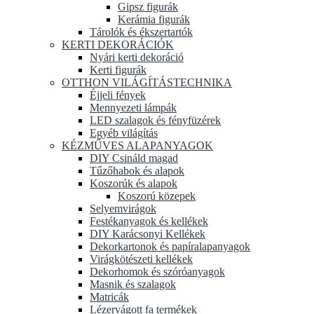
Gipsz figurák
Kerámia figurák
Tárolók és ékszertartók
KERTI DEKORÁCIÓK
Nyári kerti dekoráció
Kerti figurák
OTTHON VILÁGÍTÁSTECHNIKA
Éjjeli fények
Mennyezeti lámpák
LED szalagok és fényfüzérek
Egyéb világítás
KÉZMŰVES ALAPANYAGOK
DIY Csináld magad
Tűzőhabok és alapok
Koszorúk és alapok
Koszorú közepek
Selyemvirágok
Festékanyagok és kellékek
DIY Karácsonyi Kellékek
Dekorkartonok és papíralapanyagok
Virágkötészeti kellékek
Dekorhomok és szóróanyagok
Masnik és szalagok
Matricák
Lézervágott fa termékek