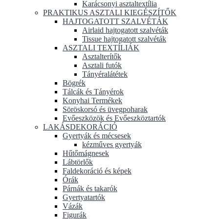
Karácsonyi asztaltextília
PRAKTIKUS ASZTALI KIEGÉSZÍTŐK
HAJTOGATOTT SZALVÉTÁK
Airlaid hajtogatott szalvéták
Tissue hajtogatott szalvéták
ASZTALI TEXTÍLIÁK
Asztalterítők
Asztali futók
Tányéralátétek
Bögrék
Tálcák és Tányérok
Konyhai Termékek
Söröskorsó és üvegpoharak
Evőeszközök és Evőeszköztartók
LAKÁSDEKORÁCIÓ
Gyertyák és mécsesek
kézműves gyertyák
Hűtőmágnesek
Lábtörlők
Faldekoráció és képek
Órák
Párnák és takarók
Gyertyatartók
Vázák
Figurák