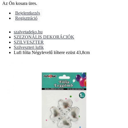
Az Ön kosara üres.
Bejelentkezés
Regisztráció
szalvetadeko.hu
SZEZONÁLIS DEKORÁCIÓK
SZILVESZTER
Szilveszteri lufik
Lufi fólia Négylevelű lóhere ezüst 43,8cm