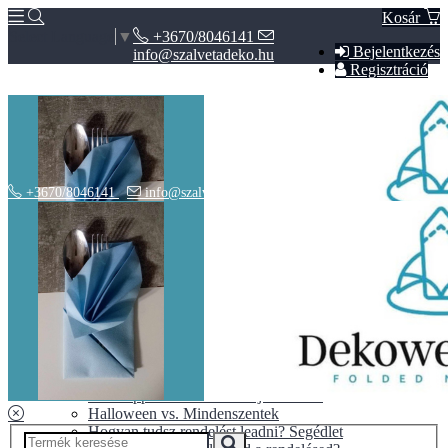
Kosár
+3670/8046141
Select Language
▼
Bejelentkezés
info@szalvetadeko.hu
Regisztráció
+3670/8046141
info@szalvetadeko.hu
Hírek
ÁSZF
Adatvédelem
BLOG
10+1 tipp a tökéletes nászajándékhoz
Halloween vs. Mindenszentek
Hogyan tudsz rendelést leadni? Segédlet