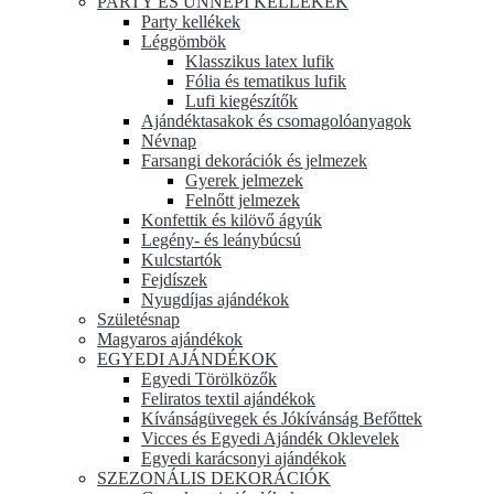
PARTY ÉS ÜNNEPI KELLÉKEK
Party kellékek
Léggömbök
Klasszikus latex lufik
Fólia és tematikus lufik
Lufi kiegészítők
Ajándéktasakok és csomagolóanyagok
Névnap
Farsangi dekorációk és jelmezek
Gyerek jelmezek
Felnőtt jelmezek
Konfettik és kilövő ágyúk
Legény- és leánybúcsú
Kulcstartók
Fejdíszek
Nyugdíjas ajándékok
Születésnap
Magyaros ajándékok
EGYEDI AJÁNDÉKOK
Egyedi Törölközők
Feliratos textil ajándékok
Kívánságüvegek és Jókívánság Befőttek
Vicces és Egyedi Ajándék Oklevelek
Egyedi karácsonyi ajándékok
SZEZONÁLIS DEKORÁCIÓK