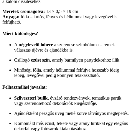
alkalom díszítéséhez.
Méretek csomagolva:
13 × 0,5 × 19 cm
Anyaga:
fólia – tartós, fényes és héliummal vagy levegővel is
felfújható.
Miért különleges?
A
négylevelű lóhere
a szerencse szimbóluma – remek
választás újévre és ajándékba is.
Csillogó
ezüst szín
, amely bármilyen partydekorhoz illik.
Minőségi fólia, amely héliummal felfújva hosszabb ideig
lebeg, levegővel pedig könnyen felakasztható.
Felhasználási javaslat:
Szilveszteri bulik
, évzáró rendezvények, tematikus partik
vagy szerencsehozó dekorációk kiegészítője.
Ajándékként pezsgős üveg mellé kötve látványos meglepetés.
Kombináld más ezüst, fekete vagy arany lufikkal egy elegáns
dekorfal vagy fotósarok kialakításához.