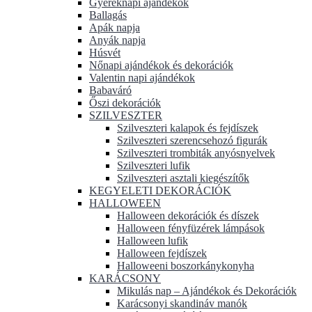
Gyereknapi ajándékok
Ballagás
Apák napja
Anyák napja
Húsvét
Nőnapi ajándékok és dekorációk
Valentin napi ajándékok
Babaváró
Őszi dekorációk
SZILVESZTER
Szilveszteri kalapok és fejdíszek
Szilveszteri szerencsehozó figurák
Szilveszteri trombiták anyósnyelvek
Szilveszteri lufik
Szilveszteri asztali kiegészítők
KEGYELETI DEKORÁCIÓK
HALLOWEEN
Halloween dekorációk és díszek
Halloween fényfüzérek lámpások
Halloween lufik
Halloween fejdíszek
Halloweeni boszorkánykonyha
KARÁCSONY
Mikulás nap – Ajándékok és Dekorációk
Karácsonyi skandináv manók