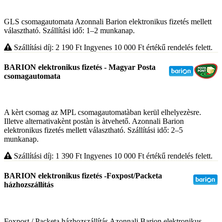
GLS csomagautomata Azonnali Barion elektronikus fizetés mellett
választható. Szállítási idő: 1–2 munkanap.
Szállítási díj: 2 190
Ft
Ingyenes 10 000
Ft
értékű rendelés felett.
BARION elektronikus fizetés - Magyar Posta
csomagautomata
A kèrt csomag az MPL csomagautomatàban kerül elhelyezèsre.
Illetve alternativakènt postàn is àtvehető. Azonnali Barion
elektronikus fizetés mellett választható. Szállítási idő: 2–5
munkanap.
Szállítási díj: 1 390
Ft
Ingyenes 10 000
Ft
értékű rendelés felett.
BARION elektronikus fizetés -Foxpost/Packeta
házhozszállítás
Foxpost / Packeta házhozszállítás Azonnali Barion elektronikus