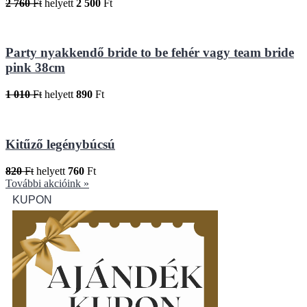
2 760
Ft
helyett
2 500
Ft
Party nyakkendő bride to be fehér vagy team bride
pink 38cm
1 010
Ft
helyett
890
Ft
Kitűző legénybúcsú
820
Ft
helyett
760
Ft
További akcióink »
KUPON