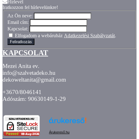
Hírlevél
Iratkozzon fel hírlevelünkre!
Az Ön neve:
Email cím:
Kapcsolat:
Elfogadom a webáruház
Adatkezelési Szabályzatát
.
Feliratkozás
KAPCSOLAT
Mezei Anita ev.
info@szalvetadeko.hu
dekoweltanita@gmail.com
+3670/8046141
Adószám: 90630149-1-29
Árukereső.hu