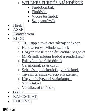
WELLNES FÜRDŐS AJÁNDÉKOK
Fürdőbombák
Fürdősók
Vicces tusfürdők
Szappanrózsák
Hírek
ÁSZF
Adatvédelem
BLOG
10+1 tipp a tökéletes nászajándékhoz
Halloween vs. Mindenszentek
Hogyan tudsz rendelést leadni? Segédlet
Mi történik miután leadod a rendelésed?
Esküvői dekoráció ötletek
Ceremóniák az esküvőn
Születésnapi dekoráció gyerekeknek
Tavaszi teraszdekoráció egyszerűen
Hogyan helyezz el szolárlámpát
Szalvétákról
Vállalkozói tanácsok
GYIK
KAPCSOLAT
RÓLUNK
Kosár