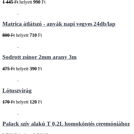
1 445
Ft
helyett
990
Ft
Matrica átlátszó - anyák napi vegyes 24db/lap
800
Ft
helyett
710
Ft
Sodrott zsinor 2mm arany 3m
475
Ft
helyett
390
Ft
Lótuszvirág
170
Ft
helyett
120
Ft
Palack szív alakú T 0,2L homoköntés ceremóniához