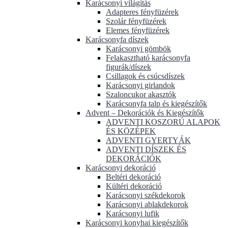
Karácsonyi világítás
Adapteres fényfüzérek
Szolár fényfüzérek
Elemes fényfüzérek
Karácsonyfa díszek
Karácsonyi gömbök
Felakasztható karácsonyfa
figurák/díszek
Csillagok és csúcsdíszek
Karácsonyi girlandok
Szaloncukor akasztók
Karácsonyfa talp és kiegészítők
Advent – Dekorációk és Kiegészítők
ADVENTI KOSZORÚ ALAPOK
ÉS KÖZÉPEK
ADVENTI GYERTYÁK
ADVENTI DÍSZEK ÉS
DEKORÁCIÓK
Karácsonyi dekoráció
Beltéri dekoráció
Kültéri dekoráció
Karácsonyi székdekorok
Karácsonyi ablakdekorok
Karácsonyi lufik
Karácsonyi konyhai kiegészítők