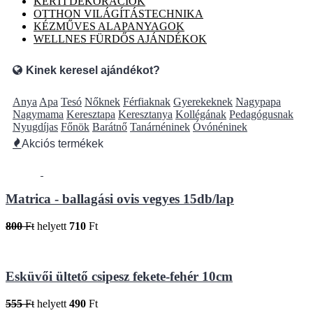
KERTI DEKORÁCIÓK
OTTHON VILÁGÍTÁSTECHNIKA
KÉZMŰVES ALAPANYAGOK
WELLNES FÜRDŐS AJÁNDÉKOK
Kinek keresel ajándékot?
Anya
Apa
Tesó
Nőknek
Férfiaknak
Gyerekeknek
Nagypapa
Nagymama
Keresztapa
Keresztanya
Kollégának
Pedagógusnak
Nyugdíjas
Főnök
Barátnő
Tanárnéninek
Óvónéninek
Akciós termékek
Matrica - ballagási ovis vegyes 15db/lap
800
Ft
helyett
710
Ft
Esküvői ültető csipesz fekete-fehér 10cm
555
Ft
helyett
490
Ft