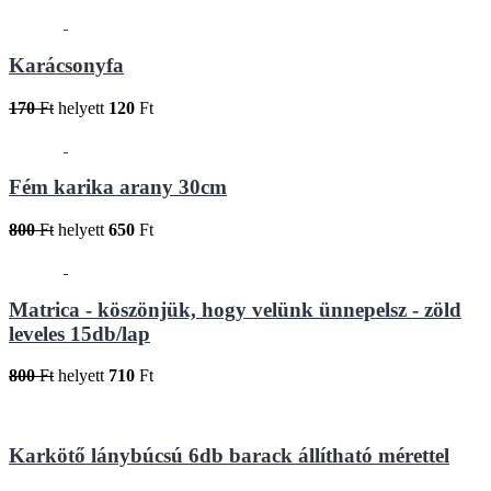
Karácsonyfa
170
Ft
helyett
120
Ft
Fém karika arany 30cm
800
Ft
helyett
650
Ft
Matrica - köszönjük, hogy velünk ünnepelsz - zöld
leveles 15db/lap
800
Ft
helyett
710
Ft
Karkötő lánybúcsú 6db barack állítható mérettel