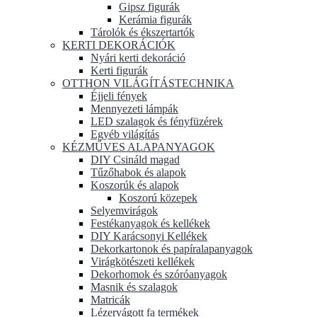
Gipsz figurák
Kerámia figurák
Tárolók és ékszertartók
KERTI DEKORÁCIÓK
Nyári kerti dekoráció
Kerti figurák
OTTHON VILÁGÍTÁSTECHNIKA
Éjjeli fények
Mennyezeti lámpák
LED szalagok és fényfüzérek
Egyéb világítás
KÉZMŰVES ALAPANYAGOK
DIY Csináld magad
Tűzőhabok és alapok
Koszorúk és alapok
Koszorú közepek
Selyemvirágok
Festékanyagok és kellékek
DIY Karácsonyi Kellékek
Dekorkartonok és papíralapanyagok
Virágkötészeti kellékek
Dekorhomok és szóróanyagok
Masnik és szalagok
Matricák
Lézervágott fa termékek