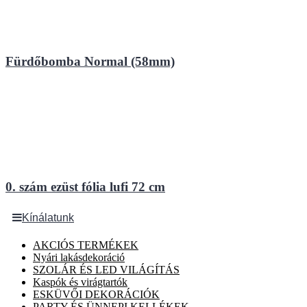
Fürdőbomba Normal (58mm)
0. szám ezüst fólia lufi 72 cm
Kínálatunk
AKCIÓS TERMÉKEK
Nyári lakásdekoráció
SZOLÁR ÉS LED VILÁGÍTÁS
Kaspók és virágtartók
ESKÜVŐI DEKORÁCIÓK
PARTY ÉS ÜNNEPI KELLÉKEK