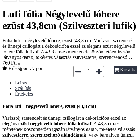
Lufi fólia Négylevelű lóhere
ezüst 43,8cm (Szilveszteri lufik)
Fólia lufi – négylevelű lóhere, ezüst (43,8 cm) Varázsolj szerencsét
és ünnepi csillogást a dekorációba ezzel az elegáns ezüst négylevelű
lóhere fólia lufival! A 43,8 cm-es méretének köszönhetően igazán
látványos darab, tökéletes választás szilveszterre, szerencsehozó…
760
Ft
/ db
Hűségpont:
7
pont
Kosárba
Leírás
Szállítás
Értékelés
Fólia lufi – négylevelű lóhere, ezüst (43,8 cm)
Varázsolj szerencsét és ünnepi csillogást a dekorációba ezzel az
elegáns
ezüst négylevelű lóhere fólia lufival
! A 43,8 cm-es
méretének köszönhetően igazán látványos darab, tökéletes választás
szilveszterre, szerencsehozó ajándéknak
, vagy bármilyen ünnepi