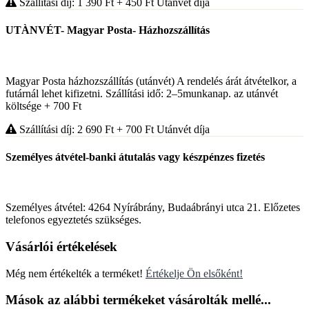
Szállítási díj: 1 390
Ft
+ 450
Ft
Utánvét díja
UTÀNVÉT- Magyar Posta- Házhozszállítás
Magyar Posta házhozszállítás (utánvét) A rendelés árát átvételkor, a
futárnál lehet kifizetni. Szállítási idő: 2–5munkanap. az utánvét
költsége + 700 Ft
Szállítási díj: 2 690
Ft
+ 700
Ft
Utánvét díja
Személyes átvétel-banki átutalás vagy készpénzes fizetés
Személyes átvétel: 4264 Nyírábrány, Budaábrányi utca 21. Előzetes
telefonos egyeztetés szükséges.
Vásárlói értékelések
Még nem értékelték a terméket!
Értékelje Ön elsőként!
Mások az alábbi termékeket vásárolták mellé...