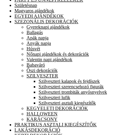
Születésnap
Magyaros ajándékok
EGYEDI AJÁNDÉKOK
SZEZONÁLIS DEKORÁCIÓK
Gyereknapi ajándékok
Ballagás
Apák napja
Anyák napja
Húsvét
Nőnapi ajándékok és dekorációk
Valentin napi ajándékok
Babaváró
Őszi dekorációk
SZILVESZTER
Szilveszteri kalapok és fejdíszek
Szilveszteri szerencsehozó figurák
Szilveszteri trombiták anyósnyelvek
Szilveszteri lufik
Szilveszteri asztali kiegészítők
KEGYELETI DEKORÁCIÓK
HALLOWEEN
KARÁCSONY
PRAKTIKUS ASZTALI KIEGÉSZÍTŐK
LAKÁSDEKORÁCIÓ