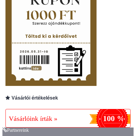
Vásárlói értékelések
100 %
Vásárlóink írták »
Partnereink