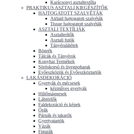
Karácsonyi asztaltextília
PRAKTIKUS ASZTALI KIEGÉSZÍTŐK
HAJTOGATOTT SZALVÉTÁK
Airlaid hajtogatott szalvéták
Tissue hajtogatott szalvéták
ASZTALI TEXTÍLIÁK
Asztalterítők
Asztali futók
Tányéralátétek
Bögrék
Tálcák és Tányérok
Konyhai Termékek
Söröskorsó és üvegpoharak
Evőeszközök és Evőeszköztartók
LAKÁSDEKORÁCIÓ
Gyertyák és mécsesek
kézműves gyertyák
Hűtőmágnesek
Lábtörlők
Faldekoráció és képek
Órák
Párnák és takarók
Gyertyatartók
Vázák
Figurák