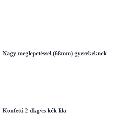
Nagy meglepetéssel (68mm) gyerekeknek
Konfetti 2 dkg/cs kék lila